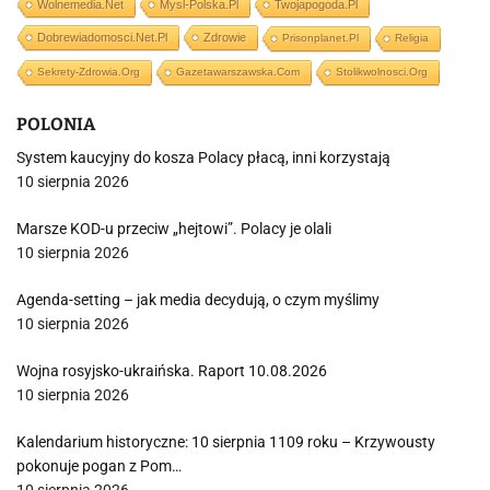
Wolnemedia.net
Mysl-Polska.pl
Twojapogoda.pl
Dobrewiadomosci.net.pl
Zdrowie
Prisonplanet.pl
Religia
Sekrety-Zdrowia.org
Gazetawarszawska.com
Stolikwolnosci.org
POLONIA
System kaucyjny do kosza Polacy płacą, inni korzystają
10 sierpnia 2026
Marsze KOD-u przeciw „hejtowi”. Polacy je olali
10 sierpnia 2026
Agenda-setting – jak media decydują, o czym myślimy
10 sierpnia 2026
Wojna rosyjsko-ukraińska. Raport 10.08.2026
10 sierpnia 2026
Kalendarium historyczne: 10 sierpnia 1109 roku – Krzywousty
pokonuje pogan z Pom…