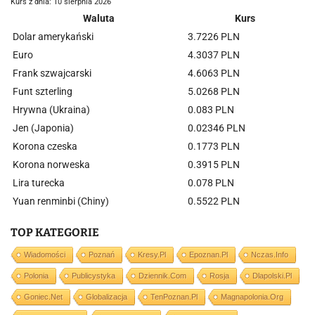
Kurs z dnia: 10 sierpnia 2026
Waluta
Kurs
Dolar amerykański
3.7226 PLN
Euro
4.3037 PLN
Frank szwajcarski
4.6063 PLN
Funt szterling
5.0268 PLN
Hrywna (Ukraina)
0.083 PLN
Jen (Japonia)
0.02346 PLN
Korona czeska
0.1773 PLN
Korona norweska
0.3915 PLN
Lira turecka
0.078 PLN
Yuan renminbi (Chiny)
0.5522 PLN
TOP KATEGORIE
Wiadomości
Poznań
Kresy.pl
Epoznan.pl
Nczas.info
Polonia
Publicystyka
Dziennik.com
Rosja
Dlapolski.pl
Goniec.net
Globalizacja
TenPoznan.pl
Magnapolonia.org