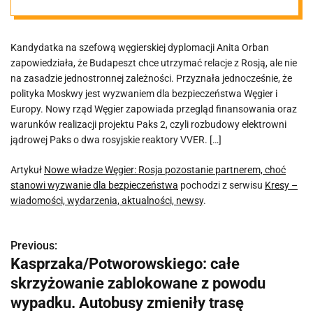
choć stanowi
Kandydatka na szefową węgierskiej dyplomacji Anita Orban
wyzwanie dla
zapowiedziała, że Budapeszt chce utrzymać relacje z Rosją, ale nie
na zasadzie jednostronnej zależności. Przyznała jednocześnie, że
bezpieczeństwa
polityka Moskwy jest wyzwaniem dla bezpieczeństwa Węgier i
Europy. Nowy rząd Węgier zapowiada przegląd finansowania oraz
warunków realizacji projektu Paks 2, czyli rozbudowy elektrowni
jądrowej Paks o dwa rosyjskie reaktory VVER. […]
Artykuł
Nowe władze Węgier: Rosja pozostanie partnerem, choć
stanowi wyzwanie dla bezpieczeństwa
pochodzi z serwisu
Kresy –
wiadomości, wydarzenia, aktualności, newsy
.
Previous:
N
Kasprzaka/Potworowskiego: całe
a
skrzyżowanie zablokowane z powodu
w
wypadku. Autobusy zmieniły trasę