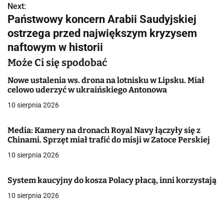
Next:
i
Państwowy koncern Arabii Saudyjskiej
g
ostrzega przed największym kryzysem
naftowym w historii
a
Może Ci się spodobać
c
Nowe ustalenia ws. drona na lotnisku w Lipsku. Miał
j
celowo uderzyć w ukraińskiego Antonowa
a
10 sierpnia 2026
w
Media: Kamery na dronach Royal Navy łączyły się z
Chinami. Sprzęt miał trafić do misji w Zatoce Perskiej
p
10 sierpnia 2026
i
s
System kaucyjny do kosza Polacy płacą, inni korzystają
10 sierpnia 2026
u