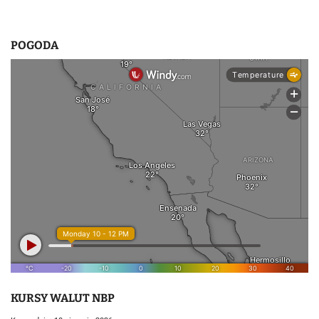
POGODA
KURSY WALUT NBP