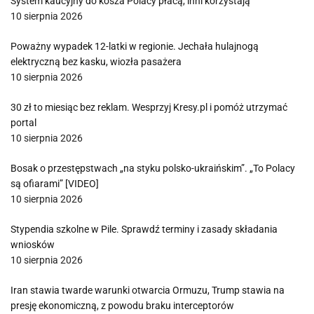
System kaucyjny do kosza Polacy płacą, inni korzystają
10 sierpnia 2026
Poważny wypadek 12-latki w regionie. Jechała hulajnogą
elektryczną bez kasku, wiozła pasażera
10 sierpnia 2026
30 zł to miesiąc bez reklam. Wesprzyj Kresy.pl i pomóż utrzymać
portal
10 sierpnia 2026
Bosak o przestępstwach „na styku polsko-ukraińskim”. „To Polacy
są ofiarami” [VIDEO]
10 sierpnia 2026
Stypendia szkolne w Pile. Sprawdź terminy i zasady składania
wniosków
10 sierpnia 2026
Iran stawia twarde warunki otwarcia Ormuzu, Trump stawia na
presję ekonomiczną, z powodu braku interceptorów