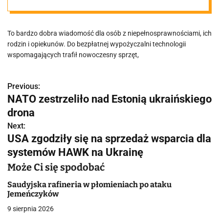
darmowej
To bardzo dobra wiadomość dla osób z niepełnosprawnościami, ich
wypożyczalni
rodzin i opiekunów. Do bezpłatnej wypożyczalni technologii
wspomagających trafił nowoczesny sprzęt,
Previous:
N
NATO zestrzeliło nad Estonią ukraińskiego
a
drona
w
Next:
USA zgodziły się na sprzedaż wsparcia dla
i
systemów HAWK na Ukrainę
g
Może Ci się spodobać
a
Saudyjska rafineria w płomieniach po ataku
Jemeńczyków
c
9 sierpnia 2026