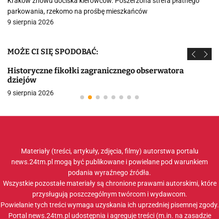
Kraków znowu dociska kierowców. Poszerzona strefa płatnego
parkowania, rzekomo na prośbę mieszkańców
9 sierpnia 2026
MOŻE CI SIĘ SPODOBAĆ:
Historyczne fikołki zagranicznego obserwatora
dziejów
9 sierpnia 2026
Materiały (treści, artykuły, zdjęcia, filmy) autorstwa portalu
news.24tm.pl mogą być publikowane i powielane pod warunkiem
podania wyraźnego źródła.
Wszystkie pozostałe materiały są chronione prawami autorskimi, które
przysługują poszczególnym twórcom i wydawcom.
Powielanie tych treści wymaga uzyskania ich uprzedniej pisemnej zgody.
Portal news.24tm.pl udostępnia i agreguje treści (m.in. na zasadzie