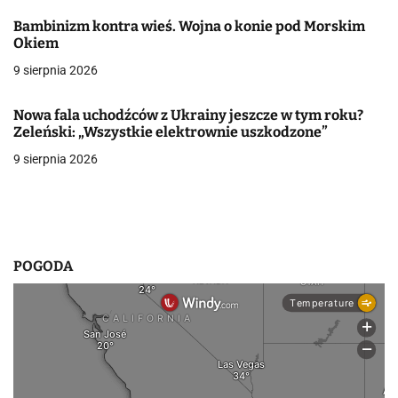
j
Bambinizm kontra wieś. Wojna o konie pod Morskim
a
Okiem
w
9 sierpnia 2026
p
Nowa fala uchodźców z Ukrainy jeszcze w tym roku?
i
Zeleński: „Wszystkie elektrownie uszkodzone”
9 sierpnia 2026
s
u
POGODA