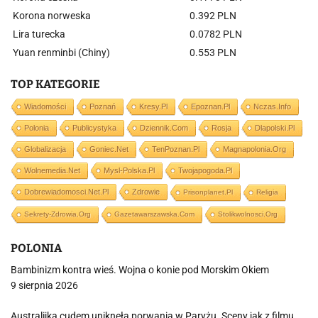
Korona norweska
0.392 PLN
Lira turecka
0.0782 PLN
Yuan renminbi (Chiny)
0.553 PLN
TOP KATEGORIE
Wiadomości
Poznań
Kresy.pl
Epoznan.pl
Nczas.info
Polonia
Publicystyka
Dziennik.com
Rosja
Dlapolski.pl
Globalizacja
Goniec.net
TenPoznan.pl
Magnapolonia.org
Wolnemedia.net
Mysl-Polska.pl
Twojapogoda.pl
Dobrewiadomosci.net.pl
Zdrowie
Prisonplanet.pl
Religia
Sekrety-Zdrowia.org
Gazetawarszawska.com
Stolikwolnosci.org
POLONIA
Bambinizm kontra wieś. Wojna o konie pod Morskim Okiem
9 sierpnia 2026
Australijka cudem uniknęła porwania w Paryżu. Sceny jak z filmu