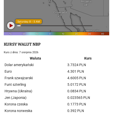
KURSY WALUT NBP
Kurs z dnia: 7 sierpnia 2026
Waluta
Kurs
Dolar amerykański
3.7324 PLN
Euro
4.301 PLN
Frank szwajcarski
4.6005 PLN
Funt szterling
5.0172 PLN
Hrywna (Ukraina)
0.0834 PLN
Jen (Japonia)
0.023565 PLN
Korona czeska
0.1773 PLN
Korona norweska
0.392 PLN