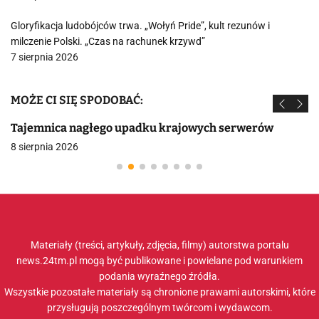
Gloryfikacja ludobójców trwa. „Wołyń Pride”, kult rezunów i
milczenie Polski. „Czas na rachunek krzywd”
7 sierpnia 2026
MOŻE CI SIĘ SPODOBAĆ:
Tajemnica nagłego upadku krajowych serwerów
8 sierpnia 2026
Materiały (treści, artykuły, zdjęcia, filmy) autorstwa portalu
news.24tm.pl mogą być publikowane i powielane pod warunkiem
podania wyraźnego źródła.
Wszystkie pozostałe materiały są chronione prawami autorskimi, które
przysługują poszczególnym twórcom i wydawcom.