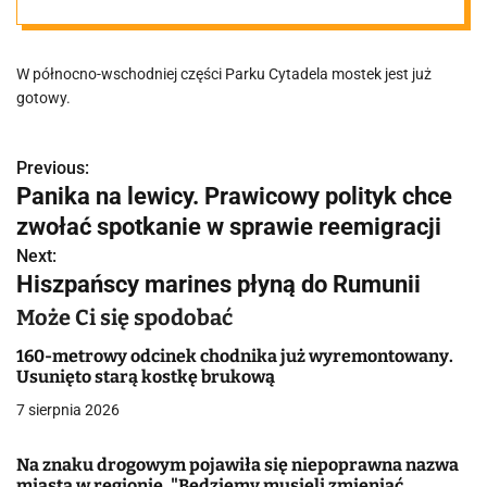
parku w
W północno-wschodniej części Parku Cytadela mostek jest już
Poznaniu
gotowy.
Previous:
N
Panika na lewicy. Prawicowy polityk chce
a
zwołać spotkanie w sprawie reemigracji
w
Next:
Hiszpańscy marines płyną do Rumunii
i
Może Ci się spodobać
g
160-metrowy odcinek chodnika już wyremontowany.
a
Usunięto starą kostkę brukową
7 sierpnia 2026
c
j
Na znaku drogowym pojawiła się niepoprawna nazwa
miasta w regionie. "Będziemy musieli zmieniać