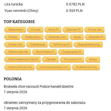
Lira turecka
0.0782 PLN
Yuan renminbi (Chiny)
0.553 PLN
TOP KATEGORIE
Wiadomości
Poznań
Kresy.pl
Epoznan.pl
Nczas.info
Polonia
Publicystyka
Dziennik.com
Rosja
Dlapolski.pl
Goniec.net
Globalizacja
TenPoznan.pl
Magnapolonia.org
Wolnemedia.net
Mysl-Polska.pl
Twojapogoda.pl
Dobrewiadomosci.net.pl
Zdrowie
Prisonplanet.pl
Religia
Sekrety-Zdrowia.org
Gazetawarszawska.com
Stolikwolnosci.org
POLONIA
Bruksela chce narzucić Polsce handel dziećmi
7 sierpnia 2026
Ukrainiec zatrzymany za przygotowania do sabotażu
7 sierpnia 2026