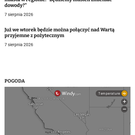
a
dowody?"
w
7 sierpnia 2026
p
Już we wtorek będzie można połączyć nad Wartą
przyjemne z pożytecznym
i
7 sierpnia 2026
s
u
POGODA