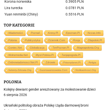
Korona norweska
0.3905 PLN
Lira turecka
0.0781 PLN
Yuan renminbi (Chiny)
0.5516 PLN
TOP KATEGORIE
Wiadomości
Poznań
Kresy.pl
Epoznan.pl
Nczas.info
Polonia
Publicystyka
Dziennik.com
Rosja
Dlapolski.pl
Goniec.net
Globalizacja
TenPoznan.pl
Magnapolonia.org
Wolnemedia.net
Mysl-Polska.pl
Twojapogoda.pl
Dobrewiadomosci.net.pl
Zdrowie
Prisonplanet.pl
Religia
Sekrety-Zdrowia.org
Gazetawarszawska.com
Stolikwolnosci.org
POLONIA
Kolejny dewiant gender aresztowany za molestowanie dzieci
6 sierpnia 2026
Ukraiński politolog obraża Polskę i żąda darmowej broni