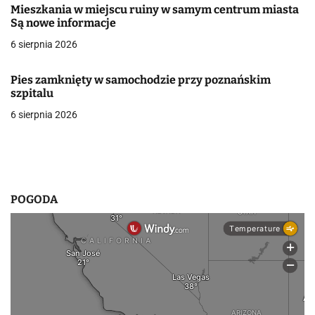
Mieszkania w miejscu ruiny w samym centrum miasta
w
Są nowe informacje
6 sierpnia 2026
p
i
Pies zamknięty w samochodzie przy poznańskim
szpitalu
s
6 sierpnia 2026
u
POGODA