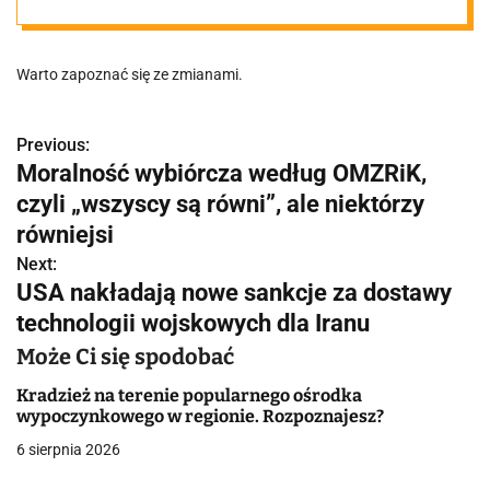
ulicach. Będą
Warto zapoznać się ze zmianami.
objazdy!
Previous:
N
Moralność wybiórcza według OMZRiK,
a
czyli „wszyscy są równi”, ale niektórzy
w
równiejsi
Next:
i
USA nakładają nowe sankcje za dostawy
g
technologii wojskowych dla Iranu
a
Może Ci się spodobać
c
Kradzież na terenie popularnego ośrodka
wypoczynkowego w regionie. Rozpoznajesz?
j
6 sierpnia 2026
a