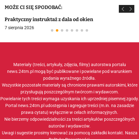
MOŻE CI SIĘ SPODOBAĆ:
Praktyczny instruktaż z dala od okien
7 sierpnia 2026
Materiały (treści, artykuły, zdjęcia, filmy) autorstwa portalu
news.24tm.pl mogą być publikowane i powielane pod warunkiem
podania wyraźnego źródła.
Wszystkie pozostałe materiały są chronione prawami autorskimi, które
przysługują poszczególnym twórcom i wydawcom.
Powielanie tych treści wymaga uzyskania ich uprzedniej pisemnej zgody.
Portal news.24tm.pl udostępnia i agreguje treści (m.in. na zasadzie
prawa cytatu) wyłącznie w celach informacyjnych.
Nie bierzemy odpowiedzialności za treści artykułów poszczególnych
autorów i wydawców.
Uwagi i sugestie prosimy kierować za pomocą zakładki
kontakt
. Nasza