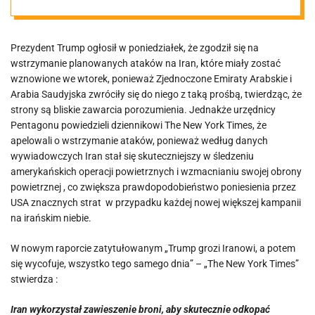
ponieważ Iran
Prezydent Trump ogłosił w poniedziałek, że zgodził się na
stał się
wstrzymanie planowanych ataków na Iran, które miały zostać
wznowione we wtorek, ponieważ Zjednoczone Emiraty Arabskie i
skuteczniejszy
Arabia Saudyjska zwróciły się do niego z taką prośbą, twierdząc, że
strony są bliskie zawarcia porozumienia. Jednakże urzędnicy
Pentagonu powiedzieli dziennikowi The New York Times, że
w śledzeniu
apelowali o wstrzymanie ataków, ponieważ według danych
wywiadowczych Iran stał się skuteczniejszy w śledzeniu
operacji
amerykańskich operacji powietrznych i wzmacnianiu swojej obrony
powietrznej , co zwiększa prawdopodobieństwo poniesienia przez
USA znacznych strat w przypadku każdej nowej większej kampanii
powietrznych
na irańskim niebie.
USA
W nowym raporcie zatytułowanym „Trump grozi Iranowi, a potem
się wycofuje, wszystko tego samego dnia” – „The New York Times”
stwierdza :
Iran wykorzystał zawieszenie broni, aby skutecznie odkopać