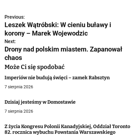
Previous:
N
Leszek Wątróbski: W cieniu buławy i
a
korony – Marek Wojewodzic
w
Next:
Drony nad polskim miastem. Zapanował
i
chaos
g
Może Ci się spodobać
a
Imperiów nie budują święci – zamek Rabsztyn
c
7 sierpnia 2026
j
Dzisiaj jesteśmy w Domostawie
a
7 sierpnia 2026
w
Z życia Kongresu Polonii Kanadyjskiej, Oddział Toronto
p
82. rocznica wybuchu Powstania Warszawskiego