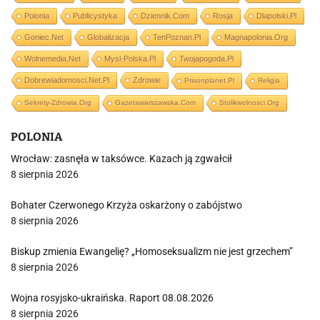
Polonia
Publicystyka
Dziennik.com
Rosja
Dlapolski.pl
Goniec.net
Globalizacja
TenPoznan.pl
Magnapolonia.org
Wolnemedia.net
Mysl-Polska.pl
Twojapogoda.pl
Dobrewiadomosci.net.pl
Zdrowie
Prisonplanet.pl
Religia
Sekrety-Zdrowia.org
Gazetawarszawska.com
Stolikwolnosci.org
POLONIA
Wrocław: zasnęła w taksówce. Kazach ją zgwałcił
8 sierpnia 2026
Bohater Czerwonego Krzyża oskarżony o zabójstwo
8 sierpnia 2026
Biskup zmienia Ewangelię? „Homoseksualizm nie jest grzechem”
8 sierpnia 2026
Wojna rosyjsko-ukraińska. Raport 08.08.2026
8 sierpnia 2026