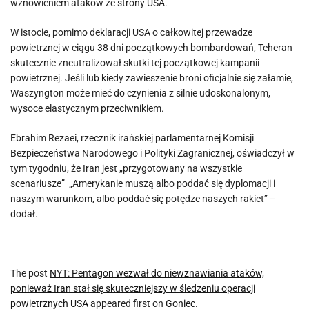
wznowieniem ataków ze strony USA.
W istocie, pomimo deklaracji USA o całkowitej przewadze
powietrznej w ciągu 38 dni początkowych bombardowań, Teheran
skutecznie zneutralizował skutki tej początkowej kampanii
powietrznej. Jeśli lub kiedy zawieszenie broni oficjalnie się załamie,
Waszyngton może mieć do czynienia z silnie udoskonalonym,
wysoce elastycznym przeciwnikiem.
Ebrahim Rezaei, rzecznik irańskiej parlamentarnej Komisji
Bezpieczeństwa Narodowego i Polityki Zagranicznej, oświadczył w
tym tygodniu, że Iran jest „przygotowany na wszystkie
scenariusze” „Amerykanie muszą albo poddać się dyplomacji i
naszym warunkom, albo poddać się potędze naszych rakiet” –
dodał.
The post
NYT: Pentagon wezwał do niewznawiania ataków,
ponieważ Iran stał się skuteczniejszy w śledzeniu operacji
powietrznych USA
appeared first on
Goniec
.