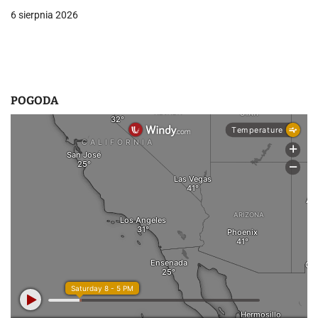
6 sierpnia 2026
i
s
u
POGODA