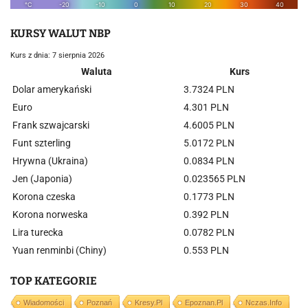
KURSY WALUT NBP
Kurs z dnia: 7 sierpnia 2026
Waluta
Kurs
Dolar amerykański
3.7324 PLN
Euro
4.301 PLN
Frank szwajcarski
4.6005 PLN
Funt szterling
5.0172 PLN
Hrywna (Ukraina)
0.0834 PLN
Jen (Japonia)
0.023565 PLN
Korona czeska
0.1773 PLN
Korona norweska
0.392 PLN
Lira turecka
0.0782 PLN
Yuan renminbi (Chiny)
0.553 PLN
TOP KATEGORIE
Wiadomości
Poznań
Kresy.pl
Epoznan.pl
Nczas.info