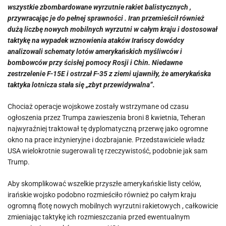
wszystkie zbombardowane wyrzutnie rakiet balistycznych ,
przywracając je do pełnej sprawności . Iran przemieścił również
dużą liczbę nowych mobilnych wyrzutni w całym kraju i dostosował
taktykę na wypadek wznowienia ataków Irańscy dowódcy
analizowali schematy lotów amerykańskich myśliwców i
bombowców przy ścisłej pomocy Rosji i Chin. Niedawne
zestrzelenie F-15E i ostrzał F-35 z ziemi ujawniły, że amerykańska
taktyka lotnicza stała się „zbyt przewidywalna”.
Chociaż operacje wojskowe zostały wstrzymane od czasu
ogłoszenia przez Trumpa zawieszenia broni 8 kwietnia, Teheran
najwyraźniej traktował tę dyplomatyczną przerwę jako ogromne
okno na prace inżynieryjne i dozbrajanie. Przedstawiciele władz
USA wielokrotnie sugerowali tę rzeczywistość, podobnie jak sam
Trump.
Aby skomplikować wszelkie przyszłe amerykańskie listy celów,
irańskie wojsko podobno rozmieściło również po całym kraju
ogromną flotę nowych mobilnych wyrzutni rakietowych , całkowicie
zmieniając taktykę ich rozmieszczania przed ewentualnym