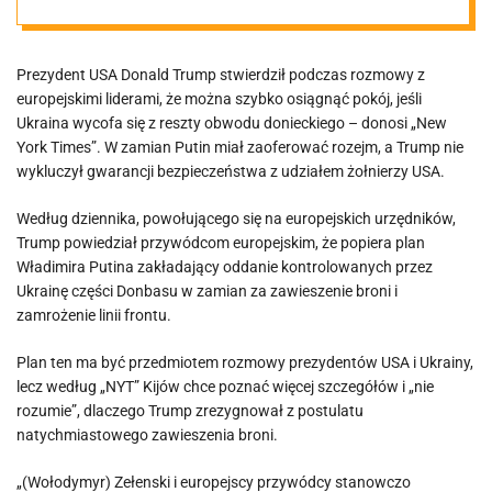
rozejm i
Prezydent USA Donald Trump stwierdził podczas rozmowy z
gwarancje z
europejskimi liderami, że można szybko osiągnąć pokój, jeśli
Ukraina wycofa się z reszty obwodu donieckiego – donosi „New
udziałem armii
York Times”. W zamian Putin miał zaoferować rozejm, a Trump nie
wykluczył gwarancji bezpieczeństwa z udziałem żołnierzy USA.
USA
Według dziennika, powołującego się na europejskich urzędników,
Trump powiedział przywódcom europejskim, że popiera plan
Władimira Putina zakładający oddanie kontrolowanych przez
Ukrainę części Donbasu w zamian za zawieszenie broni i
zamrożenie linii frontu.
Plan ten ma być przedmiotem rozmowy prezydentów USA i Ukrainy,
lecz według „NYT” Kijów chce poznać więcej szczegółów i „nie
rozumie”, dlaczego Trump zrezygnował z postulatu
natychmiastowego zawieszenia broni.
„(Wołodymyr) Zełenski i europejscy przywódcy stanowczo