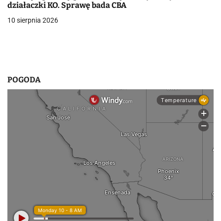
działaczki KO. Sprawę bada CBA
s
10 sierpnia 2026
u
POGODA