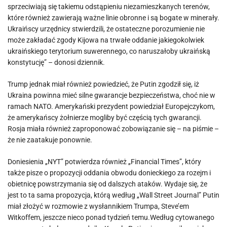
sprzeciwiają się takiemu odstąpieniu niezamieszkanych terenów,
które również zawierają ważne linie obronne i są bogate w minerały.
Ukraińscy urzędnicy stwierdzili, że ostateczne porozumienie nie
może zakładać zgody Kijowa na trwałe oddanie jakiegokolwiek
ukraińskiego terytorium suwerennego, co naruszałoby ukraińską
konstytucję” – donosi dziennik.
Trump jednak miał również powiedzieć, że Putin zgodził się, iż
Ukraina powinna mieć silne gwarancje bezpieczeństwa, choć nie w
ramach NATO. Amerykański prezydent powiedział Europejczykom,
że amerykańscy żołnierze mogliby być częścią tych gwarancji.
Rosja miała również zaproponować zobowiązanie się – na piśmie –
że nie zaatakuje ponownie.
Doniesienia „NYT” potwierdza również „Financial Times”, który
także pisze o propozycji oddania obwodu donieckiego za rozejm i
obietnicę powstrzymania się od dalszych ataków. Wydaje się, że
jest to ta sama propozycja, którą według „Wall Street Journal” Putin
miał złożyć w rozmowie z wysłannikiem Trumpa, Steve’em
Witkoffem, jeszcze nieco ponad tydzień temu.Według cytowanego