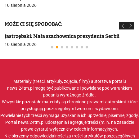
10 sierpnia 2026
MOŻE CI SIĘ SPODOBAĆ:
Jastrzębski: Mała szachownica prezydenta Serbii
10 sierpnia 2026
Materiały (treści, artykuły, zdjęcia, filmy) autorstwa portalu
news.24tm.pl mogą być publikowane i powielane pod warunkiem
podania wyraźnego źródła.
Wszystkie pozostałe materiały są chronione prawami autorskimi, które
przysługują poszczególnym twórcom i wydawcom.
Powielanie tych treści wymaga uzyskania ich uprzedniej pisemnej zgody.
Portal news.24tm.pl udostępnia i agreguje treści (m.in. na zasadzie
prawa cytatu) wyłącznie w celach informacyjnych.
Nie bierzemy odpowiedzialności za treści artykułów poszczególnych