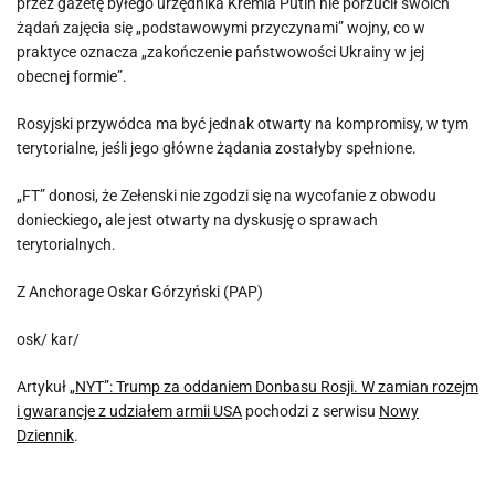
przez gazetę byłego urzędnika Kremla Putin nie porzucił swoich
żądań zajęcia się „podstawowymi przyczynami” wojny, co w
praktyce oznacza „zakończenie państwowości Ukrainy w jej
obecnej formie”.
Rosyjski przywódca ma być jednak otwarty na kompromisy, w tym
terytorialne, jeśli jego główne żądania zostałyby spełnione.
„FT” donosi, że Zełenski nie zgodzi się na wycofanie z obwodu
donieckiego, ale jest otwarty na dyskusję o sprawach
terytorialnych.
Z Anchorage Oskar Górzyński (PAP)
osk/ kar/
Artykuł
„NYT”: Trump za oddaniem Donbasu Rosji. W zamian rozejm
i gwarancje z udziałem armii USA
pochodzi z serwisu
Nowy
Dziennik
.