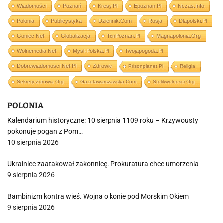
Wiadomości
Poznań
Kresy.pl
Epoznan.pl
Nczas.info
Polonia
Publicystyka
Dziennik.com
Rosja
Dlapolski.pl
Goniec.net
Globalizacja
TenPoznan.pl
Magnapolonia.org
Wolnemedia.net
Mysl-Polska.pl
Twojapogoda.pl
Dobrewiadomosci.net.pl
Zdrowie
Prisonplanet.pl
Religia
Sekrety-Zdrowia.org
Gazetawarszawska.com
Stolikwolnosci.org
POLONIA
Kalendarium historyczne: 10 sierpnia 1109 roku – Krzywousty
pokonuje pogan z Pom…
10 sierpnia 2026
Ukrainiec zaatakował zakonnicę. Prokuratura chce umorzenia
9 sierpnia 2026
Bambinizm kontra wieś. Wojna o konie pod Morskim Okiem
9 sierpnia 2026