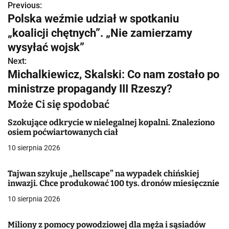
Previous:
N
Polska weźmie udział w spotkaniu
a
„koalicji chętnych”. „Nie zamierzamy
w
wysyłać wojsk”
Next:
i
Michalkiewicz, Skalski: Co nam zostało po
g
ministrze propagandy III Rzeszy?
a
Może Ci się spodobać
c
Szokujące odkrycie w nielegalnej kopalni. Znaleziono
osiem poćwiartowanych ciał
j
10 sierpnia 2026
a
Tajwan szykuje „hellscape” na wypadek chińskiej
w
inwazji. Chce produkować 100 tys. dronów miesięcznie
10 sierpnia 2026
p
i
Miliony z pomocy powodziowej dla męża i sąsiadów