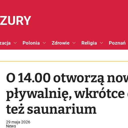
NZURY
zacja
Polonia
Zdrowie
Religia
Poznań
O 14.00 otworzą n
pływalnię, wkrótce
też saunarium
29 maja 2026
News