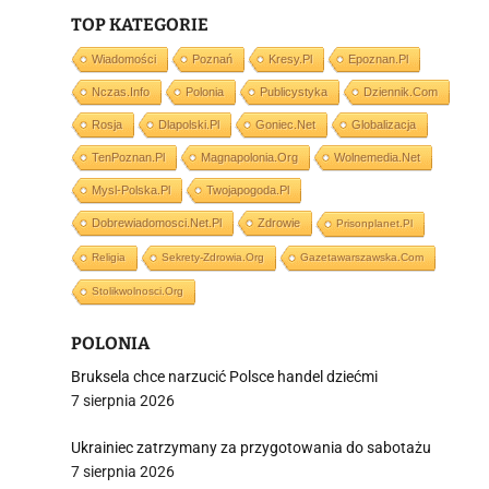
TOP KATEGORIE
Wiadomości
Poznań
Kresy.pl
Epoznan.pl
Nczas.info
Polonia
Publicystyka
Dziennik.com
i
Rosja
Dlapolski.pl
Goniec.net
Globalizacja
TenPoznan.pl
Magnapolonia.org
Wolnemedia.net
Mysl-Polska.pl
Twojapogoda.pl
Dobrewiadomosci.net.pl
Zdrowie
Prisonplanet.pl
Religia
Sekrety-Zdrowia.org
Gazetawarszawska.com
Stolikwolnosci.org
POLONIA
Bruksela chce narzucić Polsce handel dziećmi
7 sierpnia 2026
Ukrainiec zatrzymany za przygotowania do sabotażu
7 sierpnia 2026