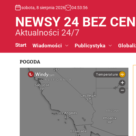
S
sobota, 8 sierpnia 2026
04
:
53
:
57
k
i
NEWSY 24 BEZ CE
p
t
Aktualności 24/7
o
c
Start
Wiadomości
Publicystyka
Globali
o
n
POGODA
t
e
n
t