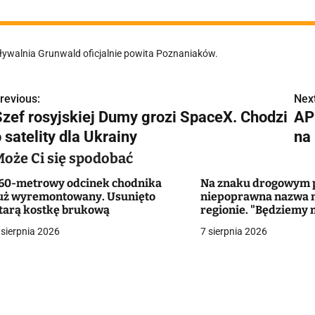
ływalnia Grunwald oficjalnie powita Poznaniaków.
revious:
Next
N
Szef rosyjskiej Dumy grozi SpaceX. Chodzi
AP:
a
 satelity dla Ukrainy
na
w
Może Ci się spodobać
60-metrowy odcinek chodnika
Na znaku drogowym p
uż wyremontowany. Usunięto
niepoprawna nazwa 
g
tarą kostkę brukową
regionie. "Będziemy 
zmieniać dowody?"
 sierpnia 2026
7 sierpnia 2026
a
c