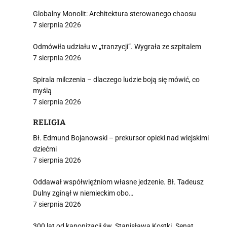
Globalny Monolit: Architektura sterowanego chaosu
7 sierpnia 2026
Odmówiła udziału w „tranzycji”. Wygrała ze szpitalem
7 sierpnia 2026
Spirala milczenia – dlaczego ludzie boją się mówić, co
myślą
7 sierpnia 2026
RELIGIA
Bł. Edmund Bojanowski – prekursor opieki nad wiejskimi
dziećmi
7 sierpnia 2026
Oddawał współwięźniom własne jedzenie. Bł. Tadeusz
Dulny zginął w niemieckim obo…
7 sierpnia 2026
300 lat od kanonizacji św. Stanisława Kostki. Senat