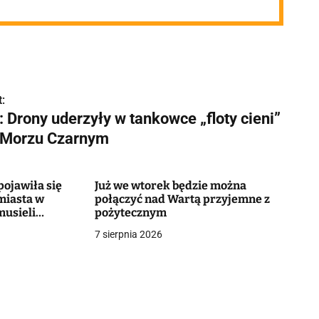
:
 Drony uderzyły w tankowce „floty cieni”
 Morzu Czarnym
ojawiła się
Już we wtorek będzie można
miasta w
połączyć nad Wartą przyjemne z
musieli
pożytecznym
7 sierpnia 2026