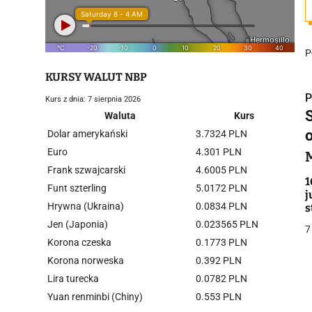
P
KURSY WALUT NBP
P
Kurs z dnia: 7 sierpnia 2026
Waluta
Kurs
o
Dolar amerykański
3.7324 PLN
Euro
4.301 PLN
Frank szwajcarski
4.6005 PLN
i
1
Funt szterling
5.0172 PLN
j
Hrywna (Ukraina)
0.0834 PLN
s
Jen (Japonia)
0.023565 PLN
7
Korona czeska
0.1773 PLN
Korona norweska
0.392 PLN
Lira turecka
0.0782 PLN
j
Yuan renminbi (Chiny)
0.553 PLN