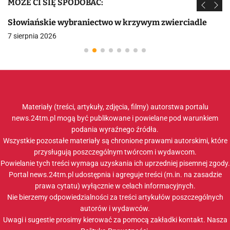
MOŻE CI SIĘ SPODOBAĆ:
Słowiańskie wybraniectwo w krzywym zwierciadle
7 sierpnia 2026
Materiały (treści, artykuły, zdjęcia, filmy) autorstwa portalu
news.24tm.pl mogą być publikowane i powielane pod warunkiem
podania wyraźnego źródła.
Wszystkie pozostałe materiały są chronione prawami autorskimi, które
przysługują poszczególnym twórcom i wydawcom.
Powielanie tych treści wymaga uzyskania ich uprzedniej pisemnej zgody.
Portal news.24tm.pl udostępnia i agreguje treści (m.in. na zasadzie
prawa cytatu) wyłącznie w celach informacyjnych.
Nie bierzemy odpowiedzialności za treści artykułów poszczególnych
autorów i wydawców.
Uwagi i sugestie prosimy kierować za pomocą zakładki
kontakt
. Nasza