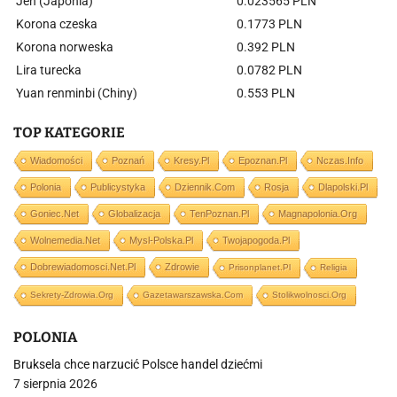
Jen (Japonia)
0.023565 PLN
Korona czeska
0.1773 PLN
Korona norweska
0.392 PLN
Lira turecka
0.0782 PLN
Yuan renminbi (Chiny)
0.553 PLN
TOP KATEGORIE
Wiadomości
Poznań
Kresy.pl
Epoznan.pl
Nczas.info
Polonia
Publicystyka
Dziennik.com
Rosja
Dlapolski.pl
Goniec.net
Globalizacja
TenPoznan.pl
Magnapolonia.org
Wolnemedia.net
Mysl-Polska.pl
Twojapogoda.pl
Dobrewiadomosci.net.pl
Zdrowie
Prisonplanet.pl
Religia
Sekrety-Zdrowia.org
Gazetawarszawska.com
Stolikwolnosci.org
POLONIA
Bruksela chce narzucić Polsce handel dziećmi
7 sierpnia 2026