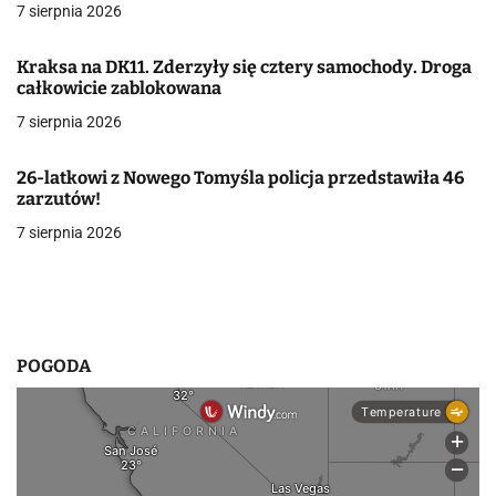
7 sierpnia 2026
w
Kraksa na DK11. Zderzyły się cztery samochody. Droga
p
całkowicie zablokowana
i
7 sierpnia 2026
s
26-latkowi z Nowego Tomyśla policja przedstawiła 46
u
zarzutów!
7 sierpnia 2026
POGODA