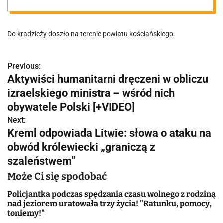
Wartość łupu to
Do kradzieży doszło na terenie powiatu kościańskiego.
ponad 400
tysięcy złotych
Previous:
N
Aktywiści humanitarni dręczeni w obliczu
a
izraelskiego ministra – wśród nich
w
obywatele Polski [+VIDEO]
Next:
i
Kreml odpowiada Litwie: słowa o ataku na
g
obwód królewiecki „graniczą z
szaleństwem”
a
Może Ci się spodobać
c
Policjantka podczas spędzania czasu wolnego z rodziną
j
nad jeziorem uratowała trzy życia! "Ratunku, pomocy,
toniemy!"
a