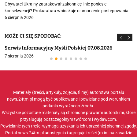
Obywatel Ukrainy zaatakował zakonnicę i nie poniesie
konsekwencji? Prokuratura wnioskuje o umorzenie postępowania
6 sierpnia 2026
MOŻE CI SIĘ SPODOBAĆ:
Serwis Informacyjny Myśli Polskiej 07.08.2026
7 sierpnia 2026
Materiały (treści, artykuły, zdjęcia, filmy) autorstwa portalu
news.24tm.pl mogą być publikowane i powielane pod warunkiem
podania wyraźnego źródła.
Wszystkie pozostałe materiały są chronione prawami autorskimi, które
przysługują poszczególnym twórcom i wydawcom.
Powielanie tych treści wymaga uzyskania ich uprzedniej pisemnej zgody.
Portal news.24tm.pl udostępnia i agreguje treści (m.in. na zasadzie