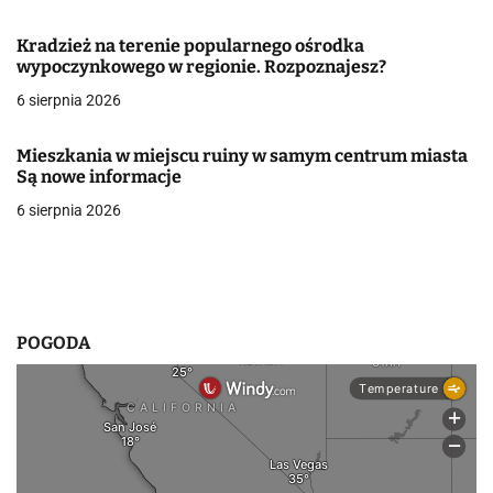
w
Kradzież na terenie popularnego ośrodka
wypoczynkowego w regionie. Rozpoznajesz?
p
6 sierpnia 2026
i
s
Mieszkania w miejscu ruiny w samym centrum miasta
Są nowe informacje
u
6 sierpnia 2026
POGODA