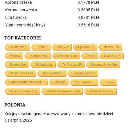
Korona czeska
0.1778 PLN
Korona norweska
0.3905 PLN
Lira turecka
0.0781 PLN
Yuan renminbi (Chiny)
0.5516 PLN
TOP KATEGORIE
Wiadomości
Poznań
Kresy.pl
Epoznan.pl
Nczas.info
Polonia
Publicystyka
Dziennik.com
Rosja
Dlapolski.pl
Goniec.net
Globalizacja
TenPoznan.pl
Magnapolonia.org
Wolnemedia.net
Mysl-Polska.pl
Twojapogoda.pl
Dobrewiadomosci.net.pl
Zdrowie
Prisonplanet.pl
Religia
Sekrety-Zdrowia.org
Gazetawarszawska.com
Stolikwolnosci.org
POLONIA
Kolejny dewiant gender aresztowany za molestowanie dzieci
6 sierpnia 2026