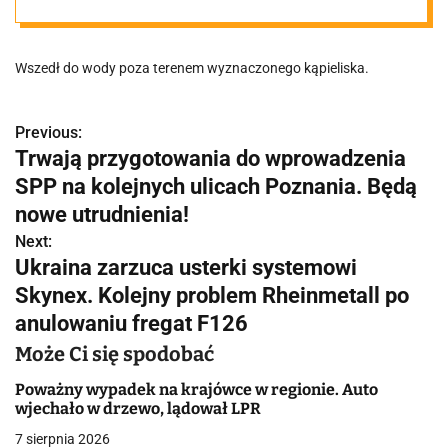
Topił się 9-letni
Wszedł do wody poza terenem wyznaczonego kąpieliska.
chłopiec
Previous:
N
Trwają przygotowania do wprowadzenia
a
SPP na kolejnych ulicach Poznania. Będą
w
nowe utrudnienia!
Next:
i
Ukraina zarzuca usterki systemowi
g
Skynex. Kolejny problem Rheinmetall po
anulowaniu fregat F126
a
Może Ci się spodobać
c
Poważny wypadek na krajówce w regionie. Auto
j
wjechało w drzewo, lądował LPR
a
7 sierpnia 2026