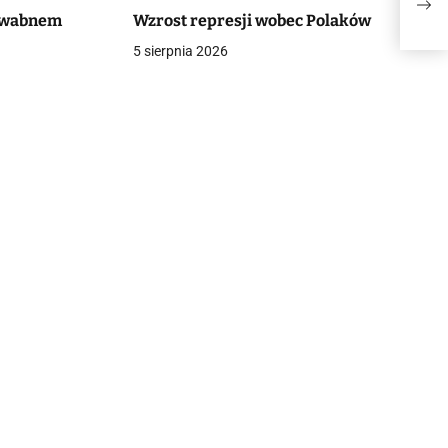
„Pat
dwabnem
Wzrost represji wobec Polaków
5 sierpnia 2026