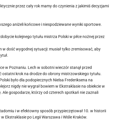
aktycznie przez cały rok mamy do czynienia z jakimiś decyzjami
wszego aniżeli końcowe i niespodziewane wyniki sportowe.
zdobycie kolejnego tytułu mistrza Polski w piłce nożnej przez
 w dość wygodnej sytuacji: musiał tylko zremisować, aby
ytuł.
ice w Poznaniu. Lech w sobotni wieczór stanął przed
 ostatni krok na drodze do obrony mistrzowskiego tytułu.
 Polski było dla podopiecznych Nielsa Frederiksena na
olejorz nigdy nie wygrał bowiem w Ekstraklasie na obiekcie w
. Ale gospodarze, którzy od czterech spotkań nie zaznali
Radomiu i w efektowny sposób przypieczętował 10. w historii
uł w Ekstraklasie po Legii Warszawa i Wiśle Kraków.