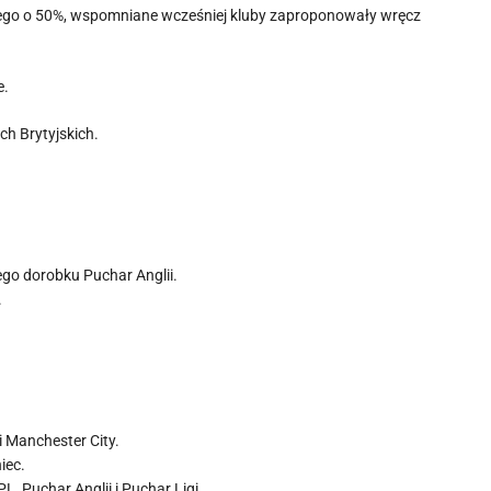
ego o 50%, wspomniane wcześniej kluby zaproponowały wręcz
e.
ch Brytyjskich.
ego dorobku Puchar Anglii.
.
 Manchester City.
iec.
, Puchar Anglii i Puchar Ligi.