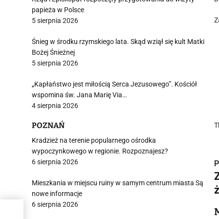
papieża w Polsce
Z
5 sierpnia 2026
Śnieg w środku rzymskiego lata. Skąd wziął się kult Matki
Bożej Śnieżnej
5 sierpnia 2026
„Kapłaństwo jest miłością Serca Jezusowego”. Kościół
wspomina św. Jana Marię Via…
4 sierpnia 2026
POZNAŃ
T
Kradzież na terenie popularnego ośrodka
wypoczynkowego w regionie. Rozpoznajesz?
6 sierpnia 2026
P
Mieszkania w miejscu ruiny w samym centrum miasta Są
nowe informacje
6 sierpnia 2026
i
y