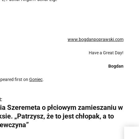
www.bogdanpoprawski.com
Have a Great Day!
Bogdan
peared first on
Goniec
.
:
lia Szeremeta o płciowym zamieszaniu w
sie. „Patrzysz, że to jest chłopak, a to
iewczyna”
Juli