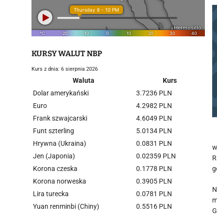
KURSY WALUT NBP
Kurs z dnia: 6 sierpnia 2026
Waluta
Kurs
Dolar amerykański
3.7236 PLN
Euro
4.2982 PLN
Frank szwajcarski
4.6049 PLN
Funt szterling
5.0134 PLN
Hrywna (Ukraina)
0.0831 PLN
w
Jen (Japonia)
0.02359 PLN
R
Korona czeska
0.1778 PLN
g
Korona norweska
0.3905 PLN
N
Lira turecka
0.0781 PLN
m
Yuan renminbi (Chiny)
0.5516 PLN
G