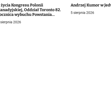
 życia Kongresu Polonii
Andrzej Kumor w Je
g
anadyjskiej, Oddział Toronto 82.
5 sierpnia 2026
ocznica wybuchu Powstania
a
arszawskiego
 sierpnia 2026
c
a
w
p
s
u