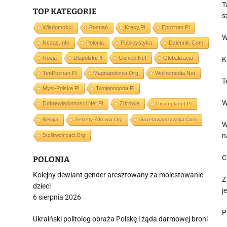
T
TOP KATEGORIE
s
Wiadomości
Poznań
Kresy.pl
Epoznan.pl
W
Nczas.info
Polonia
Publicystyka
Dziennik.com
Rosja
Dlapolski.pl
Goniec.net
Globalizacja
K
TenPoznan.pl
Magnapolonia.org
Wolnemedia.net
T
Mysl-Polska.pl
Twojapogoda.pl
W
Dobrewiadomosci.net.pl
Zdrowie
Prisonplanet.pl
Religia
Sekrety-Zdrowia.org
Gazetawarszawska.com
W
n
Stolikwolnosci.org
C
POLONIA
Kolejny dewiant gender aresztowany za molestowanie
Z
dzieci
j
6 sierpnia 2026
P
Ukraiński politolog obraża Polskę i żąda darmowej broni