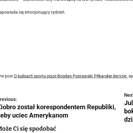
apowiada się emocjonujący tydzień.
he post
O kulisach sportu pisze Bogdan Poprawski: Piłkarskie decyzje.
ap
Next
N
revious:
Ju
Ziobro został korespondentem Republiki,
a
bok
żeby uciec Amerykanom
w
dz
Może Ci się spodobać