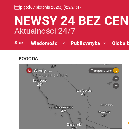
S
piątek, 7 sierpnia 2026
22
:
21
:
48
k
i
NEWSY 24 BEZ CE
p
t
Aktualności 24/7
o
c
Start
Wiadomości
Publicystyka
Globali
o
n
POGODA
t
e
n
t