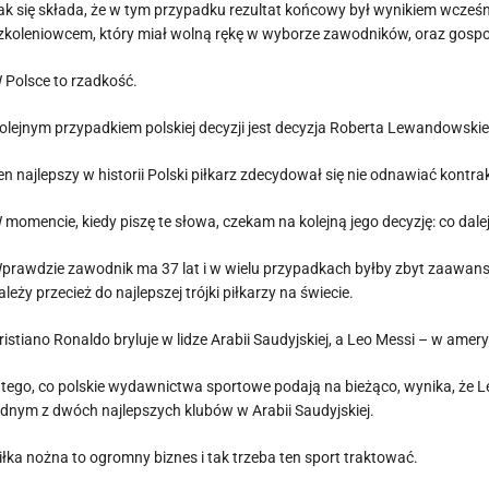
ak się składa, że w tym przypadku rezultat końcowy był wynikiem wcześ
zkoleniowcem, który miał wolną rękę w wyborze zawodników, oraz gospo
 Polsce to rzadkość.
olejnym przypadkiem polskiej decyzji jest decyzja Roberta Lewandowski
en najlepszy w historii Polski piłkarz zdecydował się nie odnawiać kontra
 momencie, kiedy piszę te słowa, czekam na kolejną jego decyzję: co dalej
prawdzie zawodnik ma 37 lat i w wielu przypadkach byłby zbyt zaawans
ależy przecież do najlepszej trójki piłkarzy na świecie.
ristiano Ronaldo bryluje w lidze Arabii Saudyjskiej, a Leo Messi – w amer
 tego, co polskie wydawnictwa sportowe podają na bieżąco, wynika, że 
ednym z dwóch najlepszych klubów w Arabii Saudyjskiej.
iłka nożna to ogromny biznes i tak trzeba ten sport traktować.