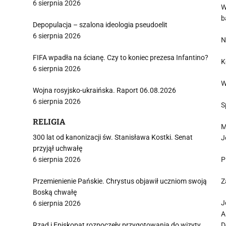
6 sierpnia 2026
W
b
Depopulacja – szalona ideologia pseudoelit
6 sierpnia 2026
N
FIFA wpadła na ścianę. Czy to koniec prezesa Infantino?
K
6 sierpnia 2026
W
Wojna rosyjsko-ukraińska. Raport 06.08.2026
6 sierpnia 2026
S
RELIGIA
M
300 lat od kanonizacji św. Stanisława Kostki. Senat
J
przyjął uchwałę
6 sierpnia 2026
P
Przemienienie Pańskie. Chrystus objawił uczniom swoją
Z
Boską chwałę
J
6 sierpnia 2026
A
Rząd i Episkopat rozpoczęły przygotowania do wizyty
D