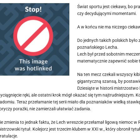
Świat sportu jest ciekawy, bo pr
czy decydującymi momentami.
A w końcu nie ma niczego cieka
Do jednych takich polskich było 
poznańskiego Lecha.
Lech był przed sobotnim meczem
matematycznie zapewnić sobie t
Na ten mecz czekali wszyscy kib
gigantyczną szansą, by postawić
Dziesiąte w historii mistrzostwo
yciągnięcie ręki, ale ostatni krok mógł okazać się tym najtrudniejszym. K
adomiu. Teraz przełamanie tej serii miało dla poznaniaków wielką stawkę
oryczy porażki, nie zamierzali ułatwiać zadania.
ie zmienia to jednak faktu, że Lech wreszcie przełamał ligową niemoc w 
istrzowski tytuł. Kolejorz jest trzecim klubem w XXI w., który obronił tyt
ratulacje.