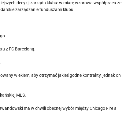
niejszych decyzji zarządu klubu: w miarę wzorowa współpraca ze
darskie zarządzanie funduszami klubu.
ego.
ktu z FC Barceloną.
.
owany wiekiem, aby otrzymać jakieś godne kontrakty, jednak on
ykańskiej MLS.
Lewandowski ma w chwili obecnej wybór między Chicago Fire a