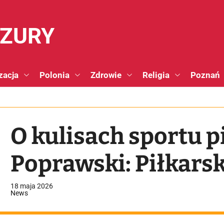
NZURY
zacja
Polonia
Zdrowie
Religia
Poznań
O kulisach sportu 
Poprawski: Piłkarsk
18 maja 2026
News