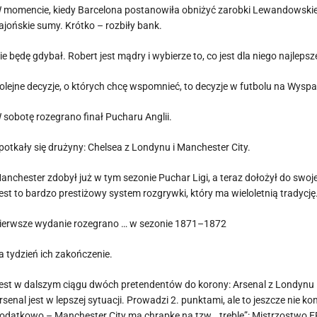
 momencie, kiedy Barcelona postanowiła obniżyć zarobki Lewandowski
ajońskie sumy. Krótko – rozbiły bank.
ie będę gdybał. Robert jest mądry i wybierze to, co jest dla niego najlepsz
olejne decyzje, o których chcę wspomnieć, to decyzje w futbolu na Wyspa
 sobotę rozegrano finał Pucharu Anglii.
potkały się drużyny: Chelsea z Londynu i Manchester City.
anchester zdobył już w tym sezonie Puchar Ligi, a teraz dołożył do swoj
est to bardzo prestiżowy system rozgrywki, który ma wieloletnią tradycję
ierwsze wydanie rozegrano … w sezonie 1871–1872
a tydzień ich zakończenie.
est w dalszym ciągu dwóch pretendentów do korony: Arsenal z Londynu i
rsenal jest w lepszej sytuacji. Prowadzi 2. punktami, ale to jeszcze nie kon
odatkowo – Manchester City ma chrapkę na tzw. „treble”: Mistrzostwo EPL