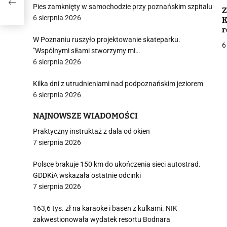
Pies zamknięty w samochodzie przy poznańskim szpitalu
Z
6 sierpnia 2026
K
r
W
W Poznaniu ruszyło projektowanie skateparku.
6
"Wspólnymi siłami stworzymy mi…
6 sierpnia 2026
j
Kilka dni z utrudnieniami nad podpoznańskim jeziorem
6 sierpnia 2026
NAJNOWSZE WIADOMOŚCI
Praktyczny instruktaż z dala od okien
7 sierpnia 2026
i
Polsce brakuje 150 km do ukończenia sieci autostrad.
GDDKiA wskazała ostatnie odcinki
7 sierpnia 2026
163,6 tys. zł na karaoke i basen z kulkami. NIK
zakwestionowała wydatek resortu Bodnara