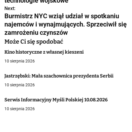
w
technologie wojskowe
Next:
i
Burmistrz NYC wziął udział w spotkaniu
g
najemców i wynajmujących. Sprzeciwił się
zamrożeniu czynszów
a
Może Ci się spodobać
c
Kino historyczne z własnej kieszeni
j
10 sierpnia 2026
a
Jastrzębski: Mała szachownica prezydenta Serbii
w
10 sierpnia 2026
p
i
Serwis Informacyjny Myśli Polskiej 10.08.2026
10 sierpnia 2026
s
u