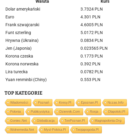
Waluta
Kurs
Dolar amerykański
3.7324 PLN
Euro
4.301 PLN
Frank szwajcarski
4.6005 PLN
Funt szterling
5.0172 PLN
Hrywna (Ukraina)
0.0834 PLN
Jen (Japonia)
0.023565 PLN
Korona czeska
0.1773 PLN
Korona norweska
0.392 PLN
Lira turecka
0.0782 PLN
Yuan renminbi (Chiny)
0.553 PLN
TOP KATEGORIE
Wiadomości
Poznań
Kresy.pl
Epoznan.pl
Nczas.info
Polonia
Publicystyka
Dziennik.com
Rosja
Dlapolski.pl
Goniec.net
Globalizacja
TenPoznan.pl
Magnapolonia.org
Wolnemedia.net
Mysl-Polska.pl
Twojapogoda.pl