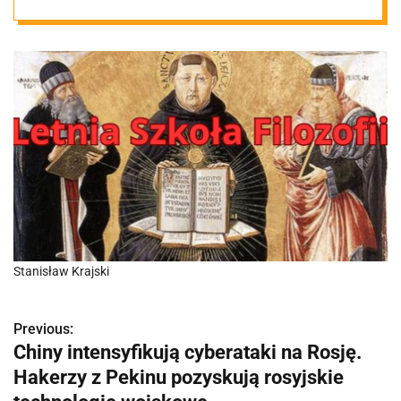
Stanisław Krajski
Previous:
N
Chiny intensyfikują cyberataki na Rosję.
a
Hakerzy z Pekinu pozyskują rosyjskie