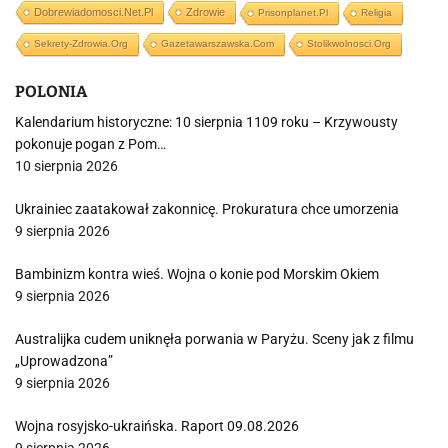
Dobrewiadomosci.net.pl
Zdrowie
Prisonplanet.pl
Religia
Sekrety-Zdrowia.org
Gazetawarszawska.com
Stolikwolnosci.org
POLONIA
Kalendarium historyczne: 10 sierpnia 1109 roku – Krzywousty
pokonuje pogan z Pom…
10 sierpnia 2026
Ukrainiec zaatakował zakonnicę. Prokuratura chce umorzenia
9 sierpnia 2026
Bambinizm kontra wieś. Wojna o konie pod Morskim Okiem
9 sierpnia 2026
Australijka cudem uniknęła porwania w Paryżu. Sceny jak z filmu
„Uprowadzona”
9 sierpnia 2026
Wojna rosyjsko-ukraińska. Raport 09.08.2026