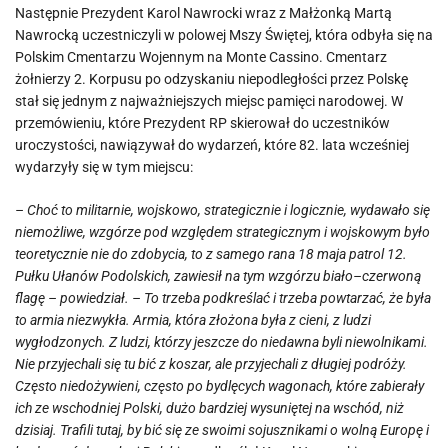
Następnie Prezydent Karol Nawrocki wraz z Małżonką Martą
Nawrocką uczestniczyli w polowej Mszy Świętej, która odbyła się na
Polskim Cmentarzu Wojennym na Monte Cassino. Cmentarz
żołnierzy 2. Korpusu po odzyskaniu niepodległości przez Polskę
stał się jednym z najważniejszych miejsc pamięci narodowej. W
przemówieniu, które Prezydent RP skierował do uczestników
uroczystości, nawiązywał do wydarzeń, które 82. lata wcześniej
wydarzyły się w tym miejscu:
– Choć to militarnie, wojskowo, strategicznie i logicznie, wydawało się
niemożliwe, wzgórze pod względem strategicznym i wojskowym było
teoretycznie nie do zdobycia, to z samego rana 18 maja patrol 12.
Pułku Ułanów Podolskich, zawiesił na tym wzgórzu biało–czerwoną
flagę – powiedział. – To trzeba podkreślać i trzeba powtarzać, że była
to armia niezwykła. Armia, która złożona była z cieni, z ludzi
wygłodzonych. Z ludzi, którzy jeszcze do niedawna byli niewolnikami.
Nie przyjechali się tu bić z koszar, ale przyjechali z długiej podróży.
Często niedożywieni, często po bydlęcych wagonach, które zabierały
ich ze wschodniej Polski, dużo bardziej wysuniętej na wschód, niż
dzisiaj. Trafili tutaj, by bić się ze swoimi sojusznikami o wolną Europę i