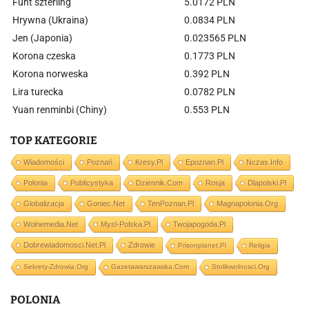
Funt szterling
5.0172 PLN
Hrywna (Ukraina)
0.0834 PLN
Jen (Japonia)
0.023565 PLN
Korona czeska
0.1773 PLN
Korona norweska
0.392 PLN
Lira turecka
0.0782 PLN
Yuan renminbi (Chiny)
0.553 PLN
TOP KATEGORIE
Wiadomości
Poznań
Kresy.pl
Epoznan.pl
Nczas.info
Polonia
Publicystyka
Dziennik.com
Rosja
Dlapolski.pl
Globalizacja
Goniec.net
TenPoznan.pl
Magnapolonia.org
Wolnemedia.net
Mysl-Polska.pl
Twojapogoda.pl
Dobrewiadomosci.net.pl
Zdrowie
Prisonplanet.pl
Religia
Sekrety-Zdrowia.org
Gazetawarszawska.com
Stolikwolnosci.org
POLONIA