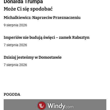
Donalda Trumpa
g
Może Ci się spodobać
a
Michalkiewicz: Naprzeciw Przeznaczeniu
c
9 sierpnia 2026
j
Imperiów nie budują święci – zamek Rabsztyn
a
7 sierpnia 2026
w
Dzisiaj jesteśmy w Domostawie
p
7 sierpnia 2026
i
s
u
POGODA