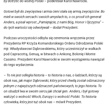
by dotrzeć do wolnej Polski
– podkreślał Karol Nawrocki.
Gotowi byli do zwycięstwa i armia cieni stała się armią zwycięzców. Bo
mieli w swoich sercach i swoich umysłach to, o co prosił ich generał
Anders, a pisał wprost: „Pamiętajcie, z nami Bóg, Honor i Ojczyzna” –
do tych wartości się odwoływali
– dodał Prezydent.
Podczas uroczystości odbyła się ceremonia wręczenia przez
Prezydenta RP Krzyża Komandorskiego Orderu Odrodzenia Polski
mjr. Władysławowi Dąbrowskiemu, który uczestniczył w walkach
pod Capracottą, Genuą, w bitwach o Ankonę, Bolonię i Monte
Cassino. Prezydent Karol Nawrocki w swoim wystąpieniu nawiązał
do tego wydarzenia:
– To nie jest odległa historia – to historia o nas, o ludziach, którzy są
obok nas, jak major Dąbrowski, który przed chwilą został odznaczony
jednym z najwyższych odznaczeń państwowych, to jego historia. To
on obudził lwa w swoim sercu jak chciał gen. Anders, i był gotowy
walczyć o wolność Włoch, Europy i o wolność Polski. To historia
człowieka, który jest tuż obok nas –
mówił Prezydent.