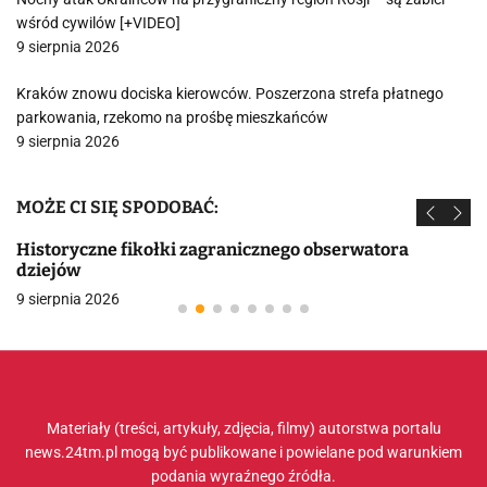
wśród cywilów [+VIDEO]
9 sierpnia 2026
Kraków znowu dociska kierowców. Poszerzona strefa płatnego
parkowania, rzekomo na prośbę mieszkańców
9 sierpnia 2026
MOŻE CI SIĘ SPODOBAĆ:
Historyczne fikołki zagranicznego obserwatora
dziejów
9 sierpnia 2026
Materiały (treści, artykuły, zdjęcia, filmy) autorstwa portalu
news.24tm.pl mogą być publikowane i powielane pod warunkiem
podania wyraźnego źródła.