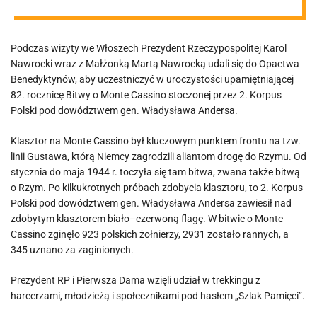
Podczas wizyty we Włoszech Prezydent Rzeczypospolitej Karol
Nawrocki wraz z Małżonką Martą Nawrocką udali się do Opactwa
Benedyktynów, aby uczestniczyć w uroczystości upamiętniającej
82. rocznicę Bitwy o Monte Cassino stoczonej przez 2. Korpus
Polski pod dowództwem gen. Władysława Andersa.
Klasztor na Monte Cassino był kluczowym punktem frontu na tzw.
linii Gustawa, którą Niemcy zagrodzili aliantom drogę do Rzymu. Od
stycznia do maja 1944 r. toczyła się tam bitwa, zwana także bitwą
o Rzym. Po kilkukrotnych próbach zdobycia klasztoru, to 2. Korpus
Polski pod dowództwem gen. Władysława Andersa zawiesił nad
zdobytym klasztorem biało–czerwoną flagę. W bitwie o Monte
Cassino zginęło 923 polskich żołnierzy, 2931 zostało rannych, a
345 uznano za zaginionych.
Prezydent RP i Pierwsza Dama wzięli udział w trekkingu z
harcerzami, młodzieżą i społecznikami pod hasłem „Szlak Pamięci”.