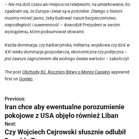
– Nie ma dziś czasu ani miejsca na relatywizm, na umiarkowanie, bo
zgadzam się, że Europa i świat są w potrzebie. Dlatego o historii
musimy mówić jasno, żeby budować nasze bezpieczeństwo,
niepodległość i suwerenność
– dowodził Prezydent w swoim
wystąpieniu, które podsumował słowami:
Każda dominacja, czy barbarzyńska, militarna, wojskowa czy dziś w
XXI wieku dominacja gospodarcza, ekonomiczna czy polityczna –
jest zawsze zagrożeniem dla wolnego świata wartości
– zakończył.
The post
Obchody 82. Rocznicy Bitwy o Monte Cassino
appeared
first on
Goniec
.
Previous:
N
Iran chce aby ewentualne porozumienie
a
pokojowe z USA objęło również Liban
w
Next:
Czy Wojciech Cejrowski słusznie odlubił
i