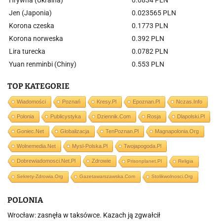
Hrywna (Ukraina)
0.0834 PLN
Jen (Japonia)
0.023565 PLN
Korona czeska
0.1773 PLN
Korona norweska
0.392 PLN
Lira turecka
0.0782 PLN
Yuan renminbi (Chiny)
0.553 PLN
TOP KATEGORIE
Wiadomości
Poznań
Kresy.pl
Epoznan.pl
Nczas.info
Polonia
Publicystyka
Dziennik.com
Rosja
Dlapolski.pl
Goniec.net
Globalizacja
TenPoznan.pl
Magnapolonia.org
Wolnemedia.net
Mysl-Polska.pl
Twojapogoda.pl
Dobrewiadomosci.net.pl
Zdrowie
Prisonplanet.pl
Religia
Sekrety-Zdrowia.org
Gazetawarszawska.com
Stolikwolnosci.org
POLONIA
Wrocław: zasnęła w taksówce. Kazach ją zgwałcił