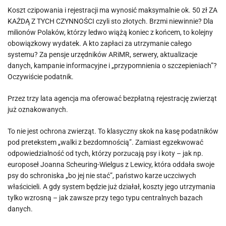
Koszt czipowania i rejestracji ma wynosić maksymalnie ok. 50 zł ZA
KAŻDĄ Z TYCH CZYNNOŚCI czyli sto złotych. Brzmi niewinnie? Dla
milionów Polaków, którzy ledwo wiążą koniec z końcem, to kolejny
obowiązkowy wydatek. A kto zapłaci za utrzymanie całego
systemu? Za pensje urzędników ARiMR, serwery, aktualizacje
danych, kampanie informacyjne i „przypomnienia o szczepieniach”?
Oczywiście podatnik.
Przez trzy lata agencja ma oferować bezpłatną rejestrację zwierząt
już oznakowanych.
To nie jest ochrona zwierząt. To klasyczny skok na kasę podatników
pod pretekstem „walki z bezdomnością”. Zamiast egzekwować
odpowiedzialność od tych, którzy porzucają psy i koty – jak np.
europoseł Joanna Scheuring-Wielgus z Lewicy, która oddała swoje
psy do schroniska „bo jej nie stać”, państwo karze uczciwych
właścicieli. A gdy system będzie już działał, koszty jego utrzymania
tylko wzrosną – jak zawsze przy tego typu centralnych bazach
danych.