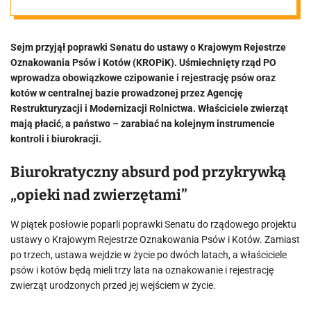
wstęp do
Sejm przyjął poprawki Senatu do ustawy o Krajowym Rejestrze
nowych
Oznakowania Psów i Kotów (KROPiK). Uśmiechnięty rząd PO
wprowadza obowiązkowe czipowanie i rejestrację psów oraz
podatków?
kotów w centralnej bazie prowadzonej przez Agencję
Restrukturyzacji i Modernizacji Rolnictwa. Właściciele zwierząt
mają płacić, a państwo – zarabiać na kolejnym instrumencie
Wszystko w
kontroli i biurokracji.
rękach
Biurokratyczny absurd pod przykrywką
„opieki nad zwierzętami”
prezydenta
W piątek posłowie poparli poprawki Senatu do rządowego projektu
ustawy o Krajowym Rejestrze Oznakowania Psów i Kotów. Zamiast
Nawrockiego
po trzech, ustawa wejdzie w życie po dwóch latach, a właściciele
psów i kotów będą mieli trzy lata na oznakowanie i rejestrację
zwierząt urodzonych przed jej wejściem w życie.