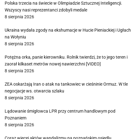
Polska trzecia na świecie w Olimpiadzie Sztucznej Inteligencji.
Wszyscy nasi reprezentanci zdobyli medale
8 sierpnia 2026
Ukraina wydała zgody na ekshumacje w Hucie Pieniackiej i Ugłach
na Wołyniu
8 sierpnia 2026
Potężna orka, panie kierowniku. Rolnik twierdzi, że to jego teren i
zaorał kilkaset metrów nowej nawierzchni [VIDEO]
8 sierpnia 2026
ZEA oskarżają Iran o atak na tankowiec w cieśninie Ormuz. W tle
negocjacje ws. otwarcia szlaku
8 sierpnia 2026
Lądowanie śmigłowca LPR przy centrum handlowym pod
Poznaniem
8 sierpnia 2026
Coraz więcej aktów wandalizmu na poznańskim osiedlu.