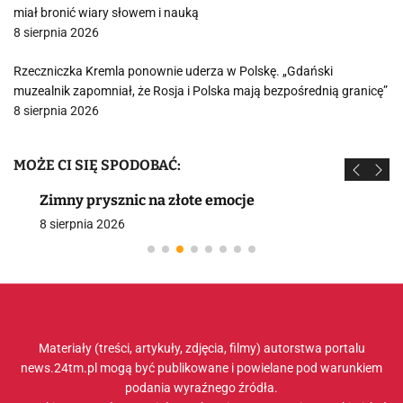
miał bronić wiary słowem i nauką
8 sierpnia 2026
Rzeczniczka Kremla ponownie uderza w Polskę. „Gdański
muzealnik zapomniał, że Rosja i Polska mają bezpośrednią granicę”
8 sierpnia 2026
MOŻE CI SIĘ SPODOBAĆ:
Zimny prysznic na złote emocje
8 sierpnia 2026
Materiały (treści, artykuły, zdjęcia, filmy) autorstwa portalu
news.24tm.pl mogą być publikowane i powielane pod warunkiem
podania wyraźnego źródła.