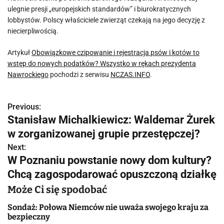
ulegnie presji „europejskich standardów” i biurokratycznych
lobbystów. Polscy właściciele zwierząt czekają na jego decyzję z
niecierpliwością.
Artykuł
Obowiązkowe czipowanie i rejestracja psów i kotów to
wstęp do nowych podatków? Wszystko w rękach prezydenta
Nawrockiego
pochodzi z serwisu
NCZAS.INFO
.
Previous:
N
Stanisław Michalkiewicz: Waldemar Żurek
a
w zorganizowanej grupie przestępczej?
w
Next:
W Poznaniu powstanie nowy dom kultury?
i
Chcą zagospodarować opuszczoną działkę
g
Może Ci się spodobać
a
Sondaż: Połowa Niemców nie uważa swojego kraju za
bezpieczny
c