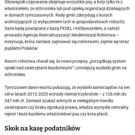
Obowiązek czipowania obejmuje wszystkie psy, a koty tylko te z
właścicielem, ze schroniska lub pod opieką organizacji działających
w domach tymczasowych. Rady gmin zdecydują o kotach
wolnożyjących (z wyłączeniem tych w gospodarstwach rolnych).
Dane będą powiązane z bazą PESEL i mObywatelem, a całość
prowadzi Agencja Restrukturyzacji i Modernizacji Rolnictwa –
instytucja, która zamiast zajmować się rolnictwem, zajmie się teraz
pupilami Polaków.
Resort rolnictwa chwali się, że nowe przepisy „porządkują system
opieki nad zwierzętami bezdomnymi” i zmniejszą wydatki gmin na
schroniska.
Tymczasem dane resortu pokazują, że wydatki samorządów na ten
cel w latach 2012-2023 wzrosły niemal trzykrotnie – z 126 mln do
347 mln zł. Zamiast szukać winnych w nielegalnym handlu
zwierzętami czy braku egzekucji prawa, władza wymyśla centralny
rejestr i każe każdemu właścicielowi psa czy kota płacić.
Skok na kasę podatników