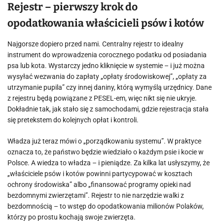
Rejestr – pierwszy krok do
opodatkowania właścicieli psów i kotów
Najgorsze dopiero przed nami. Centralny rejestr to idealny
instrument do wprowadzenia corocznego podatku od posiadania
psa lub kota. Wystarczy jedno kliknięcie w systemie – i już można
wysyłać wezwania do zapłaty „opłaty środowiskowej”, „opłaty za
utrzymanie pupila” czy innej daniny, którą wymyślą urzędnicy. Dane
z rejestru będą powiązane z PESEL-em, więc nikt się nie ukryje.
Dokładnie tak, jak stało się z samochodami, gdzie rejestracja stała
się pretekstem do kolejnych opłat i kontroli.
Władza już teraz mówi o „porządkowaniu systemu”. W praktyce
oznacza to, że państwo będzie wiedziało o każdym psie i kocie w
Polsce. A wiedza to władza – i pieniądze. Za kilka lat usłyszymy, że
„właściciele psów i kotów powinni partycypować w kosztach
ochrony środowiska” albo „finansować programy opieki nad
bezdomnymi zwierzętami”. Rejestr to nie narzędzie walki z
bezdomnością – to wstęp do opodatkowania milionów Polaków,
którzy po prostu kochają swoje zwierzęta.