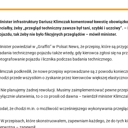
inister infrastruktury Dariusz Klimczak komentował kwestię obowiązko
hciałby, żeby „przegląd techniczny zawsze był tani, szybki i uczciwy”. 
ojazdu, tak żeby nie było fikcyjnych przeglądów – mówił minister.
inister powiedział w „Graffiti” w Polsat News, że przepisy, które są p
adania technicznego pojazdu także wtedy, gdy kierowca zgłosi się na pr
otografowanie pojazdu i licznika podczas badania technicznego.
limczak podkreślił, że nowe przepisy wprowadzane są z powodu konieczno
hodzi przede wszystkim o zyskanie przez kierowców większej elastyczn
 Nie planujemy żadnej rewolucji. Musimy zaimplementować pewne przepis
yłącznie ułatwienia, to o co prosili od dawna – twierdził minister Klimcza
odał, że chodzi m.in. o możliwość wcześniejszego wykonywania przegląd
 W przepisach, które skonstruowałem, zapewniam każdego, że do tych kil
ierwotną – zapewnił.