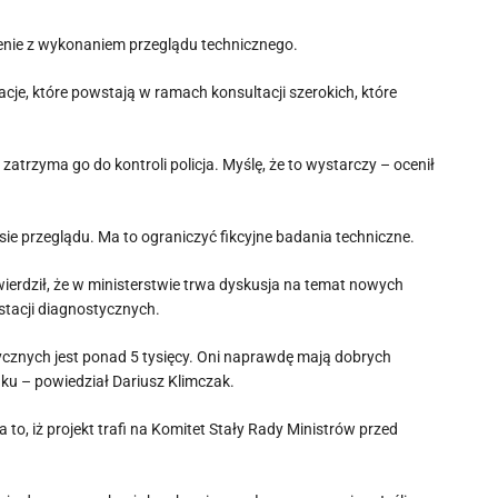
enie z wykonaniem przeglądu technicznego.
cje, które powstają w ramach konsultacji szerokich, które
 zatrzyma go do kontroli policja. Myślę, że to wystarczy – ocenił
ie przeglądu. Ma to ograniczyć fikcyjne badania techniczne.
rdził, że w ministerstwie trwa dyskusja na temat nowych
m stacji diagnostycznych.
tycznych jest ponad 5 tysięcy. Oni naprawdę mają dobrych
nku – powiedział Dariusz Klimczak.
a to, iż projekt trafi na Komitet Stały Rady Ministrów przed