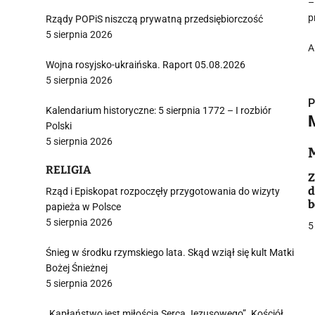
–
p
Rządy POPiS niszczą prywatną przedsiębiorczość
5 sierpnia 2026
A
Wojna rosyjsko-ukraińska. Raport 05.08.2026
5 sierpnia 2026
P
Kalendarium historyczne: 5 sierpnia 1772 – I rozbiór
Polski
5 sierpnia 2026
RELIGIA
i
Z
d
Rząd i Episkopat rozpoczęły przygotowania do wizyty
papieża w Polsce
5 sierpnia 2026
5
Śnieg w środku rzymskiego lata. Skąd wziął się kult Matki
Bożej Śnieżnej
j
5 sierpnia 2026
„Kapłaństwo jest miłością Serca Jezusowego”. Kościół