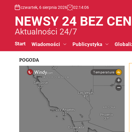
S
czwartek, 6 sierpnia 2026
02
:
14
:
07
k
i
NEWSY 24 BEZ CE
p
t
Aktualności 24/7
o
c
Start
Wiadomości
Publicystyka
Globali
o
n
POGODA
t
e
n
t