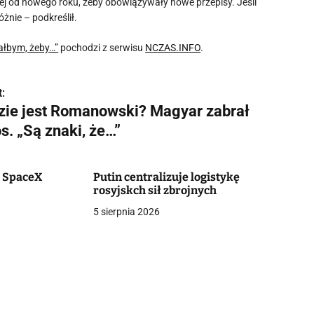
niej od nowego roku, żeby obowiązywały nowe przepisy. Jeśli
żnie – podkreślił.
ałbym, żeby…”
pochodzi z serwisu
NCZAS.INFO
.
:
zie jest Romanowski? Magyar zabrał
s. „Są znaki, że…”
c SpaceX
Putin centralizuje logistykę
rosyjskch sił zbrojnych
5 sierpnia 2026