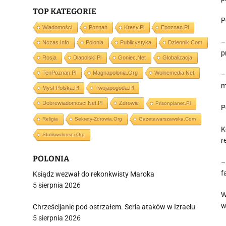
TOP KATEGORIE
P
Wiadomości
Poznań
Kresy.pl
Epoznan.pl
–
Nczas.info
Polonia
Publicystyka
Dziennik.com
p
Rosja
Dlapolski.pl
Goniec.net
Globalizacja
TenPoznan.pl
Magnapolonia.org
Wolnemedia.net
–
m
Mysl-Polska.pl
Twojapogoda.pl
Dobrewiadomosci.net.pl
Zdrowie
Prisonplanet.pl
P
Religia
Sekrety-Zdrowia.org
Gazetawarszawska.com
K
Stolikwolnosci.org
r
POLONIA
–
f
Ksiądz wezwał do rekonkwisty Maroka
5 sierpnia 2026
W
w
Chrześcijanie pod ostrzałem. Seria ataków w Izraelu
5 sierpnia 2026