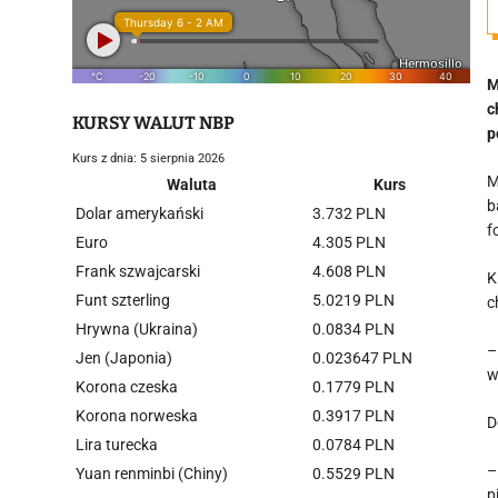
M
c
KURSY WALUT NBP
p
Kurs z dnia: 5 sierpnia 2026
M
Waluta
Kurs
b
Dolar amerykański
3.732 PLN
f
Euro
4.305 PLN
Frank szwajcarski
4.608 PLN
K
Funt szterling
5.0219 PLN
c
Hrywna (Ukraina)
0.0834 PLN
–
Jen (Japonia)
0.023647 PLN
w
Korona czeska
0.1779 PLN
Korona norweska
0.3917 PLN
D
Lira turecka
0.0784 PLN
–
Yuan renminbi (Chiny)
0.5529 PLN
p