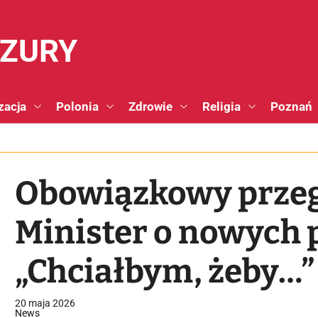
NZURY
zacja
Polonia
Zdrowie
Religia
Poznań
Obowiązkowy przeg
Minister o nowych 
„Chciałbym, żeby…”
20 maja 2026
News