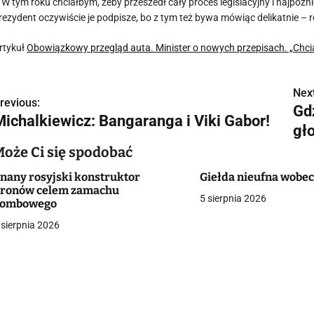
 W tym roku chciałbym, żeby przeszedł cały proces legislacyjny i najpóź
rezydent oczywiście je podpisze, bo z tym też bywa mówiąc delikatnie – ró
rtykuł
Obowiązkowy przegląd auta. Minister o nowych przepisach. „Chci
Next
N
revious:
Gd
Michalkiewicz: Bangaranga i Viki Gabor!
a
gło
w
Może Ci się spodobać
nany rosyjski konstruktor
Giełda nieufna wobe
ronów celem zamachu
5 sierpnia 2026
g
bombowego
 sierpnia 2026
a
c
a