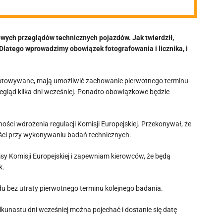
wych przeglądów technicznych pojazdów. Jak twierdził,
– Dlatego wprowadzimy obowiązek fotografowania i licznika, i
rzygotowywane, mają umożliwić zachowanie pierwotnego terminu
zegląd kilka dni wcześniej. Ponadto obowiązkowe będzie
ści wdrożenia regulacji Komisji Europejskiej. Przekonywał, że
ości przy wykonywaniu badań technicznych.
y Komisji Europejskiej i zapewniam kierowców, że będą
k.
u bez utraty pierwotnego terminu kolejnego badania.
kunastu dni wcześniej można pojechać i dostanie się datę