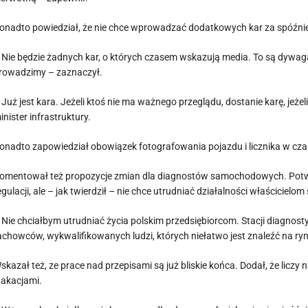
onadto powiedział, że nie chce wprowadzać dodatkowych kar za spóźni
 Nie będzie żadnych kar, o których czasem wskazują media. To są dywaga
rowadzimy – zaznaczył.
 Już jest kara. Jeżeli ktoś nie ma ważnego przeglądu, dostanie karę, jeżeli
inister infrastruktury.
onadto zapowiedział obowiązek fotografowania pojazdu i licznika w czas
omentował też propozycje zmian dla diagnostów samochodowych. Potwie
egulacji, ale – jak twierdził – nie chce utrudniać działalności właścicielo
 Nie chciałbym utrudniać życia polskim przedsiębiorcom. Stacji diagnos
achowców, wykwalifikowanych ludzi, których niełatwo jest znaleźć na ry
skazał też, ze prace nad przepisami są już bliskie końca. Dodał, że liczy n
akacjami.