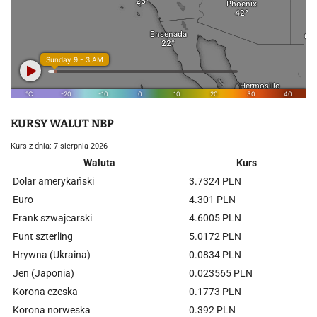
KURSY WALUT NBP
Kurs z dnia: 7 sierpnia 2026
Waluta
Kurs
Dolar amerykański
3.7324 PLN
Euro
4.301 PLN
Frank szwajcarski
4.6005 PLN
Funt szterling
5.0172 PLN
Hrywna (Ukraina)
0.0834 PLN
Jen (Japonia)
0.023565 PLN
Korona czeska
0.1773 PLN
Korona norweska
0.392 PLN