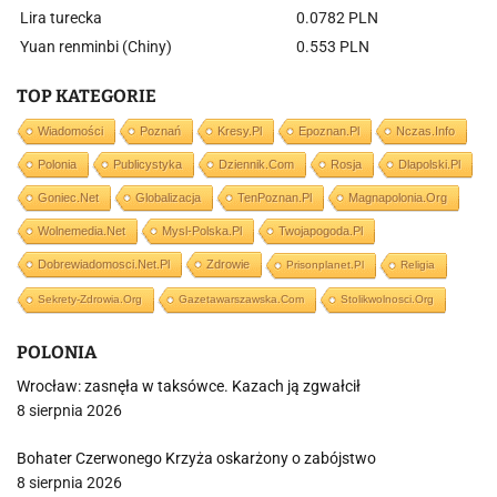
Lira turecka
0.0782 PLN
Yuan renminbi (Chiny)
0.553 PLN
TOP KATEGORIE
Wiadomości
Poznań
Kresy.pl
Epoznan.pl
Nczas.info
Polonia
Publicystyka
Dziennik.com
Rosja
Dlapolski.pl
Goniec.net
Globalizacja
TenPoznan.pl
Magnapolonia.org
Wolnemedia.net
Mysl-Polska.pl
Twojapogoda.pl
Dobrewiadomosci.net.pl
Zdrowie
Prisonplanet.pl
Religia
Sekrety-Zdrowia.org
Gazetawarszawska.com
Stolikwolnosci.org
POLONIA
Wrocław: zasnęła w taksówce. Kazach ją zgwałcił
8 sierpnia 2026
Bohater Czerwonego Krzyża oskarżony o zabójstwo
8 sierpnia 2026