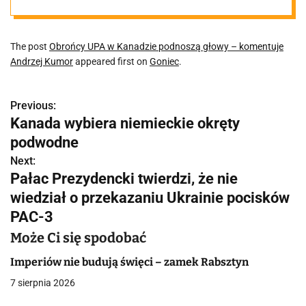
komentuje
The post
Obrońcy UPA w Kanadzie podnoszą głowy – komentuje
Andrzej Kumor
Andrzej Kumor
appeared first on
Goniec
.
Previous:
N
Kanada wybiera niemieckie okręty
a
podwodne
w
Next:
Pałac Prezydencki twierdzi, że nie
i
wiedział o przekazaniu Ukrainie pocisków
g
PAC-3
a
Może Ci się spodobać
c
Imperiów nie budują święci – zamek Rabsztyn
7 sierpnia 2026
j