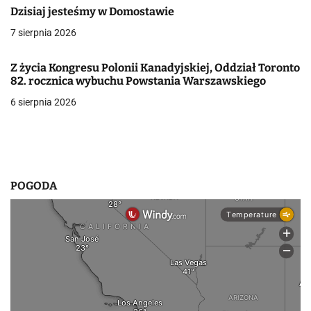
a
Dzisiaj jesteśmy w Domostawie
7 sierpnia 2026
w
p
Z życia Kongresu Polonii Kanadyjskiej, Oddział Toronto
82. rocznica wybuchu Powstania Warszawskiego
i
6 sierpnia 2026
s
u
POGODA