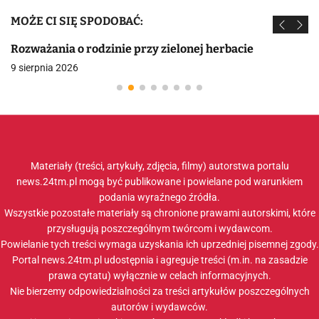
MOŻE CI SIĘ SPODOBAĆ:
Rozważania o rodzinie przy zielonej herbacie
9 sierpnia 2026
Materiały (treści, artykuły, zdjęcia, filmy) autorstwa portalu
news.24tm.pl mogą być publikowane i powielane pod warunkiem
podania wyraźnego źródła.
Wszystkie pozostałe materiały są chronione prawami autorskimi, które
przysługują poszczególnym twórcom i wydawcom.
Powielanie tych treści wymaga uzyskania ich uprzedniej pisemnej zgody.
Portal news.24tm.pl udostępnia i agreguje treści (m.in. na zasadzie
prawa cytatu) wyłącznie w celach informacyjnych.
Nie bierzemy odpowiedzialności za treści artykułów poszczególnych
autorów i wydawców.