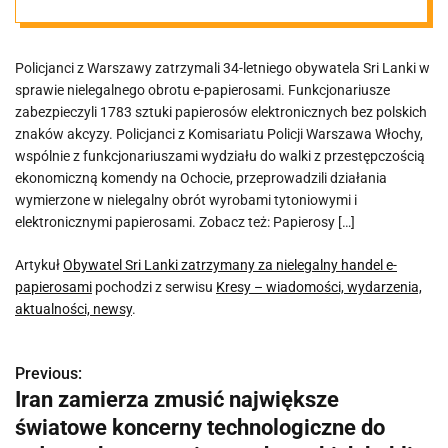
handel e-
Policjanci z Warszawy zatrzymali 34-letniego obywatela Sri Lanki w
papierosami
sprawie nielegalnego obrotu e-papierosami. Funkcjonariusze
zabezpieczyli 1783 sztuki papierosów elektronicznych bez polskich
znaków akcyzy. Policjanci z Komisariatu Policji Warszawa Włochy,
wspólnie z funkcjonariuszami wydziału do walki z przestępczością
ekonomiczną komendy na Ochocie, przeprowadzili działania
wymierzone w nielegalny obrót wyrobami tytoniowymi i
elektronicznymi papierosami. Zobacz też: Papierosy […]
Artykuł
Obywatel Sri Lanki zatrzymany za nielegalny handel e-
papierosami
pochodzi z serwisu
Kresy – wiadomości, wydarzenia,
aktualności, newsy
.
Previous:
N
Iran zamierza zmusić największe
a
światowe koncerny technologiczne do