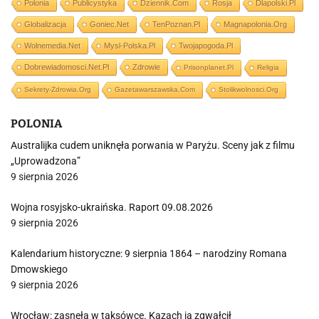
Polonia
Publicystyka
Dziennik.com
Rosja
Dlapolski.pl
Globalizacja
Goniec.net
TenPoznan.pl
Magnapolonia.org
Wolnemedia.net
Mysl-Polska.pl
Twojapogoda.pl
Dobrewiadomosci.net.pl
Zdrowie
Prisonplanet.pl
Religia
Sekrety-Zdrowia.org
Gazetawarszawska.com
Stolikwolnosci.org
POLONIA
Australijka cudem uniknęła porwania w Paryżu. Sceny jak z filmu
„Uprowadzona”
9 sierpnia 2026
Wojna rosyjsko-ukraińska. Raport 09.08.2026
9 sierpnia 2026
Kalendarium historyczne: 9 sierpnia 1864 – narodziny Romana
Dmowskiego
9 sierpnia 2026
Wrocław: zasnęła w taksówce. Kazach ją zgwałcił