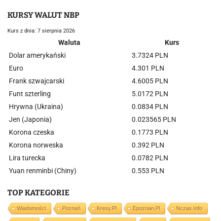
KURSY WALUT NBP
Kurs z dnia: 7 sierpnia 2026
Waluta
Kurs
Dolar amerykański
3.7324 PLN
Euro
4.301 PLN
Frank szwajcarski
4.6005 PLN
Funt szterling
5.0172 PLN
Hrywna (Ukraina)
0.0834 PLN
Jen (Japonia)
0.023565 PLN
Korona czeska
0.1773 PLN
Korona norweska
0.392 PLN
Lira turecka
0.0782 PLN
Yuan renminbi (Chiny)
0.553 PLN
TOP KATEGORIE
Wiadomości
Poznań
Kresy.pl
Epoznan.pl
Nczas.info