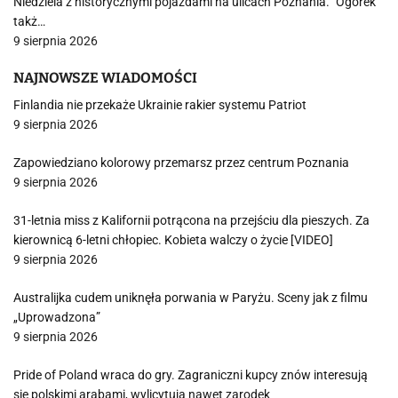
Niedziela z historycznymi pojazdami na ulicach Poznania. "Ogórek"
takż…
9 sierpnia 2026
NAJNOWSZE WIADOMOŚCI
Finlandia nie przekaże Ukrainie rakier systemu Patriot
9 sierpnia 2026
Zapowiedziano kolorowy przemarsz przez centrum Poznania
9 sierpnia 2026
31-letnia miss z Kalifornii potrącona na przejściu dla pieszych. Za
kierownicą 6-letni chłopiec. Kobieta walczy o życie [VIDEO]
9 sierpnia 2026
Australijka cudem uniknęła porwania w Paryżu. Sceny jak z filmu
„Uprowadzona”
9 sierpnia 2026
Pride of Poland wraca do gry. Zagraniczni kupcy znów interesują
się polskimi arabami, wylicytują nawet zarodek