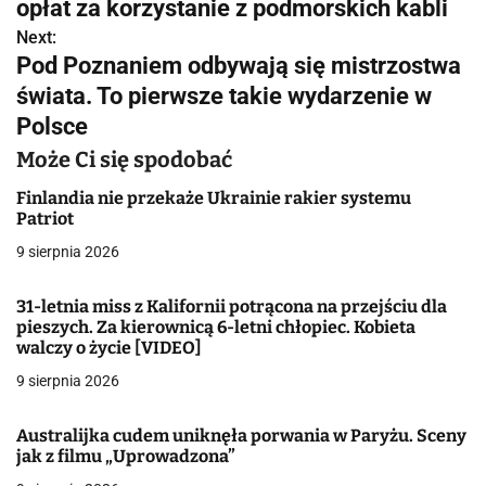
w
opłat za korzystanie z podmorskich kabli
Next:
i
Pod Poznaniem odbywają się mistrzostwa
g
świata. To pierwsze takie wydarzenie w
Polsce
a
Może Ci się spodobać
c
Finlandia nie przekaże Ukrainie rakier systemu
j
Patriot
a
9 sierpnia 2026
w
31-letnia miss z Kalifornii potrącona na przejściu dla
pieszych. Za kierownicą 6-letni chłopiec. Kobieta
p
walczy o życie [VIDEO]
i
9 sierpnia 2026
s
Australijka cudem uniknęła porwania w Paryżu. Sceny
u
jak z filmu „Uprowadzona”