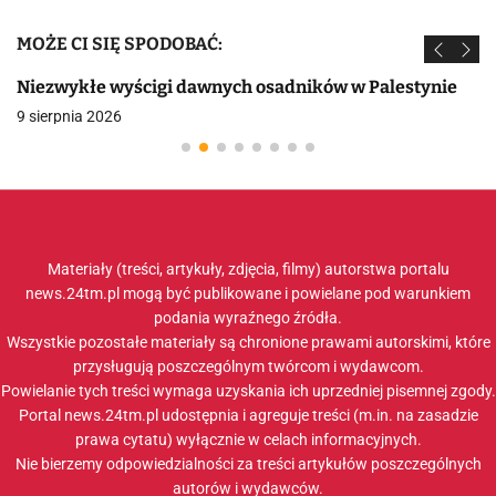
MOŻE CI SIĘ SPODOBAĆ:
Niezwykłe wyścigi dawnych osadników w Palestynie
9 sierpnia 2026
Materiały (treści, artykuły, zdjęcia, filmy) autorstwa portalu
news.24tm.pl mogą być publikowane i powielane pod warunkiem
podania wyraźnego źródła.
Wszystkie pozostałe materiały są chronione prawami autorskimi, które
przysługują poszczególnym twórcom i wydawcom.
Powielanie tych treści wymaga uzyskania ich uprzedniej pisemnej zgody.
Portal news.24tm.pl udostępnia i agreguje treści (m.in. na zasadzie
prawa cytatu) wyłącznie w celach informacyjnych.
Nie bierzemy odpowiedzialności za treści artykułów poszczególnych
autorów i wydawców.