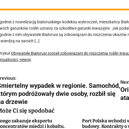
godnie z nowelizacją białoruskiego kodeksu wykroczeń, mieszkańcy Biał
wóch gatunków roślin uznany za szkodliwe gatunki inwazyjne. Jak podał
godnie z nim obywatele Białorusi są zobowiązani do niszczenia okazów r
twierdzą na swoich […]
rtykuł
Obywatele Białorusi zostali zobowiązani do niszczenia roślin inw
ktualności, newsy
.
revious:
N
Next
Śmiertelny wypadek w regionie. Samochód,
Or
a
którym podróżowały dwie osoby, rozbił się
ata
w
na drzewie
Może Ci się spodobać
ongo zakazuje eksportu
Port Polska wchodzi 
g
oncentratów miedzi i kobaltu.
budowy. Kontrakty o 