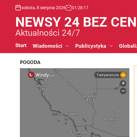
S
sobota, 8 sierpnia 2026
01
:
28
:
18
k
i
NEWSY 24 BEZ CE
p
t
Aktualności 24/7
o
c
Start
Wiadomości
Publicystyka
Globali
o
n
POGODA
t
e
n
t