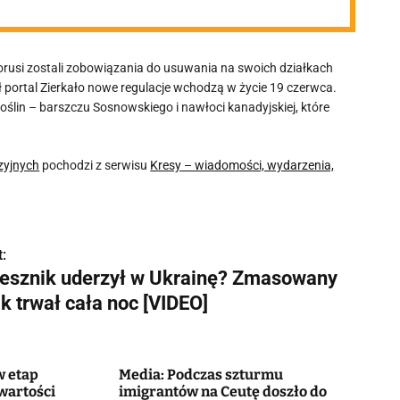
orusi zostali zobowiązania do usuwania na swoich działkach
 portal Zierkało nowe regulacje wchodzą w życie 19 czerwca.
oślin – barszczu Sosnowskiego i nawłoci kanadyjskiej, które
azyjnych
pochodzi z serwisu
Kresy – wiadomości, wydarzenia,
:
iesznik uderzył w Ukrainę? Zmasowany
k trwał cała noc [VIDEO]
w etap
Media: Podczas szturmu
wartości
imigrantów na Ceutę doszło do