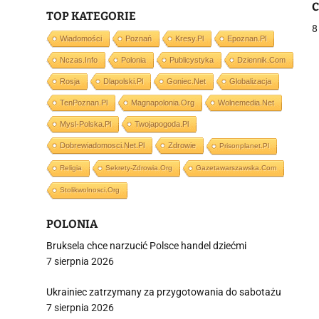
C
TOP KATEGORIE
w
8
Wiadomości
Poznań
Kresy.pl
Epoznan.pl
Nczas.info
Polonia
Publicystyka
Dziennik.com
j
Rosja
Dlapolski.pl
Goniec.net
Globalizacja
TenPoznan.pl
Magnapolonia.org
Wolnemedia.net
Mysl-Polska.pl
Twojapogoda.pl
Dobrewiadomosci.net.pl
Zdrowie
Prisonplanet.pl
Religia
Sekrety-Zdrowia.org
Gazetawarszawska.com
i
Stolikwolnosci.org
POLONIA
Bruksela chce narzucić Polsce handel dziećmi
7 sierpnia 2026
Ukrainiec zatrzymany za przygotowania do sabotażu
7 sierpnia 2026