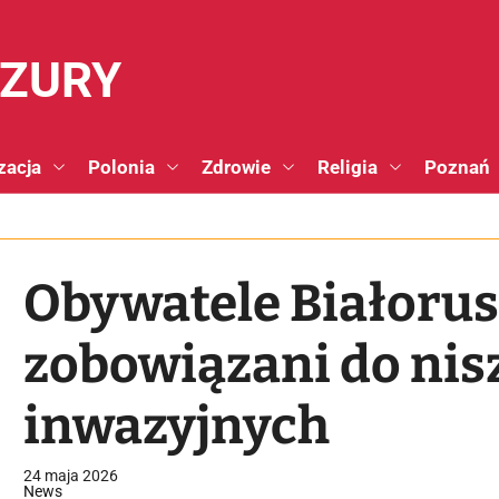
NZURY
zacja
Polonia
Zdrowie
Religia
Poznań
Obywatele Białorusi
zobowiązani do nis
inwazyjnych
24 maja 2026
News