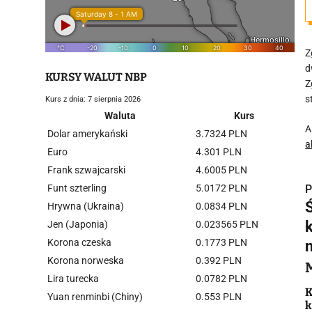
Z
d
KURSY WALUT NBP
Z
s
Kurs z dnia: 7 sierpnia 2026
Waluta
Kurs
A
Dolar amerykański
3.7324 PLN
a
Euro
4.301 PLN
Frank szwajcarski
4.6005 PLN
Funt szterling
5.0172 PLN
P
Hrywna (Ukraina)
0.0834 PLN
Jen (Japonia)
0.023565 PLN
Korona czeska
0.1773 PLN
Korona norweska
0.392 PLN
i
Lira turecka
0.0782 PLN
K
Yuan renminbi (Chiny)
0.553 PLN
k