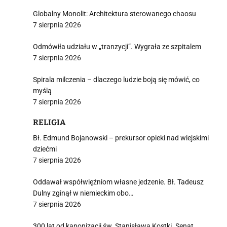
Globalny Monolit: Architektura sterowanego chaosu
7 sierpnia 2026
Odmówiła udziału w „tranzycji”. Wygrała ze szpitalem
7 sierpnia 2026
Spirala milczenia – dlaczego ludzie boją się mówić, co
myślą
7 sierpnia 2026
RELIGIA
Bł. Edmund Bojanowski – prekursor opieki nad wiejskimi
dziećmi
7 sierpnia 2026
Oddawał współwięźniom własne jedzenie. Bł. Tadeusz
Dulny zginął w niemieckim obo…
7 sierpnia 2026
300 lat od kanonizacji św. Stanisława Kostki. Senat