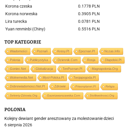
Korona czeska
0.1778 PLN
Korona norweska
0.3905 PLN
Lira turecka
0.0781 PLN
Yuan renminbi (Chiny)
0.5516 PLN
TOP KATEGORIE
Wiadomości
Poznań
Kresy.pl
Epoznan.pl
Nczas.info
Polonia
Publicystyka
Dziennik.com
Rosja
Dlapolski.pl
Goniec.net
Globalizacja
TenPoznan.pl
Magnapolonia.org
Wolnemedia.net
Mysl-Polska.pl
Twojapogoda.pl
Dobrewiadomosci.net.pl
Zdrowie
Prisonplanet.pl
Religia
Sekrety-Zdrowia.org
Gazetawarszawska.com
Stolikwolnosci.org
POLONIA
Kolejny dewiant gender aresztowany za molestowanie dzieci
6 sierpnia 2026