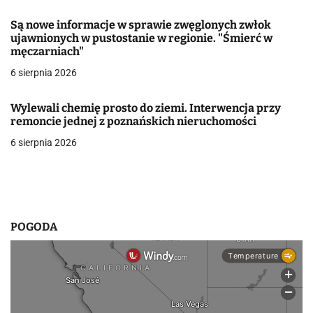
a
Są nowe informacje w sprawie zwęglonych zwłok
w
ujawnionych w pustostanie w regionie. "Śmierć w
męczarniach"
p
6 sierpnia 2026
i
Wylewali chemię prosto do ziemi. Interwencja przy
s
remoncie jednej z poznańskich nieruchomości
u
6 sierpnia 2026
POGODA