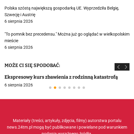
Polska szóstą największą gospodarką UE. Wyprzedziła Belgię,
Szwecję i Austrię
6 sierpnia 2026
"To pomnik bez precedensu." Można już go oglądać w wielkopolskim
mieście
6 sierpnia 2026
MOŻE CI SIĘ SPODOBAĆ:
Ekspresowy kurs zbawienia z rodzinną katastrofą
6 sierpnia 2026
Materiały (treści, artykuły, zdjęcia, filmy) autorstwa portalu
news.24tm.pl mogą być publikowane i powielane pod warunkiem
podania wyraźnego źródła.