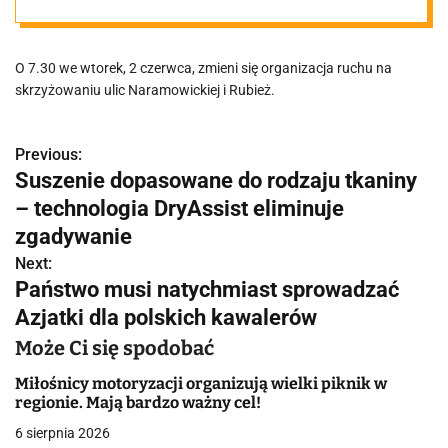
odcinek ulicy
O 7.30 we wtorek, 2 czerwca, zmieni się organizacja ruchu na
skrzyżowaniu ulic Naramowickiej i Rubież.
Previous:
N
Suszenie dopasowane do rodzaju tkaniny
a
– technologia DryAssist eliminuje
w
zgadywanie
Next:
i
Państwo musi natychmiast sprowadzać
g
Azjatki dla polskich kawalerów
a
Może Ci się spodobać
c
Miłośnicy motoryzacji organizują wielki piknik w
regionie. Mają bardzo ważny cel!
j
6 sierpnia 2026