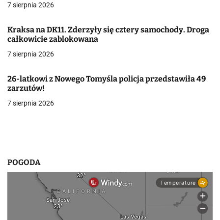
7 sierpnia 2026
w
Kraksa na DK11. Zderzyły się cztery samochody. Droga
p
całkowicie zablokowana
i
7 sierpnia 2026
s
26-latkowi z Nowego Tomyśla policja przedstawiła 49
u
zarzutów!
7 sierpnia 2026
POGODA