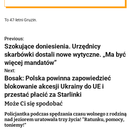
pieniędzy z
To 47-letni Gruzin.
bankomatu
Previous:
N
Szokujące doniesienia. Urzędnicy
a
skarbówki dostali nowe wytyczne. „Ma być
w
więcej mandatów”
Next:
i
Bosak: Polska powinna zapowiedzieć
g
blokowanie akcesji Ukrainy do UE i
przestać płacić za Starlinki
a
Może Ci się spodobać
c
Policjantka podczas spędzania czasu wolnego z rodziną
j
nad jeziorem uratowała trzy życia! "Ratunku, pomocy,
toniemy!"
a