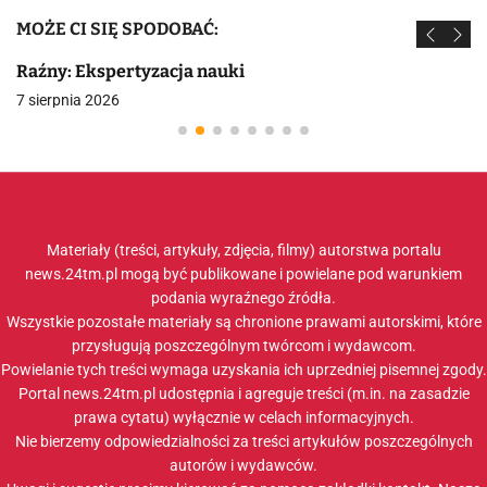
MOŻE CI SIĘ SPODOBAĆ:
Raźny: Ekspertyzacja nauki
7 sierpnia 2026
Materiały (treści, artykuły, zdjęcia, filmy) autorstwa portalu
news.24tm.pl mogą być publikowane i powielane pod warunkiem
podania wyraźnego źródła.
Wszystkie pozostałe materiały są chronione prawami autorskimi, które
przysługują poszczególnym twórcom i wydawcom.
Powielanie tych treści wymaga uzyskania ich uprzedniej pisemnej zgody.
Portal news.24tm.pl udostępnia i agreguje treści (m.in. na zasadzie
prawa cytatu) wyłącznie w celach informacyjnych.
Nie bierzemy odpowiedzialności za treści artykułów poszczególnych
autorów i wydawców.