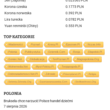
Jen (Japonia)
0.023565 PLN
Korona czeska
0.1773 PLN
Korona norweska
0.392 PLN
Lira turecka
0.0782 PLN
Yuan renminbi (Chiny)
0.553 PLN
TOP KATEGORIE
Wiadomości
Poznań
Kresy.pl
Epoznan.pl
Nczas.info
Polonia
Publicystyka
Dziennik.com
Rosja
Dlapolski.pl
Goniec.net
Globalizacja
TenPoznan.pl
Magnapolonia.org
Wolnemedia.net
Mysl-Polska.pl
Twojapogoda.pl
Dobrewiadomosci.net.pl
Zdrowie
Prisonplanet.pl
Religia
Sekrety-Zdrowia.org
Gazetawarszawska.com
Stolikwolnosci.org
POLONIA
Bruksela chce narzucić Polsce handel dziećmi
7 sierpnia 2026