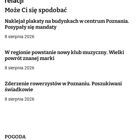
relacji
a
Może Ci się spodobać
c
Naklejał plakaty na budynkach w centrum Poznania.
Posypały się mandaty
j
8 sierpnia 2026
a
W regionie powstanie nowy klub muzyczny. Wielki
w
powrót znanej marki
8 sierpnia 2026
p
i
Zderzenie rowerzystów w Poznaniu. Poszukiwani
świadkowie
s
8 sierpnia 2026
u
POGODA