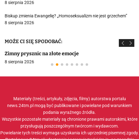
8 sierpnia 2026
Biskup zmienia Ewangelię? „Homoseksualizm nie jest grzechem”
8 sierpnia 2026
MOŻE CI SIĘ SPODOBAĆ:
Zimny prysznic na złote emocje
8 sierpnia 2026
Materiały (treści, artykuły, zdjęcia, filmy) autorstwa portalu
news.24tm.pl mogą być publikowane i powielane pod warunkiem
podania wyraźnego źródła.
Wszystkie pozostałe materiały są chronione prawami autorskimi, które
przysługują poszczególnym twórcom i wydawcom.
Powielanie tych treści wymaga uzyskania ich uprzedniej pisemnej zgody.