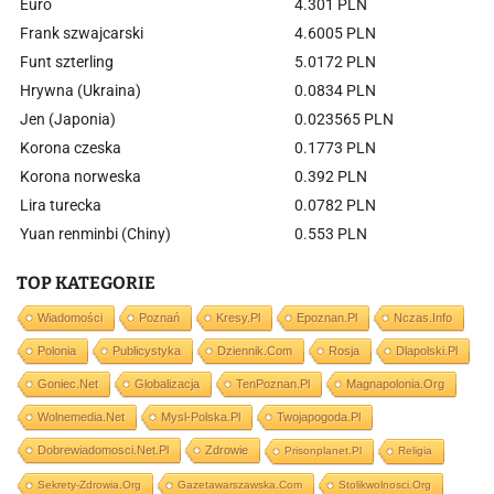
Euro
4.301 PLN
Frank szwajcarski
4.6005 PLN
Funt szterling
5.0172 PLN
Hrywna (Ukraina)
0.0834 PLN
Jen (Japonia)
0.023565 PLN
Korona czeska
0.1773 PLN
Korona norweska
0.392 PLN
Lira turecka
0.0782 PLN
Yuan renminbi (Chiny)
0.553 PLN
TOP KATEGORIE
Wiadomości
Poznań
Kresy.pl
Epoznan.pl
Nczas.info
Polonia
Publicystyka
Dziennik.com
Rosja
Dlapolski.pl
Goniec.net
Globalizacja
TenPoznan.pl
Magnapolonia.org
Wolnemedia.net
Mysl-Polska.pl
Twojapogoda.pl
Dobrewiadomosci.net.pl
Zdrowie
Prisonplanet.pl
Religia
Sekrety-Zdrowia.org
Gazetawarszawska.com
Stolikwolnosci.org