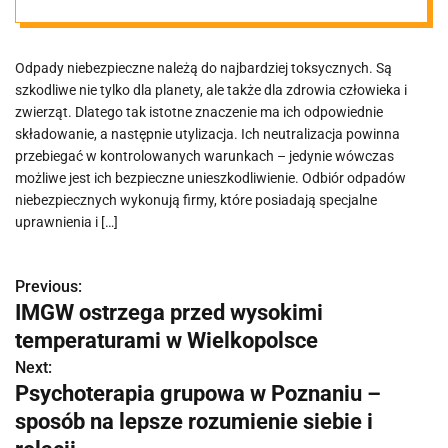
zutylizować?
Odpady niebezpieczne należą do najbardziej toksycznych. Są
szkodliwe nie tylko dla planety, ale także dla zdrowia człowieka i
zwierząt. Dlatego tak istotne znaczenie ma ich odpowiednie
składowanie, a następnie utylizacja. Ich neutralizacja powinna
przebiegać w kontrolowanych warunkach – jedynie wówczas
możliwe jest ich bezpieczne unieszkodliwienie. Odbiór odpadów
niebezpiecznych wykonują firmy, które posiadają specjalne
uprawnienia i […]
Previous:
N
IMGW ostrzega przed wysokimi
a
temperaturami w Wielkopolsce
w
Next:
Psychoterapia grupowa w Poznaniu –
i
sposób na lepsze rozumienie siebie i
g