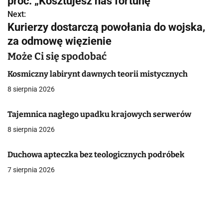
w
proc. „Kosztujesz nas fortunę”
Next:
i
Kurierzy dostarczą powołania do wojska,
g
za odmowę więzienie
a
Może Ci się spodobać
c
Kosmiczny labirynt dawnych teorii mistycznych
8 sierpnia 2026
j
a
Tajemnica nagłego upadku krajowych serwerów
8 sierpnia 2026
w
p
Duchowa apteczka bez teologicznych podróbek
i
7 sierpnia 2026
s
u