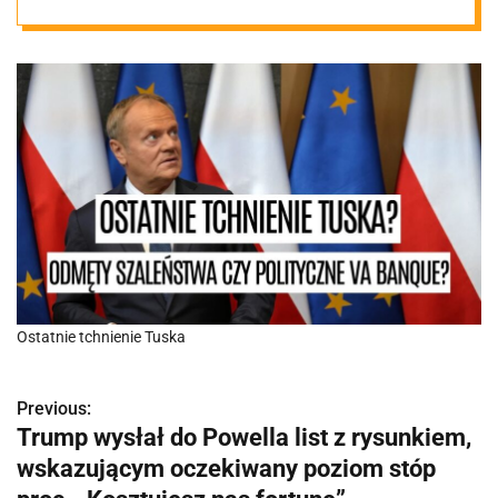
Ostatnie tchnienie Tuska
Previous:
N
Trump wysłał do Powella list z rysunkiem,
a
wskazującym oczekiwany poziom stóp