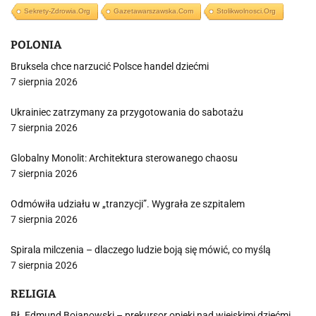
Sekrety-Zdrowia.org
Gazetawarszawska.com
Stolikwolnosci.org
POLONIA
Bruksela chce narzucić Polsce handel dziećmi
7 sierpnia 2026
Ukrainiec zatrzymany za przygotowania do sabotażu
7 sierpnia 2026
Globalny Monolit: Architektura sterowanego chaosu
7 sierpnia 2026
Odmówiła udziału w „tranzycji”. Wygrała ze szpitalem
7 sierpnia 2026
Spirala milczenia – dlaczego ludzie boją się mówić, co myślą
7 sierpnia 2026
RELIGIA
Bł. Edmund Bojanowski – prekursor opieki nad wiejskimi dziećmi