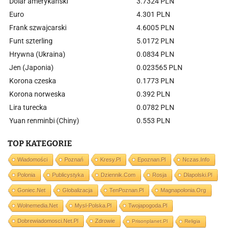
Dolar amerykański
3.7324 PLN
Euro
4.301 PLN
Frank szwajcarski
4.6005 PLN
Funt szterling
5.0172 PLN
Hrywna (Ukraina)
0.0834 PLN
Jen (Japonia)
0.023565 PLN
Korona czeska
0.1773 PLN
Korona norweska
0.392 PLN
Lira turecka
0.0782 PLN
Yuan renminbi (Chiny)
0.553 PLN
TOP KATEGORIE
Wiadomości
Poznań
Kresy.pl
Epoznan.pl
Nczas.info
Polonia
Publicystyka
Dziennik.com
Rosja
Dlapolski.pl
Goniec.net
Globalizacja
TenPoznan.pl
Magnapolonia.org
Wolnemedia.net
Mysl-Polska.pl
Twojapogoda.pl
Dobrewiadomosci.net.pl
Zdrowie
Prisonplanet.pl
Religia