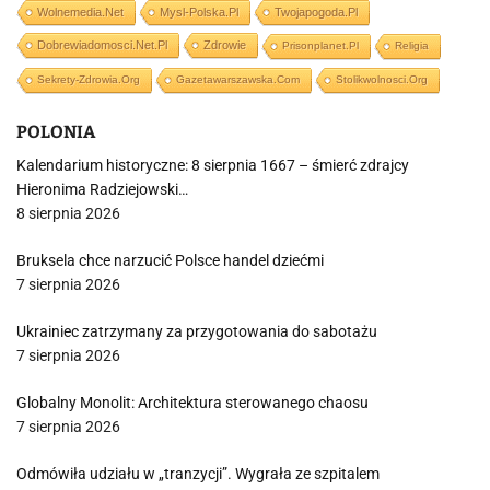
Wolnemedia.net
Mysl-Polska.pl
Twojapogoda.pl
Dobrewiadomosci.net.pl
Zdrowie
Prisonplanet.pl
Religia
Sekrety-Zdrowia.org
Gazetawarszawska.com
Stolikwolnosci.org
POLONIA
Kalendarium historyczne: 8 sierpnia 1667 – śmierć zdrajcy
Hieronima Radziejowski…
8 sierpnia 2026
Bruksela chce narzucić Polsce handel dziećmi
7 sierpnia 2026
Ukrainiec zatrzymany za przygotowania do sabotażu
7 sierpnia 2026
Globalny Monolit: Architektura sterowanego chaosu
7 sierpnia 2026
Odmówiła udziału w „tranzycji”. Wygrała ze szpitalem