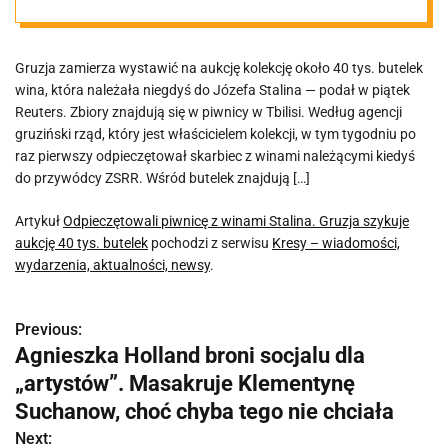
aukcję 40 tys.
Gruzja zamierza wystawić na aukcję kolekcję około 40 tys. butelek
butelek
wina, która należała niegdyś do Józefa Stalina — podał w piątek
Reuters. Zbiory znajdują się w piwnicy w Tbilisi. Według agencji
gruziński rząd, który jest właścicielem kolekcji, w tym tygodniu po
raz pierwszy odpieczętował skarbiec z winami należącymi kiedyś
do przywódcy ZSRR. Wśród butelek znajdują […]
Artykuł
Odpieczętowali piwnicę z winami Stalina. Gruzja szykuje
aukcję 40 tys. butelek
pochodzi z serwisu
Kresy – wiadomości,
wydarzenia, aktualności, newsy
.
Previous:
N
Agnieszka Holland broni socjalu dla
a
„artystów”. Masakruje Klementynę
w
Suchanow, choć chyba tego nie chciała
Next: