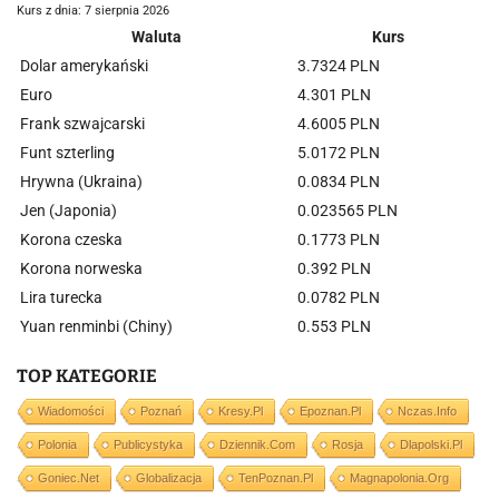
Kurs z dnia: 7 sierpnia 2026
Waluta
Kurs
Dolar amerykański
3.7324 PLN
Euro
4.301 PLN
Frank szwajcarski
4.6005 PLN
Funt szterling
5.0172 PLN
Hrywna (Ukraina)
0.0834 PLN
Jen (Japonia)
0.023565 PLN
Korona czeska
0.1773 PLN
Korona norweska
0.392 PLN
Lira turecka
0.0782 PLN
Yuan renminbi (Chiny)
0.553 PLN
TOP KATEGORIE
Wiadomości
Poznań
Kresy.pl
Epoznan.pl
Nczas.info
Polonia
Publicystyka
Dziennik.com
Rosja
Dlapolski.pl
Goniec.net
Globalizacja
TenPoznan.pl
Magnapolonia.org