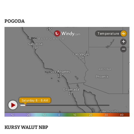
POGODA
KURSY WALUT NBP