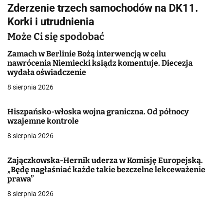
i
Zderzenie trzech samochodów na DK11.
g
Korki i utrudnienia
a
Może Ci się spodobać
c
Zamach w Berlinie Bożą interwencją w celu
nawrócenia Niemiecki ksiądz komentuje. Diecezja
j
wydała oświadczenie
8 sierpnia 2026
a
w
Hiszpańsko-włoska wojna graniczna. Od północy
wzajemne kontrole
p
8 sierpnia 2026
i
Zajączkowska-Hernik uderza w Komisję Europejską.
s
„Będę nagłaśniać każde takie bezczelne lekceważenie
prawa”
u
8 sierpnia 2026