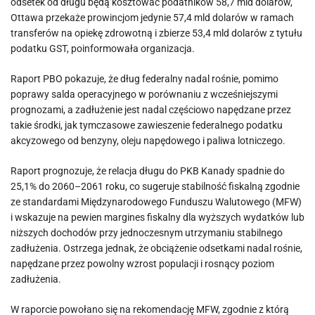
odsetek od długu będą kosztować podatników 58,7 mld dolarów,
Ottawa przekaże prowincjom jedynie 57,4 mld dolarów w ramach
transferów na opiekę zdrowotną i zbierze 53,4 mld dolarów z tytułu
podatku GST, poinformowała organizacja.
Raport PBO pokazuje, że dług federalny nadal rośnie, pomimo
poprawy salda operacyjnego w porównaniu z wcześniejszymi
prognozami, a zadłużenie jest nadal częściowo napędzane przez
takie środki, jak tymczasowe zawieszenie federalnego podatku
akcyzowego od benzyny, oleju napędowego i paliwa lotniczego.
Raport prognozuje, że relacja długu do PKB Kanady spadnie do
25,1% do 2060–2061 roku, co sugeruje stabilność fiskalną zgodnie
ze standardami Międzynarodowego Funduszu Walutowego (MFW)
i wskazuje na pewien margines fiskalny dla wyższych wydatków lub
niższych dochodów przy jednoczesnym utrzymaniu stabilnego
zadłużenia. Ostrzega jednak, że obciążenie odsetkami nadal rośnie,
napędzane przez powolny wzrost populacji i rosnący poziom
zadłużenia.
W raporcie powołano się na rekomendację MFW, zgodnie z którą