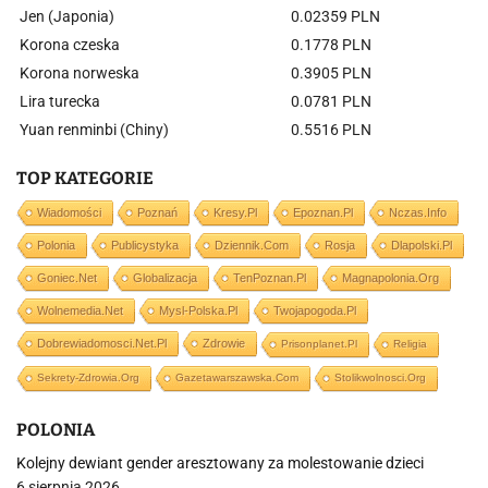
Jen (Japonia)
0.02359 PLN
Korona czeska
0.1778 PLN
Korona norweska
0.3905 PLN
Lira turecka
0.0781 PLN
Yuan renminbi (Chiny)
0.5516 PLN
TOP KATEGORIE
Wiadomości
Poznań
Kresy.pl
Epoznan.pl
Nczas.info
Polonia
Publicystyka
Dziennik.com
Rosja
Dlapolski.pl
Goniec.net
Globalizacja
TenPoznan.pl
Magnapolonia.org
Wolnemedia.net
Mysl-Polska.pl
Twojapogoda.pl
Dobrewiadomosci.net.pl
Zdrowie
Prisonplanet.pl
Religia
Sekrety-Zdrowia.org
Gazetawarszawska.com
Stolikwolnosci.org
POLONIA
Kolejny dewiant gender aresztowany za molestowanie dzieci
6 sierpnia 2026