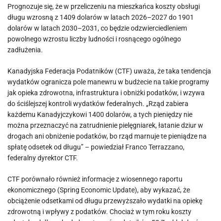
Prognozuje się, że w przeliczeniu na mieszkańca koszty obsługi
długu wzrosną z 1409 dolarów w latach 2026–2027 do 1901
dolarów w latach 2030–2031, co będzie odzwierciedleniem
powolnego wzrostu liczby ludności i rosnącego ogólnego
zadłużenia.
Kanadyjska Federacja Podatników (CTF) uważa, że ​​taka tendencja
wydatków ogranicza pole manewru w budżecie na takie programy
jak opieka zdrowotna, infrastruktura i obniżki podatków, i wzywa
do ściślejszej kontroli wydatków federalnych. „Rząd zabiera
każdemu Kanadyjczykowi 1400 dolarów, a tych pieniędzy nie
można przeznaczyć na zatrudnienie pielęgniarek, łatanie dziur w
drogach ani obniżenie podatków, bo rząd marnuje te pieniądze na
spłatę odsetek od długu” – powiedział Franco Terrazzano,
federalny dyrektor CTF.
CTF porównało również informacje z wiosennego raportu
ekonomicznego (Spring Economic Update), aby wykazać, że
obciążenie odsetkami od długu przewyższało wydatki na opiekę
zdrowotną i wpływy z podatków. Chociaż w tym roku koszty