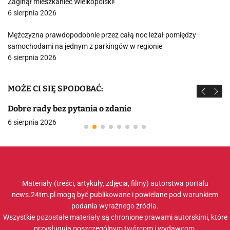
Zaginął mieszkaniec Wielkopolski!
6 sierpnia 2026
Mężczyzna prawdopodobnie przez całą noc leżał pomiędzy
samochodami na jednym z parkingów w regionie
6 sierpnia 2026
MOŻE CI SIĘ SPODOBAĆ:
Dobre rady bez pytania o zdanie
6 sierpnia 2026
Materiały (treści, artykuły, zdjęcia, filmy) autorstwa portalu
news.24tm.pl mogą być publikowane i powielane pod warunkiem
podania wyraźnego źródła.
Wszystkie pozostałe materiały są chronione prawami autorskimi, które
przysługują poszczególnym twórcom i wydawcom.