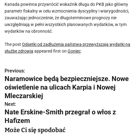
Kanada powinna przywrócić wskaźnik długu do PKB jako główny
parametr fiskalny w celu wzmocnienia dyscypliny i wiarygodności,
zauważając jednocześnie, że długoterminowe prognozy nie
uwzględniają w pełni wszystkich planowanych wydatków, w tym
wydatków na obronność.
The post
Odsetki od zadłużenia państwa przewyższają wydatki na
służbę zdrowia
appeared first on
Goniec
.
Previous:
N
Naramowice będą bezpieczniejsze. Nowe
a
oświetlenie na ulicach Karpia i Nowej
w
Mleczarskiej
Next:
i
Nate Erskine-Smith przegrał o włos z
g
Hafizem
a
Może Ci się spodobać