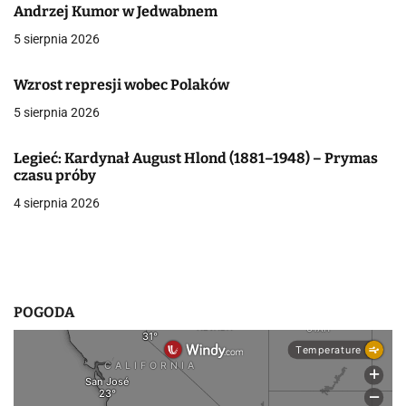
c
Andrzej Kumor w Jedwabnem
5 sierpnia 2026
j
a
Wzrost represji wobec Polaków
5 sierpnia 2026
w
p
Legieć: Kardynał August Hlond (1881–1948) – Prymas
czasu próby
i
4 sierpnia 2026
s
u
POGODA