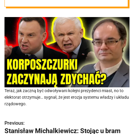
upadku rządu?
Teraz, jak zaczną być odwoływani kolejni prezydenci miast, no to
elektorat otrzymuje… sygnał, że jest erozja systemu władzy i układu
rządowego.
Previous:
N
Stanisław Michalkiewicz: Stojąc u bram