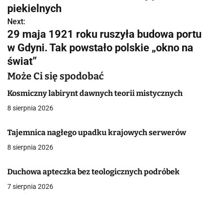
a
piekielnych
w
Next:
29 maja 1921 roku ruszyła budowa portu
i
w Gdyni. Tak powstało polskie „okno na
g
świat”
a
Może Ci się spodobać
c
Kosmiczny labirynt dawnych teorii mistycznych
8 sierpnia 2026
j
a
Tajemnica nagłego upadku krajowych serwerów
8 sierpnia 2026
w
p
Duchowa apteczka bez teologicznych podróbek
i
7 sierpnia 2026
s