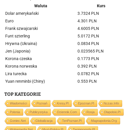
Waluta
Kurs
Dolar amerykański
3.7324 PLN
Euro
4.301 PLN
Frank szwajcarski
4.6005 PLN
Funt szterling
5.0172 PLN
Hrywna (Ukraina)
0.0834 PLN
Jen (Japonia)
0.023565 PLN
Korona czeska
0.1773 PLN
Korona norweska
0.392 PLN
Lira turecka
0.0782 PLN
Yuan renminbi (Chiny)
0.553 PLN
TOP KATEGORIE
Wiadomości
Poznań
Kresy.pl
Epoznan.pl
Nczas.info
Polonia
Publicystyka
Dziennik.com
Rosja
Dlapolski.pl
Goniec.net
Globalizacja
TenPoznan.pl
Magnapolonia.org
Wolnemedia.net
Mysl-Polska.pl
Twojapogoda.pl