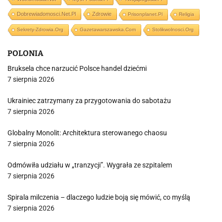
Dobrewiadomosci.net.pl
Zdrowie
Prisonplanet.pl
Religia
Sekrety-Zdrowia.org
Gazetawarszawska.com
Stolikwolnosci.org
POLONIA
Bruksela chce narzucić Polsce handel dziećmi
7 sierpnia 2026
Ukrainiec zatrzymany za przygotowania do sabotażu
7 sierpnia 2026
Globalny Monolit: Architektura sterowanego chaosu
7 sierpnia 2026
Odmówiła udziału w „tranzycji”. Wygrała ze szpitalem
7 sierpnia 2026
Spirala milczenia – dlaczego ludzie boją się mówić, co myślą
7 sierpnia 2026