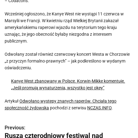
– Codacons.
Wcześniej ogłoszono, że Kanye West nie wystąpi 11 czerwca w
Marsylii we Francji. W kwietniu rząd Wielkiej Brytanii zakazał
amerykańskiemu raperowi wjazdu na terytorium tego kraju
uznając, że jego obecność byłaby niezgodna z interesem
publicznym.
Odwołany został również czerwcowy koncert Westa w Chorzowie
„z przyczyn formalno-prawnych” – jak podkreślono w wydanym
oświadczeniu.
Kanye West zbanowany w Polsce. Korwin-Mikke komentuje.
„Jeśli promują wynaturzenia, wszystko jest okey”
Artykuł
Odwołano występy znanych raperów. Chciała tego
społeczność żydowska
pochodzi z serwisu
NCZAS.INFO
.
Previous:
N
Rusza czterodniowy festiwal nad