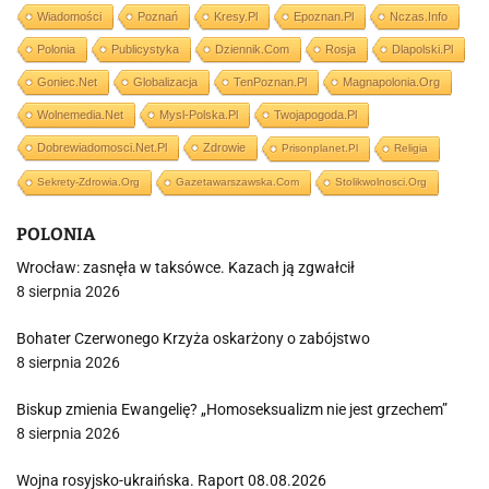
Wiadomości
Poznań
Kresy.pl
Epoznan.pl
Nczas.info
Polonia
Publicystyka
Dziennik.com
Rosja
Dlapolski.pl
Goniec.net
Globalizacja
TenPoznan.pl
Magnapolonia.org
Wolnemedia.net
Mysl-Polska.pl
Twojapogoda.pl
Dobrewiadomosci.net.pl
Zdrowie
Prisonplanet.pl
Religia
Sekrety-Zdrowia.org
Gazetawarszawska.com
Stolikwolnosci.org
POLONIA
Wrocław: zasnęła w taksówce. Kazach ją zgwałcił
8 sierpnia 2026
Bohater Czerwonego Krzyża oskarżony o zabójstwo
8 sierpnia 2026
Biskup zmienia Ewangelię? „Homoseksualizm nie jest grzechem”
8 sierpnia 2026
Wojna rosyjsko-ukraińska. Raport 08.08.2026