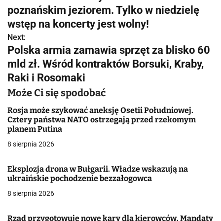
a
poznańskim jeziorem. Tylko w niedzielę
w
wstęp na koncerty jest wolny!
Next:
i
Polska armia zamawia sprzęt za blisko 60
g
mld zł. Wśród kontraktów Borsuki, Kraby,
Raki i Rosomaki
a
Może Ci się spodobać
c
Rosja może szykować aneksję Osetii Południowej.
j
Cztery państwa NATO ostrzegają przed rzekomym
planem Putina
a
8 sierpnia 2026
w
Eksplozja drona w Bułgarii. Władze wskazują na
p
ukraińskie pochodzenie bezzałogowca
i
8 sierpnia 2026
s
Rząd przygotowuje nowe kary dla kierowców. Mandaty