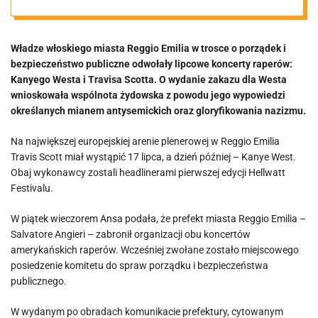
Chciała tego
Władze włoskiego miasta Reggio Emilia w trosce o porządek i
społeczność
bezpieczeństwo publiczne odwołały lipcowe koncerty raperów:
Kanyego Westa i Travisa Scotta. O wydanie zakazu dla Westa
żydowska
wnioskowała wspólnota żydowska z powodu jego wypowiedzi
określanych mianem antysemickich oraz gloryfikowania nazizmu.
Na największej europejskiej arenie plenerowej w Reggio Emilia
Travis Scott miał wystąpić 17 lipca, a dzień później – Kanye West.
Obaj wykonawcy zostali headlinerami pierwszej edycji Hellwatt
Festivalu.
W piątek wieczorem Ansa podała, że prefekt miasta Reggio Emilia –
Salvatore Angieri – zabronił organizacji obu koncertów
amerykańskich raperów. Wcześniej zwołane zostało miejscowego
posiedzenie komitetu do spraw porządku i bezpieczeństwa
publicznego.
W wydanym po obradach komunikacie prefektury, cytowanym