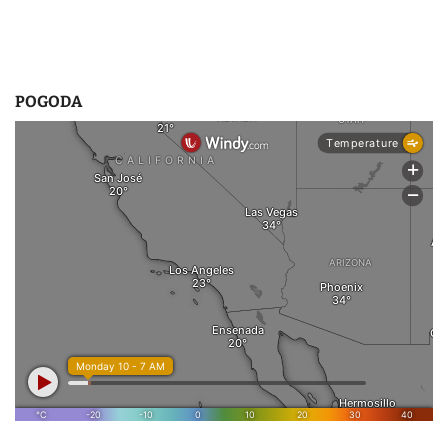
s
u
POGODA