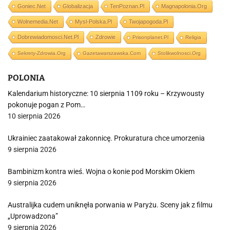
Goniec.net
Globalizacja
TenPoznan.pl
Magnapolonia.org
Wolnemedia.net
Mysl-Polska.pl
Twojapogoda.pl
Dobrewiadomosci.net.pl
Zdrowie
Prisonplanet.pl
Religia
Sekrety-Zdrowia.org
Gazetawarszawska.com
Stolikwolnosci.org
POLONIA
Kalendarium historyczne: 10 sierpnia 1109 roku – Krzywousty
pokonuje pogan z Pom…
10 sierpnia 2026
Ukrainiec zaatakował zakonnicę. Prokuratura chce umorzenia
9 sierpnia 2026
Bambinizm kontra wieś. Wojna o konie pod Morskim Okiem
9 sierpnia 2026
Australijka cudem uniknęła porwania w Paryżu. Sceny jak z filmu
„Uprowadzona”
9 sierpnia 2026