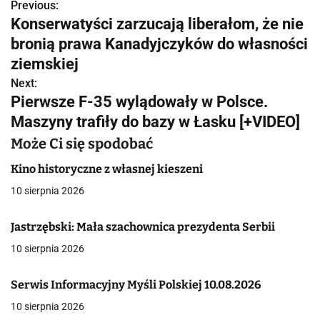
Previous:
N
Konserwatyści zarzucają liberałom, że nie
a
bronią prawa Kanadyjczyków do własności
w
ziemskiej
Next:
i
Pierwsze F-35 wylądowały w Polsce.
g
Maszyny trafiły do bazy w Łasku [+VIDEO]
a
Może Ci się spodobać
c
Kino historyczne z własnej kieszeni
10 sierpnia 2026
j
a
Jastrzębski: Mała szachownica prezydenta Serbii
10 sierpnia 2026
w
p
Serwis Informacyjny Myśli Polskiej 10.08.2026
i
10 sierpnia 2026