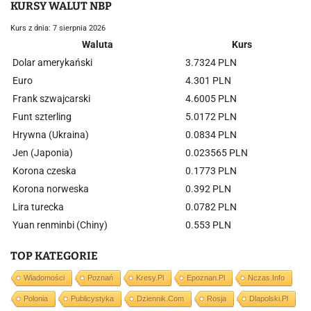
KURSY WALUT NBP
Kurs z dnia: 7 sierpnia 2026
Waluta
Kurs
Dolar amerykański
3.7324 PLN
Euro
4.301 PLN
Frank szwajcarski
4.6005 PLN
Funt szterling
5.0172 PLN
Hrywna (Ukraina)
0.0834 PLN
Jen (Japonia)
0.023565 PLN
Korona czeska
0.1773 PLN
Korona norweska
0.392 PLN
Lira turecka
0.0782 PLN
Yuan renminbi (Chiny)
0.553 PLN
TOP KATEGORIE
Wiadomości
Poznań
Kresy.pl
Epoznan.pl
Nczas.info
Polonia
Publicystyka
Dziennik.com
Rosja
Dlapolski.pl