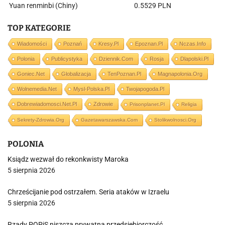
Yuan renminbi (Chiny)
0.5529 PLN
TOP KATEGORIE
Wiadomości
Poznań
Kresy.pl
Epoznan.pl
Nczas.info
Polonia
Publicystyka
Dziennik.com
Rosja
Dlapolski.pl
Goniec.net
Globalizacja
TenPoznan.pl
Magnapolonia.org
Wolnemedia.net
Mysl-Polska.pl
Twojapogoda.pl
Dobrewiadomosci.net.pl
Zdrowie
Prisonplanet.pl
Religia
Sekrety-Zdrowia.org
Gazetawarszawska.com
Stolikwolnosci.org
POLONIA
Ksiądz wezwał do rekonkwisty Maroka
5 sierpnia 2026
Chrześcijanie pod ostrzałem. Seria ataków w Izraelu
5 sierpnia 2026
Rządy POPiS niszczą prywatną przedsiębiorczość