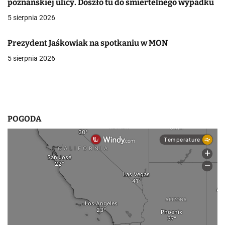
poznańskiej ulicy. Doszło tu do śmiertelnego wypadku
w
5 sierpnia 2026
p
Prezydent Jaśkowiak na spotkaniu w MON
i
5 sierpnia 2026
s
u
POGODA