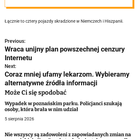
Trop prowadził
Łącznie to cztery pojazdy skradzione w Niemczech i Hiszpanii.
do Wielkopolski
Previous:
N
Wraca unijny plan powszechnej cenzury
a
Internetu
w
Next:
Coraz mniej ufamy lekarzom. Wybieramy
i
alternatywne źródła informacji
g
Może Ci się spodobać
a
Wypadek w poznańskim parku. Policjanci szukają
osoby, która brała w nim udział
c
5 sierpnia 2026
j
Nie wszyscy są zadowoleni z zapowiadanych zmian na
a