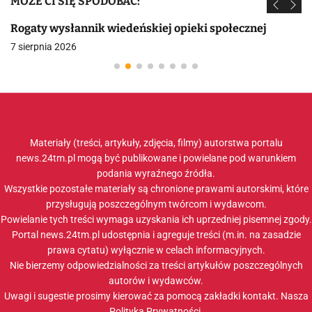
MOŻE CI SIĘ SPODOBAĆ:
Rogaty wysłannik wiedeńskiej opieki społecznej
7 sierpnia 2026
Materiały (treści, artykuły, zdjęcia, filmy) autorstwa portalu
news.24tm.pl mogą być publikowane i powielane pod warunkiem
podania wyraźnego źródła.
Wszystkie pozostałe materiały są chronione prawami autorskimi, które
przysługują poszczególnym twórcom i wydawcom.
Powielanie tych treści wymaga uzyskania ich uprzedniej pisemnej zgody.
Portal news.24tm.pl udostępnia i agreguje treści (m.in. na zasadzie
prawa cytatu) wyłącznie w celach informacyjnych.
Nie bierzemy odpowiedzialności za treści artykułów poszczególnych
autorów i wydawców.
Uwagi i sugestie prosimy kierować za pomocą zakładki
kontakt
. Nasza
Polityka Prywatności
.