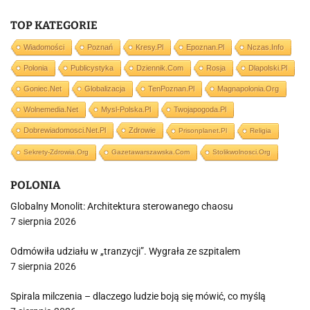
TOP KATEGORIE
Wiadomości
Poznań
Kresy.pl
Epoznan.pl
Nczas.info
Polonia
Publicystyka
Dziennik.com
Rosja
Dlapolski.pl
Goniec.net
Globalizacja
TenPoznan.pl
Magnapolonia.org
Wolnemedia.net
Mysl-Polska.pl
Twojapogoda.pl
Dobrewiadomosci.net.pl
Zdrowie
Prisonplanet.pl
Religia
Sekrety-Zdrowia.org
Gazetawarszawska.com
Stolikwolnosci.org
POLONIA
Globalny Monolit: Architektura sterowanego chaosu
7 sierpnia 2026
Odmówiła udziału w „tranzycji”. Wygrała ze szpitalem
7 sierpnia 2026
Spirala milczenia – dlaczego ludzie boją się mówić, co myślą