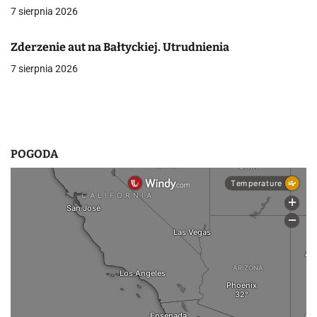
7 sierpnia 2026
w
p
Zderzenie aut na Bałtyckiej. Utrudnienia
7 sierpnia 2026
i
s
u
POGODA