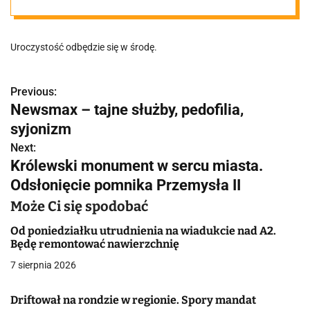
pomnik
Uroczystość odbędzie się w środę.
Previous:
N
Newsmax – tajne służby, pedofilia,
a
syjonizm
w
Next:
Królewski monument w sercu miasta.
i
Odsłonięcie pomnika Przemysła II
g
Może Ci się spodobać
a
Od poniedziałku utrudnienia na wiadukcie nad A2.
Będę remontować nawierzchnię
c
7 sierpnia 2026
j
Driftował na rondzie w regionie. Spory mandat
a