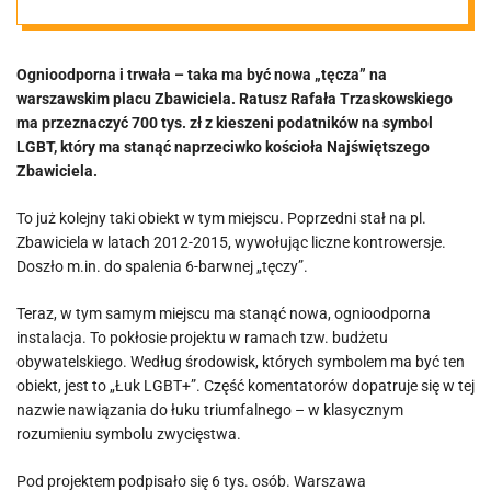
Warszawa
Ognioodporna i trwała – taka ma być nowa „tęcza” na
Trzaskowskiego
warszawskim placu Zbawiciela. Ratusz Rafała Trzaskowskiego
ma przeznaczyć 700 tys. zł z kieszeni podatników na symbol
dopłaci grube
LGBT, który ma stanąć naprzeciwko kościoła Najświętszego
Zbawiciela.
pieniądze
To już kolejny taki obiekt w tym miejscu. Poprzedni stał na pl.
Zbawiciela w latach 2012-2015, wywołując liczne kontrowersje.
Doszło m.in. do spalenia 6-barwnej „tęczy”.
Teraz, w tym samym miejscu ma stanąć nowa, ognioodporna
instalacja. To pokłosie projektu w ramach tzw. budżetu
obywatelskiego. Według środowisk, których symbolem ma być ten
obiekt, jest to „Łuk LGBT+”. Część komentatorów dopatruje się w tej
nazwie nawiązania do łuku triumfalnego – w klasycznym
rozumieniu symbolu zwycięstwa.
Pod projektem podpisało się 6 tys. osób. Warszawa