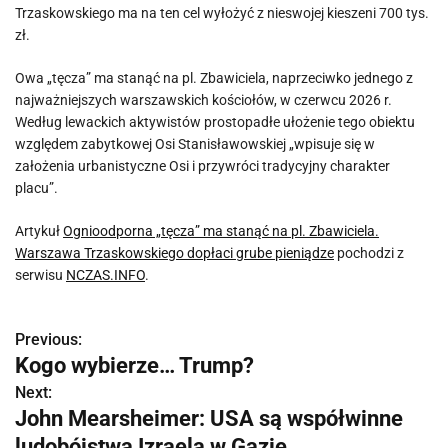
Trzaskowskiego ma na ten cel wyłożyć z nieswojej kieszeni 700 tys.
zł.
Owa „tęcza” ma stanąć na pl. Zbawiciela, naprzeciwko jednego z
najważniejszych warszawskich kościołów, w czerwcu 2026 r.
Według lewackich aktywistów prostopadłe ułożenie tego obiektu
względem zabytkowej Osi Stanisławowskiej „wpisuje się w
założenia urbanistyczne Osi i przywróci tradycyjny charakter
placu”.
Artykuł
Ognioodporna „tęcza” ma stanąć na pl. Zbawiciela.
Warszawa Trzaskowskiego dopłaci grube pieniądze
pochodzi z
serwisu
NCZAS.INFO
.
Previous:
N
Kogo wybierze… Trump?
a
Next:
John Mearsheimer: USA są współwinne
w
ludobójstwa Izraela w Gazie