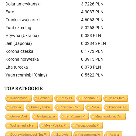
Dolar amerykański
3.7226 PLN
Euro
4.3037 PLN
Frank szwajcarski
4.6063 PLN
Funt szterling
5.0268 PLN
Hrywna (Ukraina)
0.083 PLN
Jen (Japonia)
0.02346 PLN
Korona czeska
0.1773 PLN
Korona norweska
0.3915 PLN
Lira turecka
0.078 PLN
Yuan renminbi (Chiny)
0.5522 PLN
TOP KATEGORIE
Wiadomości
Poznań
Kresy.pl
Epoznan.pl
Nczas.info
Polonia
Publicystyka
Dziennik.com
Rosja
Dlapolski.pl
Goniec.net
Globalizacja
TenPoznan.pl
Magnapolonia.org
Wolnemedia.net
Mysl-Polska.pl
Twojapogoda.pl
Dobrewiadomosci.net.pl
Zdrowie
Prisonplanet.pl
Religia