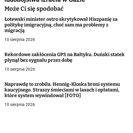
i
Może Ci się spodobać
g
Łotewski minister ostro skrytykował Hiszpanię za
a
politykę imigracyjną, choć sam ma problemy z
migracją
c
10 sierpnia 2026
j
Rekordowe zakłócenia GPS na Bałtyku. Duński statek
a
płynął bez sygnału przez dobę
w
10 sierpnia 2026
p
Naprawdę to zrobiła. Hennig-Kloska broni systemu
kaucyjnego. Straszy śmieciami w lasach i opłatami,
i
które system wywindował [FOTO]
s
10 sierpnia 2026
u