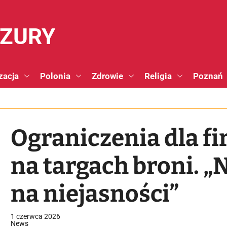
NZURY
zacja
Polonia
Zdrowie
Religia
Poznań
Ograniczenia dla fi
na targach broni. „
na niejasności”
1 czerwca 2026
News