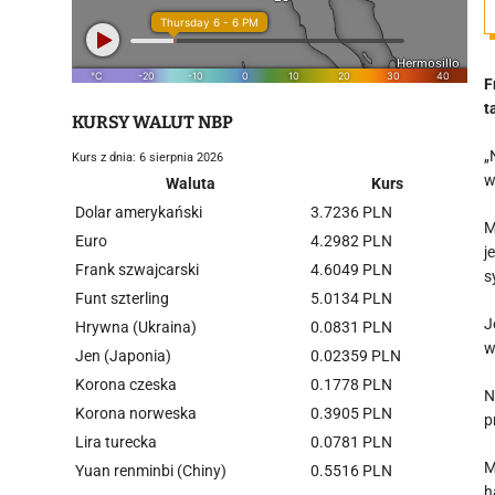
F
t
KURSY WALUT NBP
„
Kurs z dnia: 6 sierpnia 2026
w
Waluta
Kurs
Dolar amerykański
3.7236 PLN
M
Euro
4.2982 PLN
j
Frank szwajcarski
4.6049 PLN
s
Funt szterling
5.0134 PLN
J
Hrywna (Ukraina)
0.0831 PLN
w
Jen (Japonia)
0.02359 PLN
Korona czeska
0.1778 PLN
N
Korona norweska
0.3905 PLN
p
Lira turecka
0.0781 PLN
M
Yuan renminbi (Chiny)
0.5516 PLN
h