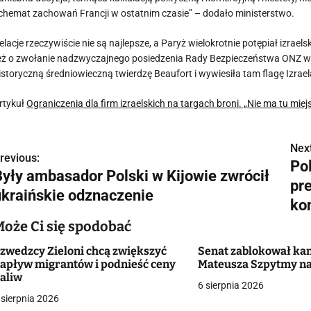
chemat zachowań Francji w ostatnim czasie” – dodało ministerstwo.
elacje rzeczywiście nie są najlepsze, a Paryż wielokrotnie potępiał izraels
eż o zwołanie nadzwyczajnego posiedzenia Rady Bezpieczeństwa ONZ w spr
istoryczną średniowieczną twierdzę Beaufort i wywiesiła tam flagę Izrael
rtykuł
Ograniczenia dla firm izraelskich na targach broni. „Nie ma tu miej
Next
N
revious:
Po
Były ambasador Polski w Kijowie zwrócił
a
pr
ukraińskie odznaczenie
w
kon
Może Ci się spodobać
zwedzcy Zieloni chcą zwiększyć
Senat zablokował ka
g
apływ migrantów i podnieść ceny
Mateusza Szpytmy na
aliw
a
6 sierpnia 2026
 sierpnia 2026
c