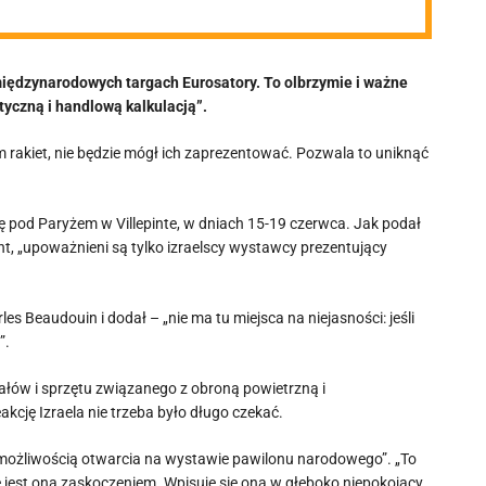
międzynarodowych targach Eurosatory. To olbrzymie i ważne
ityczną i handlową kalkulacją”.
em rakiet, nie będzie mógł ich zaprezentować. Pozwala to uniknąć
 pod Paryżem w Villepinte, w dniach 15-19 czerwca. Jak podał
t, „upoważnieni są tylko izraelscy wystawcy prezentujący
es Beaudouin i dodał – „nie ma tu miejsca na niejasności: jeśli
”.
ałów i sprzętu związanego z obroną powietrzną i
akcję Izraela nie trzeba było długo czekać.
iemożliwością otwarcia na wystawie pawilonu narodowego”. „To
nie jest ona zaskoczeniem. Wpisuje się ona w głęboko niepokojący