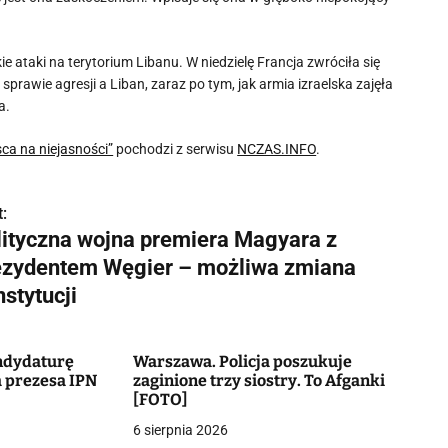
kie ataki na terytorium Libanu. W niedzielę Francja zwróciła się
awie agresji a Liban, zaraz po tym, jak armia izraelska zajęła
a.
sca na niejasności”
pochodzi z serwisu
NCZAS.INFO
.
:
lityczna wojna premiera Magyara z
ezydentem Węgier – możliwa zmiana
stytucji
ndydaturę
Warszawa. Policja poszukuje
 prezesa IPN
zaginione trzy siostry. To Afganki
[FOTO]
6 sierpnia 2026