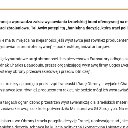
rancja wprowadza zakaz wystawiania izraelskiej broni ofensywnej na 
argi zbrojeniowe. Tel Awiw potępił tą „haniebną decyzję, która trąci pol
Nie ma tu miejsca na niejasności: jeśli wystawca jest również producent
ystawiania broni ofensywnej” – podkreślił organizator targów.
iędzynarodowe targi obronności i bezpieczeństwa Eurosatory odbędą się
ednak Charles Beaudouin, prezes organizującej wystawę firmy Coges Even
ystemy obrony przeciwrakietowej i przeciwlotniczej”.
est to decyzja podjęta przez rząd francuski i Radę Obrony – wyjaśnił Charl
ystawca jest również producentem rakiet, nie będzie mógł ich wystawiać
a targach ograniczono przestrzeń wystawienniczą dla izraelskich materi
rzeciwrakietową; co z kolei potwierdziło Ministerstwo Sił Zbrojnych. Na re
inisterstwo Obrony Izraela potępiło decyzję Francji, ubolewając nad „n
aniebna decyzja, tchnąca kalkulacją polityczną i komercyjną i niestety, 