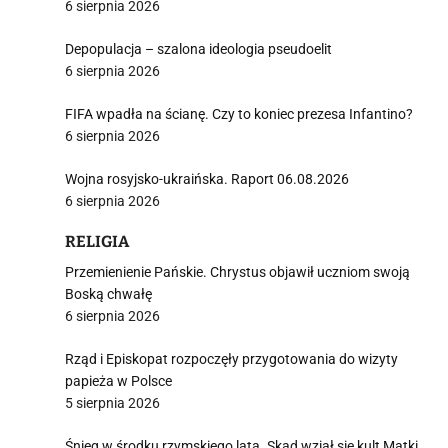
6 sierpnia 2026
j
Depopulacja – szalona ideologia pseudoelit
6 sierpnia 2026
FIFA wpadła na ścianę. Czy to koniec prezesa Infantino?
6 sierpnia 2026
Wojna rosyjsko-ukraińska. Raport 06.08.2026
i
6 sierpnia 2026
RELIGIA
Przemienienie Pańskie. Chrystus objawił uczniom swoją
Boską chwałę
6 sierpnia 2026
Rząd i Episkopat rozpoczęły przygotowania do wizyty
papieża w Polsce
5 sierpnia 2026
Śnieg w środku rzymskiego lata. Skąd wziął się kult Matki