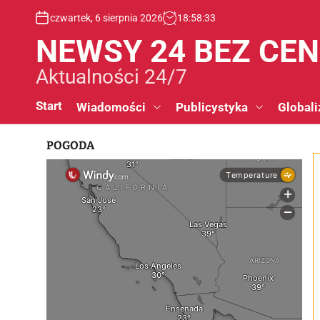
S
czwartek, 6 sierpnia 2026
18
:
58
:
33
k
i
NEWSY 24 BEZ CE
p
t
Aktualności 24/7
o
c
Start
Wiadomości
Publicystyka
Globali
o
n
POGODA
t
e
n
t