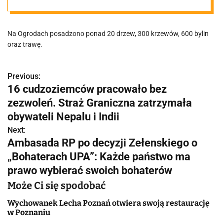
zamieniły się w
Na Ogrodach posadzono ponad 20 drzew, 300 krzewów, 600 bylin
plac zieleni i
oraz trawę.
rozmaitości
Previous:
N
16 cudzoziemców pracowało bez
roślinnych
a
zezwoleń. Straż Graniczna zatrzymała
w
obywateli Nepalu i Indii
Next:
i
Ambasada RP po decyzji Zełenskiego o
g
„Bohaterach UPA”: Każde państwo ma
prawo wybierać swoich bohaterów
a
Może Ci się spodobać
c
Wychowanek Lecha Poznań otwiera swoją restaurację
j
w Poznaniu