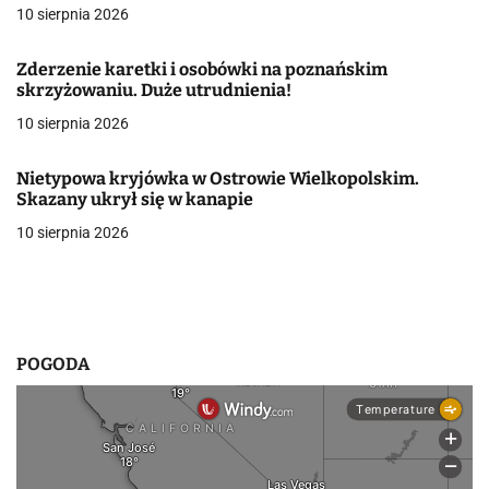
a
10 sierpnia 2026
w
Zderzenie karetki i osobówki na poznańskim
skrzyżowaniu. Duże utrudnienia!
p
10 sierpnia 2026
i
s
Nietypowa kryjówka w Ostrowie Wielkopolskim.
Skazany ukrył się w kanapie
u
10 sierpnia 2026
POGODA