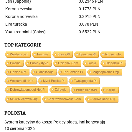
Jen (Japonia)
0.02346 PLN
Korona czeska
0.1773 PLN
Korona norweska
0.3915 PLN
Lira turecka
0.078 PLN
Yuan renminbi (Chiny)
0.5522 PLN
TOP KATEGORIE
Wiadomości
Poznań
Kresy.pl
Epoznan.pl
Nczas.info
Polonia
Publicystyka
Dziennik.com
Rosja
Dlapolski.pl
Goniec.net
Globalizacja
TenPoznan.pl
Magnapolonia.org
Wolnemedia.net
Mysl-Polska.pl
Twojapogoda.pl
Dobrewiadomosci.net.pl
Zdrowie
Prisonplanet.pl
Religia
Sekrety-Zdrowia.org
Gazetawarszawska.com
Stolikwolnosci.org
POLONIA
System kaucyjny do kosza Polacy płacą, inni korzystają
10 sierpnia 2026