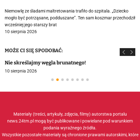
Niemowlę ze śladami maltretowania trafiło do szpitala. „Dziecko
mogło być potrząsane, podduszane”. Ten sam koszmar przechodził
wcześniej jego starszy brat
10 sierpnia 2026
MOŻE CI SIĘ SPODOBAĆ:
Nie skreślajmy węgla brunatnego!
10 sierpnia 2026
Materiały (treści, artykuły, zdjęcia, filmy) autorstwa portalu
news.24tm.pl mogą być publikowane i powielane pod warunkiem
podania wyraźnego źródła.
Wszystkie pozostałe materiały są chronione prawami autorskimi, które