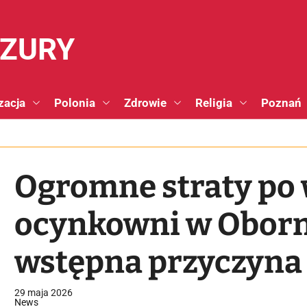
NZURY
zacja
Polonia
Zdrowie
Religia
Poznań
Ogromne straty po 
ocynkowni w Oborni
wstępna przyczyna
29 maja 2026
News