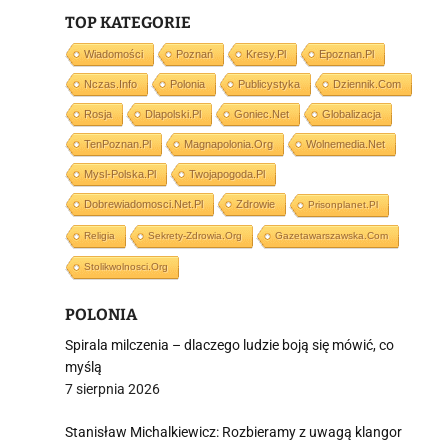
TOP KATEGORIE
Wiadomości
Poznań
Kresy.pl
Epoznan.pl
Nczas.info
Polonia
Publicystyka
Dziennik.com
i
Rosja
Dlapolski.pl
Goniec.net
Globalizacja
TenPoznan.pl
Magnapolonia.org
Wolnemedia.net
Mysl-Polska.pl
Twojapogoda.pl
Dobrewiadomosci.net.pl
Zdrowie
Prisonplanet.pl
Religia
Sekrety-Zdrowia.org
Gazetawarszawska.com
Stolikwolnosci.org
POLONIA
Spirala milczenia – dlaczego ludzie boją się mówić, co
myślą
7 sierpnia 2026
Stanisław Michalkiewicz: Rozbieramy z uwagą klangor