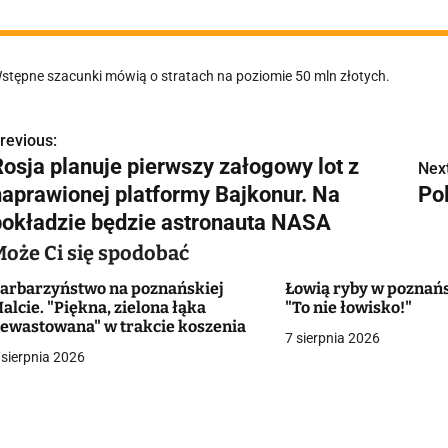
stępne szacunki mówią o stratach na poziomie 50 mln złotych.
revious:
N
Rosja planuje pierwszy załogowy lot z
Next
a
naprawionej platformy Bajkonur. Na
Po
w
pokładzie będzie astronauta NASA
Może Ci się spodobać
arbarzyństwo na poznańskiej
Łowią ryby w poznań
g
alcie. "Piękna, zielona łąka
"To nie łowisko!"
ewastowana" w trakcie koszenia
a
7 sierpnia 2026
 sierpnia 2026
c