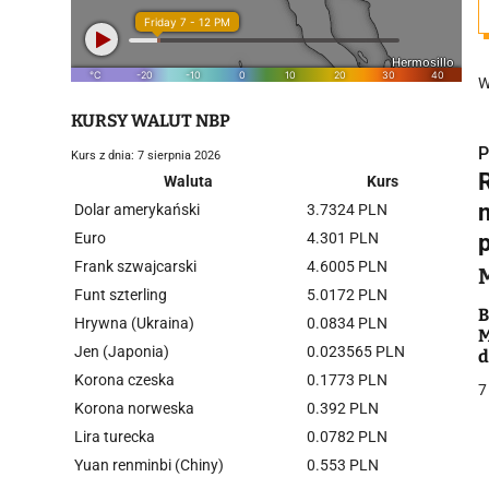
W
KURSY WALUT NBP
P
Kurs z dnia: 7 sierpnia 2026
Waluta
Kurs
Dolar amerykański
3.7324 PLN
Euro
4.301 PLN
Frank szwajcarski
4.6005 PLN
i
Funt szterling
5.0172 PLN
B
Hrywna (Ukraina)
0.0834 PLN
M
Jen (Japonia)
0.023565 PLN
d
Korona czeska
0.1773 PLN
7
Korona norweska
0.392 PLN
Lira turecka
0.0782 PLN
j
Yuan renminbi (Chiny)
0.553 PLN