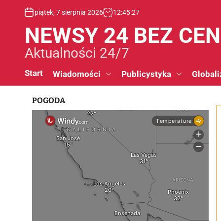
S
piątek, 7 sierpnia 2026
12
:
45
:
27
k
i
NEWSY 24 BEZ CE
p
t
Aktualności 24/7
o
c
Start
Wiadomości
Publicystyka
Globali
o
n
POGODA
t
e
n
t