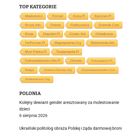
TOP KATEGORIE
Wiadomości
Poznań
Kresy.pl
Epoznan.pl
Nczas.info
Polonia
Publicystyka
Dziennik.com
i
Rosja
Dlapolski.pl
Goniec.net
Globalizacja
TenPoznan.pl
Magnapolonia.org
Wolnemedia.net
Mysl-Polska.pl
Twojapogoda.pl
Dobrewiadomosci.net.pl
Zdrowie
Prisonplanet.pl
Religia
Sekrety-Zdrowia.org
Gazetawarszawska.com
Stolikwolnosci.org
POLONIA
Kolejny dewiant gender aresztowany za molestowanie
dzieci
6 sierpnia 2026
Ukraiński politolog obraża Polskę i żąda darmowej broni