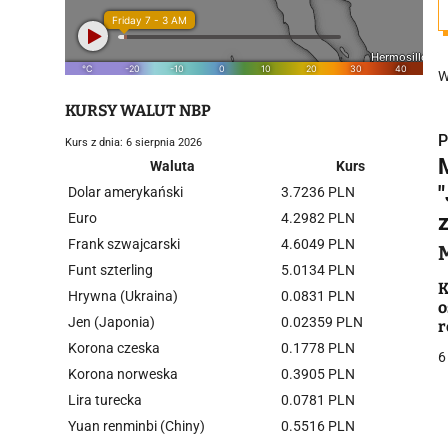
W
KURSY WALUT NBP
P
Kurs z dnia: 6 sierpnia 2026
Waluta
Kurs
"
Dolar amerykański
3.7236 PLN
Euro
4.2982 PLN
Frank szwajcarski
4.6049 PLN
i
Funt szterling
5.0134 PLN
K
Hrywna (Ukraina)
0.0831 PLN
o
Jen (Japonia)
0.02359 PLN
r
Korona czeska
0.1778 PLN
6
Korona norweska
0.3905 PLN
Lira turecka
0.0781 PLN
j
Yuan renminbi (Chiny)
0.5516 PLN