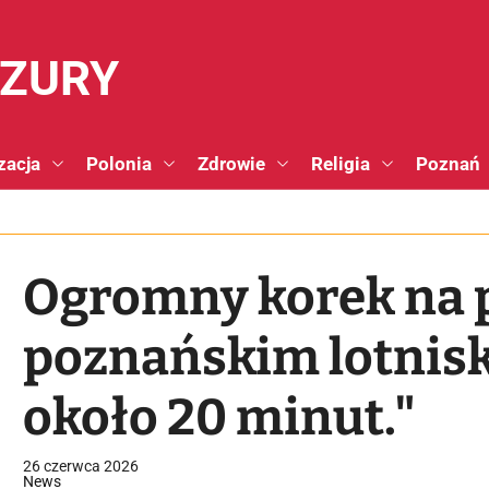
NZURY
zacja
Polonia
Zdrowie
Religia
Poznań
Ogromny korek na 
poznańskim lotnisk
około 20 minut."
26 czerwca 2026
News