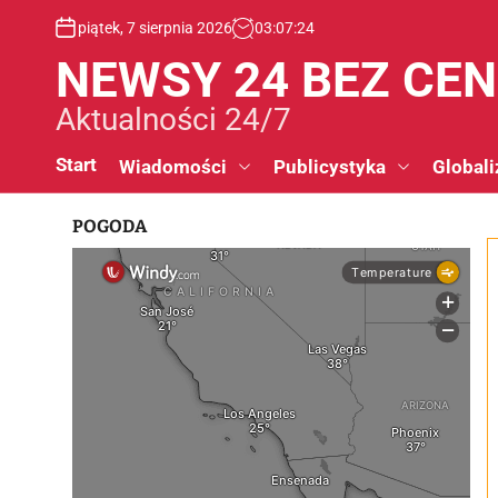
S
piątek, 7 sierpnia 2026
03
:
07
:
25
k
i
NEWSY 24 BEZ CE
p
t
Aktualności 24/7
o
c
Start
Wiadomości
Publicystyka
Globali
o
n
POGODA
t
e
n
t