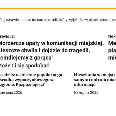
 tej sprawie napisał do nas czytelnik, który wyjeżdżał w piątek wieczore
revious:
Next
N
Mordercze upały w komunikacji miejskiej.
Me
a
Jeszcze chwila i dojdzie do tragedii,
pła
w
zemdlejemy z gorąca"
mi
Może Ci się spodobać
radzież na terenie popularnego
Mieszkania w miejscu
g
środka wypoczynkowego w
samym centrum mias
egionie. Rozpoznajesz?
informacje
a
 sierpnia 2026
6 sierpnia 2026
c