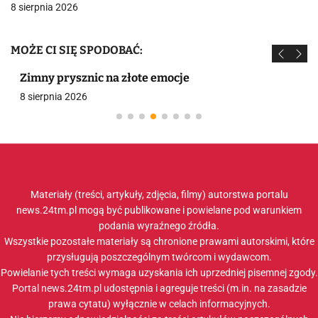
8 sierpnia 2026
MOŻE CI SIĘ SPODOBAĆ:
Zimny prysznic na złote emocje
8 sierpnia 2026
Materiały (treści, artykuły, zdjęcia, filmy) autorstwa portalu
news.24tm.pl mogą być publikowane i powielane pod warunkiem
podania wyraźnego źródła.
Wszystkie pozostałe materiały są chronione prawami autorskimi, które
przysługują poszczególnym twórcom i wydawcom.
Powielanie tych treści wymaga uzyskania ich uprzedniej pisemnej zgody.
Portal news.24tm.pl udostępnia i agreguje treści (m.in. na zasadzie
prawa cytatu) wyłącznie w celach informacyjnych.