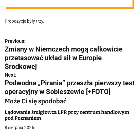
mieście. Tak ma
Propozycje były trzy.
wyglądać
Previous:
N
Zmiany w Niemczech mogą całkowicie
a
przetasować układ sił w Europie
w
Środkowej
Next:
i
Podwodna „Pirania” przeszła pierwszy test
g
operacyjny w Sobieszewie [+FOTO]
a
Może Ci się spodobać
c
Lądowanie śmigłowca LPR przy centrum handlowym
pod Poznaniem
j
8 sierpnia 2026
a