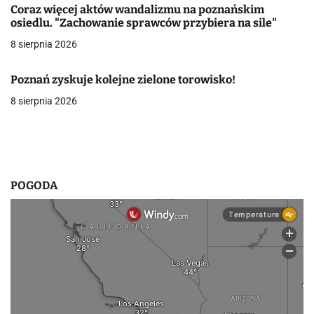
Coraz więcej aktów wandalizmu na poznańskim
w
osiedlu. "Zachowanie sprawców przybiera na sile"
8 sierpnia 2026
p
i
Poznań zyskuje kolejne zielone torowisko!
s
8 sierpnia 2026
u
POGODA