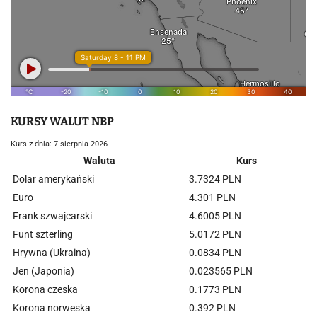
KURSY WALUT NBP
Kurs z dnia: 7 sierpnia 2026
Waluta
Kurs
Dolar amerykański
3.7324 PLN
Euro
4.301 PLN
Frank szwajcarski
4.6005 PLN
Funt szterling
5.0172 PLN
Hrywna (Ukraina)
0.0834 PLN
Jen (Japonia)
0.023565 PLN
Korona czeska
0.1773 PLN
Korona norweska
0.392 PLN