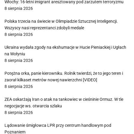
Włochy: 16-letni imigrant aresztowany pod zarzutem terroryzmu
8 sierpnia 2026
Polska trzecia na świecie w Olimpiadzie Sztucznej Inteligencji.
Wszyscy nasi reprezentanci zdobyli medale
8 sierpnia 2026
Ukraina wydała zgody na ekshumacje w Hucie Pieniackiej i Ugłach
na Wołyniu
8 sierpnia 2026
Potężna orka, panie kierowniku. Rolnik twierdzi, że to jego teren i
zaorał kilkaset metrów nowej nawierzchni [VIDEO]
8 sierpnia 2026
ZEA oskarżają Iran o atak na tankowiec w cieśninie Ormuz. W tle
negocjacje ws. otwarcia szlaku
8 sierpnia 2026
Lądowanie śmigłowca LPR przy centrum handlowym pod
Poznaniem