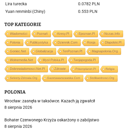
Lira turecka
0.0782 PLN
Yuan renminbi (Chiny)
0.553 PLN
TOP KATEGORIE
Wiadomości
Poznań
Kresy.pl
Epoznan.pl
Nczas.info
Polonia
Publicystyka
Dziennik.com
Rosja
Dlapolski.pl
Goniec.net
Globalizacja
TenPoznan.pl
Magnapolonia.org
Wolnemedia.net
Mysl-Polska.pl
Twojapogoda.pl
Dobrewiadomosci.net.pl
Zdrowie
Prisonplanet.pl
Religia
Sekrety-Zdrowia.org
Gazetawarszawska.com
Stolikwolnosci.org
POLONIA
Wrocław: zasnęła w taksówce. Kazach ją zgwałcił
8 sierpnia 2026
Bohater Czerwonego Krzyża oskarżony o zabójstwo
8 sierpnia 2026