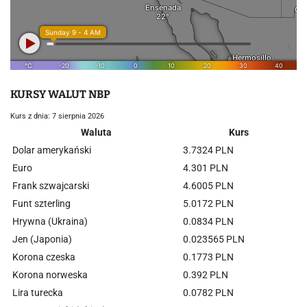
KURSY WALUT NBP
Kurs z dnia: 7 sierpnia 2026
Waluta
Kurs
Dolar amerykański
3.7324 PLN
Euro
4.301 PLN
Frank szwajcarski
4.6005 PLN
Funt szterling
5.0172 PLN
Hrywna (Ukraina)
0.0834 PLN
Jen (Japonia)
0.023565 PLN
Korona czeska
0.1773 PLN
Korona norweska
0.392 PLN
Lira turecka
0.0782 PLN