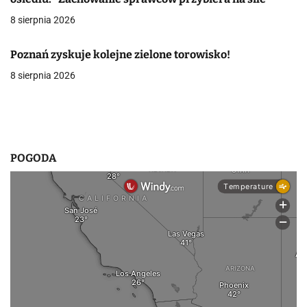
a
8 sierpnia 2026
w
Poznań zyskuje kolejne zielone torowisko!
p
8 sierpnia 2026
i
s
u
POGODA