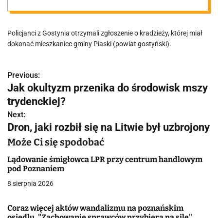
dorywczo.
Policjanci z Gostynia otrzymali zgłoszenie o kradzieży, której miał
Wynosił z
dokonać mieszkaniec gminy Piaski (powiat gostyński).
posesji to, co się
Previous:
N
Jak okultyzm przenika do środowisk mszy
dało
a
trydenckiej?
w
Next:
Dron, jaki rozbił się na Litwie był uzbrojony
i
Może Ci się spodobać
g
Lądowanie śmigłowca LPR przy centrum handlowym
a
pod Poznaniem
8 sierpnia 2026
c
j
Coraz więcej aktów wandalizmu na poznańskim
osiedlu. "Zachowanie sprawców przybiera na sile"