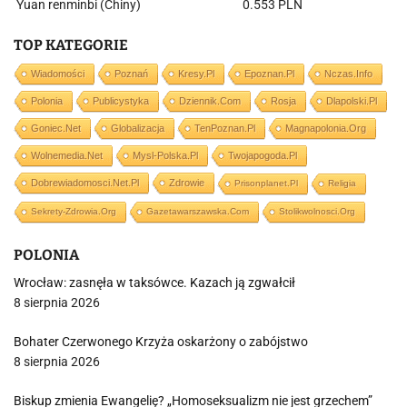
Yuan renminbi (Chiny)
0.553 PLN
TOP KATEGORIE
Wiadomości
Poznań
Kresy.pl
Epoznan.pl
Nczas.info
Polonia
Publicystyka
Dziennik.com
Rosja
Dlapolski.pl
Goniec.net
Globalizacja
TenPoznan.pl
Magnapolonia.org
Wolnemedia.net
Mysl-Polska.pl
Twojapogoda.pl
Dobrewiadomosci.net.pl
Zdrowie
Prisonplanet.pl
Religia
Sekrety-Zdrowia.org
Gazetawarszawska.com
Stolikwolnosci.org
POLONIA
Wrocław: zasnęła w taksówce. Kazach ją zgwałcił
8 sierpnia 2026
Bohater Czerwonego Krzyża oskarżony o zabójstwo
8 sierpnia 2026
Biskup zmienia Ewangelię? „Homoseksualizm nie jest grzechem”