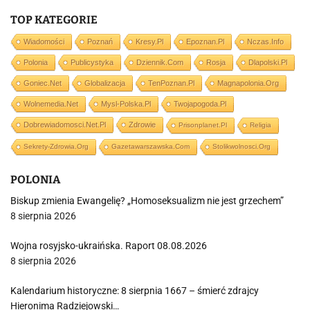
TOP KATEGORIE
Wiadomości
Poznań
Kresy.pl
Epoznan.pl
Nczas.info
Polonia
Publicystyka
Dziennik.com
Rosja
Dlapolski.pl
Goniec.net
Globalizacja
TenPoznan.pl
Magnapolonia.org
Wolnemedia.net
Mysl-Polska.pl
Twojapogoda.pl
Dobrewiadomosci.net.pl
Zdrowie
Prisonplanet.pl
Religia
Sekrety-Zdrowia.org
Gazetawarszawska.com
Stolikwolnosci.org
POLONIA
Biskup zmienia Ewangelię? „Homoseksualizm nie jest grzechem”
8 sierpnia 2026
Wojna rosyjsko-ukraińska. Raport 08.08.2026
8 sierpnia 2026
Kalendarium historyczne: 8 sierpnia 1667 – śmierć zdrajcy
Hieronima Radziejowski…