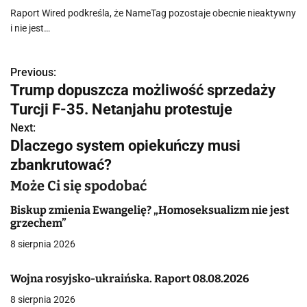
Raport Wired podkreśla, że NameTag pozostaje obecnie nieaktywny
i nie jest…
Previous:
N
Trump dopuszcza możliwość sprzedaży
a
Turcji F-35. Netanjahu protestuje
w
Next:
Dlaczego system opiekuńczy musi
i
zbankrutować?
g
Może Ci się spodobać
a
Biskup zmienia Ewangelię? „Homoseksualizm nie jest
grzechem”
c
8 sierpnia 2026
j
Wojna rosyjsko-ukraińska. Raport 08.08.2026
a
8 sierpnia 2026