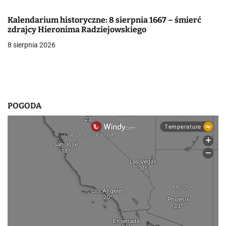
w
p
Kalendarium historyczne: 8 sierpnia 1667 – śmierć
zdrajcy Hieronima Radziejowskiego
i
8 sierpnia 2026
s
u
POGODA