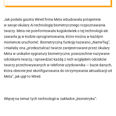
biometryczneg
o
Jak podała gazeta Wired firma Meta wbudowała potajemnie
w swoje okulary Ai technologię biometrycznego rozpoznawania
twarzy. Meta nie poinformowała kogokolwiek o tej technologii ale
rozpoznawania
zawarła ją w kodzie oprogramowania, które można w każdym
momencie uruchomić. Biometryczną funkcję nazwano „NameTag”,
ludzi.
i miałaby ona „przekształcać twarze zarejestrowane przez okulary
Meta w unikalne sygnatury biometryczne, powszechnie nazywane
odciskami twarzy, i sprawdzać każdą z nich względem odcisków
twarzy przechowywanych w telefonie użytkownika — bazie danych,
która obecnie jest skonfigurowana do otrzymywania aktualizacji od
Meta”, jak ujął to Wired.
WIęcej na temat tych technologii w zakładce „biometryka”: