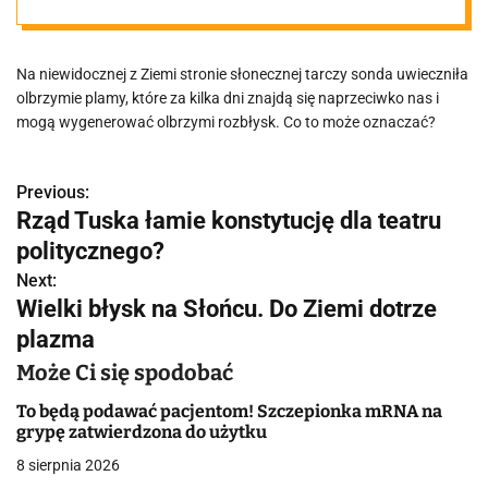
Na niewidocznej z Ziemi stronie słonecznej tarczy sonda uwieczniła
olbrzymie plamy, które za kilka dni znajdą się naprzeciwko nas i
mogą wygenerować olbrzymi rozbłysk. Co to może oznaczać?
Previous:
N
Rząd Tuska łamie konstytucję dla teatru
a
politycznego?
w
Next:
Wielki błysk na Słońcu. Do Ziemi dotrze
i
plazma
g
Może Ci się spodobać
a
To będą podawać pacjentom! Szczepionka mRNA na
grypę zatwierdzona do użytku
c
8 sierpnia 2026