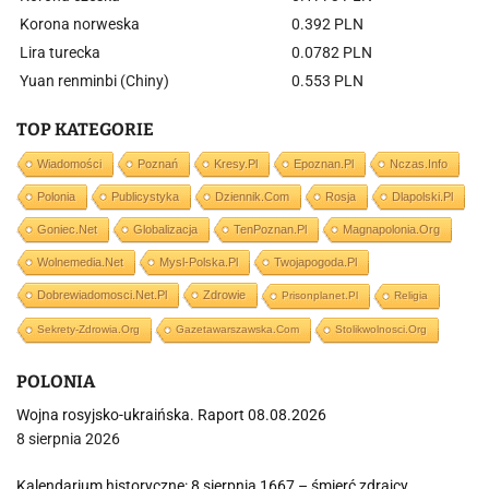
Korona norweska
0.392 PLN
Lira turecka
0.0782 PLN
Yuan renminbi (Chiny)
0.553 PLN
TOP KATEGORIE
Wiadomości
Poznań
Kresy.pl
Epoznan.pl
Nczas.info
Polonia
Publicystyka
Dziennik.com
Rosja
Dlapolski.pl
Goniec.net
Globalizacja
TenPoznan.pl
Magnapolonia.org
Wolnemedia.net
Mysl-Polska.pl
Twojapogoda.pl
Dobrewiadomosci.net.pl
Zdrowie
Prisonplanet.pl
Religia
Sekrety-Zdrowia.org
Gazetawarszawska.com
Stolikwolnosci.org
POLONIA
Wojna rosyjsko-ukraińska. Raport 08.08.2026
8 sierpnia 2026
Kalendarium historyczne: 8 sierpnia 1667 – śmierć zdrajcy