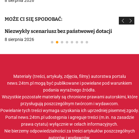
8 sierpnia 2026
MOŻE CI SIĘ SPODOBAĆ:
Niezwykły scenariusz bez państwowej dotacji
8 sierpnia 2026
Materiały (treści, artykuły, zdjęcia, filmy) autorstwa portalu
news.24tm.pl mogą być publikowane i powielane pod warunkiem
podania wyraźnego źródła.
Wszystkie pozostałe materiały są chronione prawami autorskimi, które
przysługują poszczególnym twórcom i wydawcom.
Powielanie tych treści wymaga uzyskania ich uprzedniej pisemnej zgody.
Portal news.24tm.pl udostępnia i agreguje treści (m.in. na zasadzie
prawa cytatu) wyłącznie w celach informacyjnych.
Nie bierzemy odpowiedzialności za treści artykułów poszczególnych
autorów i wydawców.