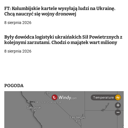
j
FT: Kolumbijskie kartele wysyłają ludzi na Ukrainę.
a
Chcą nauczyć się wojny dronowej
w
8 sierpnia 2026
p
Były dowódca logistyki ukraińskich Sił Powietrznych z
i
kolejnymi zarzutami. Chodzi o majątek wart miliony
8 sierpnia 2026
s
u
POGODA