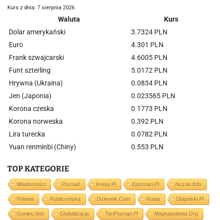
Kurs z dnia: 7 sierpnia 2026
Waluta
Kurs
Dolar amerykański
3.7324 PLN
Euro
4.301 PLN
Frank szwajcarski
4.6005 PLN
Funt szterling
5.0172 PLN
Hrywna (Ukraina)
0.0834 PLN
Jen (Japonia)
0.023565 PLN
Korona czeska
0.1773 PLN
Korona norweska
0.392 PLN
Lira turecka
0.0782 PLN
Yuan renminbi (Chiny)
0.553 PLN
TOP KATEGORIE
Wiadomości
Poznań
Kresy.pl
Epoznan.pl
Nczas.info
Polonia
Publicystyka
Dziennik.com
Rosja
Dlapolski.pl
Goniec.net
Globalizacja
TenPoznan.pl
Magnapolonia.org