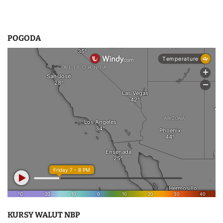
POGODA
KURSY WALUT NBP