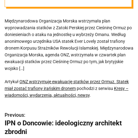
Ormuz. Statek
Międzynarodowa Organizacja Morska wstrzymała plan
miał zostać
wyprowadzania statków z Zatoki Perskiej przez Cieśninę Ormuz po
doniesieniach o ataku na jednostkę u wybrzeży Omanu. Według
trafiony
anonimowego urzędnika USA statek Ever Lovely został trafiony
dronem Korpusu Strażników Rewolucji Islamskiej. Międzynarodowa
Organizacja Morska, agenda ONZ, wstrzymała w czwartek plan
irańskim
ewakuacji statków przez Cieśninę Ormuz po tym, jak brytyjskie
wojsko […]
dronem
Artykuł
ONZ wstrzymuje ewakuację statków przez Ormuz. Statek
miał zostać trafiony irańskim dronem
pochodzi z serwisu
Kresy –
wiadomości, wydarzenia, aktualności, newsy
.
Previous:
N
IPN o Doncowie: ideologiczny architekt
a
zbrodni