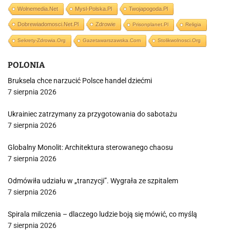
Wolnemedia.net
Mysl-Polska.pl
Twojapogoda.pl
Dobrewiadomosci.net.pl
Zdrowie
Prisonplanet.pl
Religia
Sekrety-Zdrowia.org
Gazetawarszawska.com
Stolikwolnosci.org
POLONIA
Bruksela chce narzucić Polsce handel dziećmi
7 sierpnia 2026
Ukrainiec zatrzymany za przygotowania do sabotażu
7 sierpnia 2026
Globalny Monolit: Architektura sterowanego chaosu
7 sierpnia 2026
Odmówiła udziału w „tranzycji”. Wygrała ze szpitalem
7 sierpnia 2026
Spirala milczenia – dlaczego ludzie boją się mówić, co myślą
7 sierpnia 2026