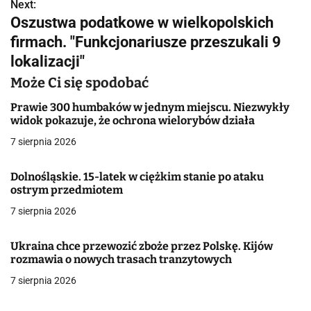
w
Next:
Oszustwa podatkowe w wielkopolskich
i
firmach. "Funkcjonariusze przeszukali 9
g
lokalizacji"
a
Może Ci się spodobać
c
Prawie 300 humbaków w jednym miejscu. Niezwykły
widok pokazuje, że ochrona wielorybów działa
j
7 sierpnia 2026
a
Dolnośląskie. 15-latek w ciężkim stanie po ataku
w
ostrym przedmiotem
7 sierpnia 2026
p
i
Ukraina chce przewozić zboże przez Polskę. Kijów
rozmawia o nowych trasach tranzytowych
s
7 sierpnia 2026
u