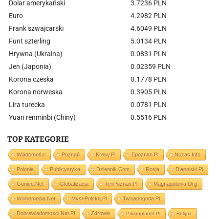
Dolar amerykański
3.7236 PLN
Euro
4.2982 PLN
Frank szwajcarski
4.6049 PLN
Funt szterling
5.0134 PLN
Hrywna (Ukraina)
0.0831 PLN
Jen (Japonia)
0.02359 PLN
Korona czeska
0.1778 PLN
Korona norweska
0.3905 PLN
Lira turecka
0.0781 PLN
Yuan renminbi (Chiny)
0.5516 PLN
TOP KATEGORIE
Wiadomości
Poznań
Kresy.pl
Epoznan.pl
Nczas.info
Polonia
Publicystyka
Dziennik.com
Rosja
Dlapolski.pl
Goniec.net
Globalizacja
TenPoznan.pl
Magnapolonia.org
Wolnemedia.net
Mysl-Polska.pl
Twojapogoda.pl
Dobrewiadomosci.net.pl
Zdrowie
Prisonplanet.pl
Religia