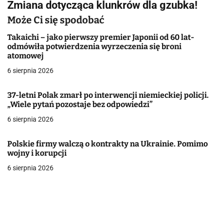
Zmiana dotycząca klunkrów dla gzubka!
i
Może Ci się spodobać
g
Takaichi – jako pierwszy premier Japonii od 60 lat-
a
odmówiła potwierdzenia wyrzeczenia się broni
atomowej
c
6 sierpnia 2026
j
37-letni Polak zmarł po interwencji niemieckiej policji.
a
„Wiele pytań pozostaje bez odpowiedzi”
w
6 sierpnia 2026
p
Polskie firmy walczą o kontrakty na Ukrainie. Pomimo
wojny i korupcji
i
6 sierpnia 2026
s
u