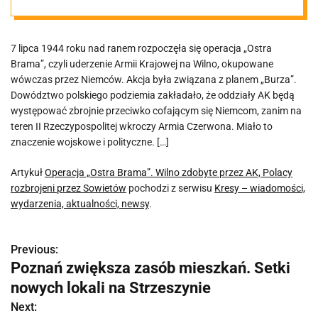
rozbrojeni
7 lipca 1944 roku nad ranem rozpoczęła się operacja „Ostra
przez Sowietów
Brama”, czyli uderzenie Armii Krajowej na Wilno, okupowane
wówczas przez Niemców. Akcja była związana z planem „Burza”.
Dowództwo polskiego podziemia zakładało, że oddziały AK będą
występować zbrojnie przeciwko cofającym się Niemcom, zanim na
teren II Rzeczypospolitej wkroczy Armia Czerwona. Miało to
znaczenie wojskowe i polityczne. […]
Artykuł
Operacja „Ostra Brama”. Wilno zdobyte przez AK, Polacy
rozbrojeni przez Sowietów
pochodzi z serwisu
Kresy – wiadomości,
wydarzenia, aktualności, newsy
.
Previous:
N
Poznań zwiększa zasób mieszkań. Setki
a
nowych lokali na Strzeszynie
w
Next: