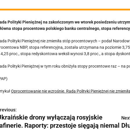
ada Polityki Pieniężnej na zakończonym we wtorek posiedzeniu utrz
łówna stopa procentowa polskiego banku centralnego, stopa referencyj
ada Polityki Pieniężnej nie zmieniła stóp procentowych – podał Narod
rocentowa NBP, stopa referencyjna, została utrzymana na poziomie 3,7
 4,25 proc., stopa redyskontowa weksli wynosi 3,8 proc., a stopa dyskon
ada Polityki Pieniężnej w tym roku obniżyła stopy procentowe raz – na p
PAP)
rtykuł
Oprocentowanie nie wzrośnie. Rada Polityki Pieniężnej nie zmienił
revious:
N
Ukraińskie drony wyłączają rosyjskie
Next
a
afinerie. Raporty: przestoje sięgają niemal
Dł