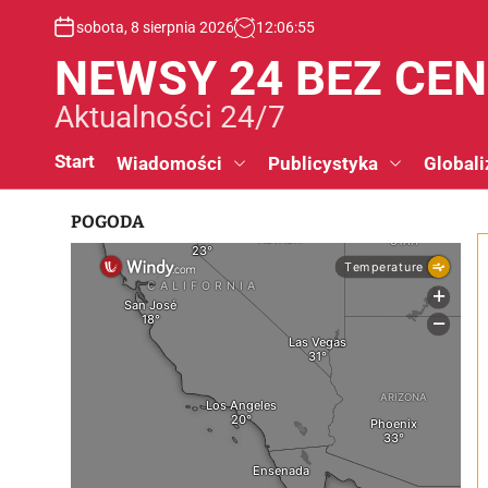
S
sobota, 8 sierpnia 2026
12
:
06
:
56
k
i
NEWSY 24 BEZ CE
p
t
Aktualności 24/7
o
c
Start
Wiadomości
Publicystyka
Globali
o
n
POGODA
t
e
n
t