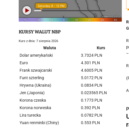
R
G
KURSY WALUT NBP
R
Kurs z dnia: 7 sierpnia 2026
p
Waluta
Kurs
–
Dolar amerykański
3.7324 PLN
Euro
4.301 PLN
R
Frank szwajcarski
4.6005 PLN
Funt szterling
5.0172 PLN
(
Hrywna (Ukraina)
0.0834 PLN
A
Jen (Japonia)
0.023565 PLN
Korona czeska
0.1773 PLN
Korona norweska
0.392 PLN
P
Lira turecka
0.0782 PLN
Yuan renminbi (Chiny)
0.553 PLN
r