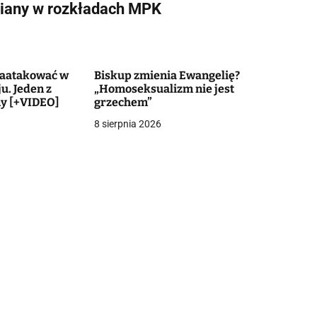
iany w rozkładach MPK
zaatakować w
Biskup zmienia Ewangelię?
. Jeden z
„Homoseksualizm nie jest
ny [+VIDEO]
grzechem”
8 sierpnia 2026