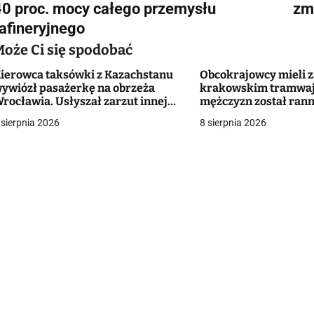
w
40 proc. mocy całego przemysłu
zm
rafineryjnego
Może Ci się spodobać
g
ierowca taksówki z Kazachstanu
Obcokrajowcy mieli 
a
ywiózł pasażerkę na obrzeża
krakowskim tramwaju
rocławia. Usłyszał zarzut innej
mężczyzn został ran
c
zynności seksualnej [+VIDEO]
 sierpnia 2026
8 sierpnia 2026
a
w
p
s
u