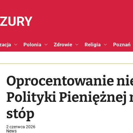
NZURY
zacja
Polonia
Zdrowie
Religia
Poznań
Oprocentowanie nie
Polityki Pieniężnej
stóp
2 czerwca 2026
News