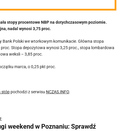
ymała stopy procentowe NBP na dotychczasowym poziomie.
na, nadal wynosi 3,75 proc.
owy Bank Polski we wtorkowym komunikacie. Główna stopa
5 proc. Stopa depozytowa wynosi 3,25 proc., stopa lombardowa
towa weksli – 3,85 proc.
oczątku marca, o 0,25 pkt proc.
a stóp
pochodzi z serwisu
NCZAS.INFO
.
:
ugi weekend w Poznaniu: Sprawdź