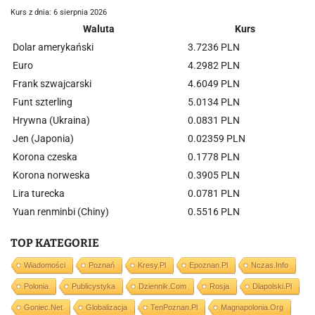
Kurs z dnia: 6 sierpnia 2026
Waluta
Kurs
Dolar amerykański
3.7236 PLN
Euro
4.2982 PLN
Frank szwajcarski
4.6049 PLN
Funt szterling
5.0134 PLN
Hrywna (Ukraina)
0.0831 PLN
Jen (Japonia)
0.02359 PLN
Korona czeska
0.1778 PLN
Korona norweska
0.3905 PLN
Lira turecka
0.0781 PLN
Yuan renminbi (Chiny)
0.5516 PLN
TOP KATEGORIE
Wiadomości
Poznań
Kresy.pl
Epoznan.pl
Nczas.info
Polonia
Publicystyka
Dziennik.com
Rosja
Dlapolski.pl
Goniec.net
Globalizacja
TenPoznan.pl
Magnapolonia.org