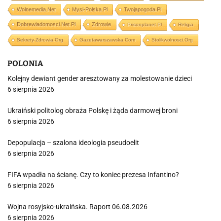
Wolnemedia.net
Mysl-Polska.pl
Twojapogoda.pl
Dobrewiadomosci.net.pl
Zdrowie
Prisonplanet.pl
Religia
Sekrety-Zdrowia.org
Gazetawarszawska.com
Stolikwolnosci.org
POLONIA
Kolejny dewiant gender aresztowany za molestowanie dzieci
6 sierpnia 2026
Ukraiński politolog obraża Polskę i żąda darmowej broni
6 sierpnia 2026
Depopulacja – szalona ideologia pseudoelit
6 sierpnia 2026
FIFA wpadła na ścianę. Czy to koniec prezesa Infantino?
6 sierpnia 2026
Wojna rosyjsko-ukraińska. Raport 06.08.2026
6 sierpnia 2026