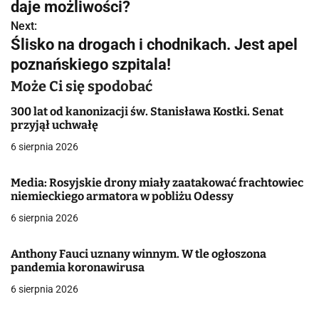
daje możliwości?
w
Next:
Ślisko na drogach i chodnikach. Jest apel
i
poznańskiego szpitala!
g
Może Ci się spodobać
a
300 lat od kanonizacji św. Stanisława Kostki. Senat
przyjął uchwałę
c
6 sierpnia 2026
j
Media: Rosyjskie drony miały zaatakować frachtowiec
a
niemieckiego armatora w pobliżu Odessy
w
6 sierpnia 2026
p
Anthony Fauci uznany winnym. W tle ogłoszona
i
pandemia koronawirusa
6 sierpnia 2026
s