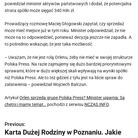
powiedział minister aktywów państwowych i dodał, że potencjalna
strata spółki może sięgać 340 mln zł.
Prowadzący rozmowę Maciej Głogowski zapytał, czy sprzedaż
może mieć miejsce już w tym roku. Minister odpowiedział, że nie
może na to odpowiedzieć, ponieważ decyzja jeszcze nie zapadła. A
to pośrednio wskazuje, że jest taka możliwość.
– Uważam, że nie jest rolą Orlenu, żeby nie mieć w swojej strukturze
Polska Press. Na razie zajmujemy się dużo bardziej priorytetowymi
sprawami, które w dużo większej skali wpływają na wyniki spółki
niż Polska Press. Ale to też gdzieś z tyłu jest na liście spraw do
załatwienia – powiedział Wojciech Balczun.
Artykuł
Orlen sprzeda grupę Polska Press? Minister ujawnia: Są
chętni i mamy temat…
pochodzi z serwisu
NCZAS.INFO
.
Previous:
N
Karta Dużej Rodziny w Poznaniu. Jakie
a