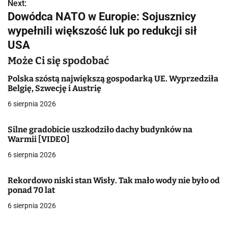
w
Next:
Dowódca NATO w Europie: Sojusznicy
i
wypełnili większość luk po redukcji sił
g
USA
a
Może Ci się spodobać
c
Polska szóstą największą gospodarką UE. Wyprzedziła
Belgię, Szwecję i Austrię
j
6 sierpnia 2026
a
Silne gradobicie uszkodziło dachy budynków na
w
Warmii [VIDEO]
6 sierpnia 2026
p
i
Rekordowo niski stan Wisły. Tak mało wody nie było od
ponad 70 lat
s
6 sierpnia 2026
u