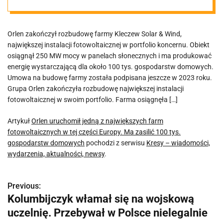
farm
Orlen zakończył rozbudowę farmy Kleczew Solar & Wind,
fotowoltaicznyc
największej instalacji fotowoltaicznej w portfolio koncernu. Obiekt
osiągnął 250 MW mocy w panelach słonecznych i ma produkować
h w tej części
energię wystarczającą dla około 100 tys. gospodarstw domowych.
Umowa na budowę farmy została podpisana jeszcze w 2023 roku.
Grupa Orlen zakończyła rozbudowę największej instalacji
Europy. Ma
fotowoltaicznej w swoim portfolio. Farma osiągnęła […]
zasilić 100 tys.
Artykuł
Orlen uruchomił jedną z największych farm
fotowoltaicznych w tej części Europy. Ma zasilić 100 tys.
gospodarstw domowych
pochodzi z serwisu
Kresy – wiadomości,
gospodarstw
wydarzenia, aktualności, newsy
.
domowych
Previous:
N
Kolumbijczyk włamał się na wojskową
a
uczelnię. Przebywał w Polsce nielegalnie