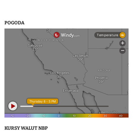
POGODA
KURSY WALUT NBP