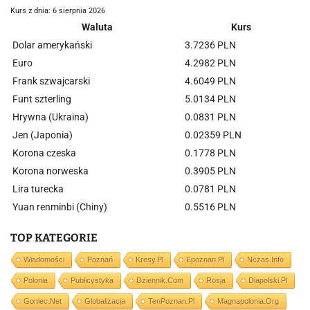
Kurs z dnia: 6 sierpnia 2026
Waluta
Kurs
Dolar amerykański
3.7236 PLN
Euro
4.2982 PLN
Frank szwajcarski
4.6049 PLN
Funt szterling
5.0134 PLN
Hrywna (Ukraina)
0.0831 PLN
Jen (Japonia)
0.02359 PLN
Korona czeska
0.1778 PLN
Korona norweska
0.3905 PLN
Lira turecka
0.0781 PLN
Yuan renminbi (Chiny)
0.5516 PLN
TOP KATEGORIE
Wiadomości
Poznań
Kresy.pl
Epoznan.pl
Nczas.info
Polonia
Publicystyka
Dziennik.com
Rosja
Dlapolski.pl
Goniec.net
Globalizacja
TenPoznan.pl
Magnapolonia.org