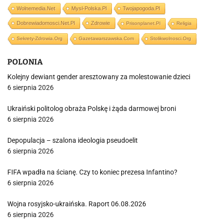
Wolnemedia.net
Mysl-Polska.pl
Twojapogoda.pl
Dobrewiadomosci.net.pl
Zdrowie
Prisonplanet.pl
Religia
Sekrety-Zdrowia.org
Gazetawarszawska.com
Stolikwolnosci.org
POLONIA
Kolejny dewiant gender aresztowany za molestowanie dzieci
6 sierpnia 2026
Ukraiński politolog obraża Polskę i żąda darmowej broni
6 sierpnia 2026
Depopulacja – szalona ideologia pseudoelit
6 sierpnia 2026
FIFA wpadła na ścianę. Czy to koniec prezesa Infantino?
6 sierpnia 2026
Wojna rosyjsko-ukraińska. Raport 06.08.2026
6 sierpnia 2026