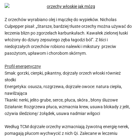
Z orzechów wyrabiano olej i mączkę do wypieków. Nicholas
Culpepper pisał: „Starsze, bardziej tłuste orzechy można używać do
leczenia blizn po zgorzelach karbunkułach. Kawałek zielonej łuski
włożony do dziury zepsutego zęba łagodzi ból”. Z liści i
niedojrzałych orzechów robiono nalewki i mikstury przeciw
pasożytom, upławom i chorobom skórnym.
Profil energetyczny
Smak: gorzki, cierpki, pikantny, dojrzały orzech włoski również
słodki
Energetyka: osusza, rozgrzewa, dojrzałe owoce: natura ciepła,
nawilżająca
Tkanki: nerki, jelito grube, serce, płuca, skóra , błony śluzowe
Działanie: Rozgrzewa płuca, wzmacnia krew, usuwa blokady z jelit,
ożywia śledzionę/ żołądek, usuwa nadmiar wilgoci
Według TCM dojrzałe orzechy wzmacniają żywotną energię nerek,
pomagają płucom wychwycić z nich Qi. Zalecane w leczeniu