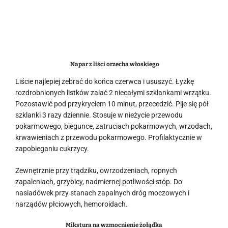
Napar z liści orzecha włoskiego
Liście najlepiej zebrać do końca czerwca i ususzyć. Łyżkę
rozdrobnionych listków zalać 2 niecałymi szklankami wrzątku.
Pozostawić pod przykryciem 10 minut, przecedzić. Pije się pół
szklanki 3 razy dziennie. Stosuje w nieżycie przewodu
pokarmowego, biegunce, zatruciach pokarmowych, wrzodach,
krwawieniach z przewodu pokarmowego. Profilaktycznie w
zapobieganiu cukrzycy.
Zewnętrznie przy trądziku, owrzodzeniach, ropnych
zapaleniach, grzybicy, nadmiernej potliwości stóp. Do
nasiadówek przy stanach zapalnych dróg moczowych i
narządów płciowych, hemoroidach.
Mikstura na wzmocnienie żołądka