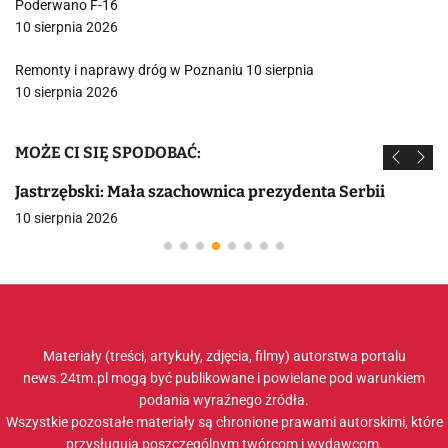
Poderwano F-16
10 sierpnia 2026
Remonty i naprawy dróg w Poznaniu 10 sierpnia
10 sierpnia 2026
MOŻE CI SIĘ SPODOBAĆ:
Jastrzębski: Mała szachownica prezydenta Serbii
10 sierpnia 2026
Materiały (treści, artykuły, zdjęcia, filmy) autorstwa portalu
news.24tm.pl mogą być publikowane i powielane pod warunkiem
podania wyraźnego źródła.
Wszystkie pozostałe materiały są chronione prawami autorskimi, które
przysługują poszczególnym twórcom i wydawcom.