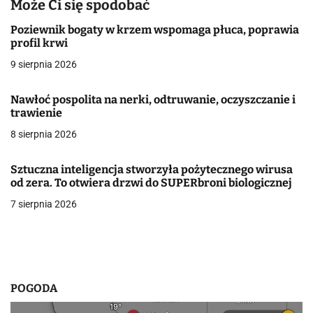
a
Może Ci się spodobać
c
Poziewnik bogaty w krzem wspomaga płuca, poprawia
profil krwi
j
9 sierpnia 2026
a
Nawłoć pospolita na nerki, odtruwanie, oczyszczanie i
w
trawienie
8 sierpnia 2026
p
i
Sztuczna inteligencja stworzyła pożytecznego wirusa
od zera. To otwiera drzwi do SUPERbroni biologicznej
s
7 sierpnia 2026
u
POGODA