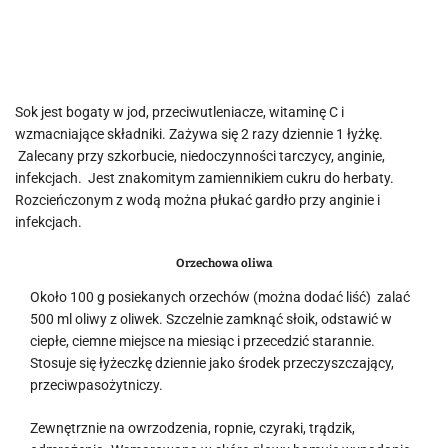
Sok jest bogaty w jod, przeciwutleniacze, witaminę C i
wzmacniające składniki. Zażywa się 2 razy dziennie 1 łyżkę.
Zalecany przy szkorbucie, niedoczynności tarczycy, anginie,
infekcjach. Jest znakomitym zamiennikiem cukru do herbaty.
Rozcieńczonym z wodą można płukać gardło przy anginie i
infekcjach.
Orzechowa oliwa
Około 100 g posiekanych orzechów (można dodać liść) zalać
500 ml oliwy z oliwek. Szczelnie zamknąć słoik, odstawić w
ciepłe, ciemne miejsce na miesiąc i przecedzić starannie.
Stosuje się łyżeczkę dziennie jako środek przeczyszczający,
przeciwpasożytniczy.
Zewnętrznie na owrzodzenia, ropnie, czyraki, trądzik,