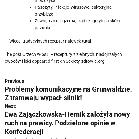
miażdżyca
Pasożyty, infekcje wirusowe, bakteryjne,
grzybicze
Zewnętrznie: egzema, trądzik, grzybica skóry i
paznokci
Więcej tradycyjnych receptur nalewek
tutaj
.
The post
Orzech włoski – receptury z zielonych, niedojrzałych
owoców i liści
appeared first on
Sekrety-zdrowia.org
.
Previous:
N
Problemy komunikacyjne na Grunwaldzie.
a
Z tramwaju wypadł silnik!
w
Next:
Ewa Zajączkowska-Hernik założyła nowy
i
ruch na prawicy. Podzielone opinie w
g
Konfederacji