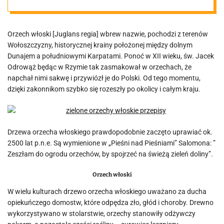
owoców i liści
Orzech włoski [Juglans regia] wbrew nazwie, pochodzi z terenów
Wołoszczyzny, historycznej krainy położonej między dolnym
Dunajem a południowymi Karpatami. Ponoć w XII wieku, św. Jacek
Odrowąż będąc w Rzymie tak zasmakował w orzechach, że
napchał nimi sakwę i przywiózł je do Polski. Od tego momentu,
dzięki zakonnikom szybko się rozeszły po okolicy i całym kraju.
Drzewa orzecha włoskiego prawdopodobnie zaczęto uprawiać ok.
2500 lat p.n.e. Są wymienione w „Pieśni nad Pieśniami” Salomona:
”
Zeszłam do ogrodu orzechów, by spojrzeć na świeżą zieleń doliny”.
Orzech włoski
W wielu kulturach drzewo orzecha włoskiego uważano za ducha
opiekuńczego domostw, które odpędza zło, głód i choroby. Drewno
wykorzystywano w stolarstwie, orzechy stanowiły odżywczy