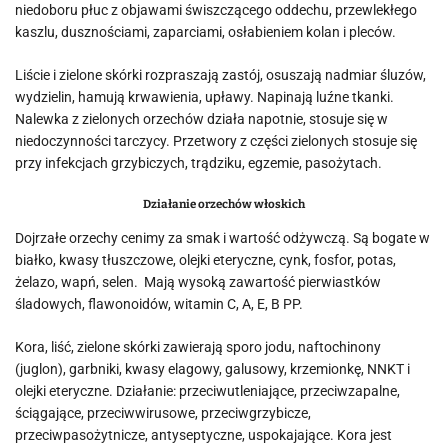
niedoboru płuc z objawami świszczącego oddechu, przewlekłego
kaszlu, dusznościami, zaparciami, osłabieniem kolan i pleców.
Liście i zielone skórki rozpraszają zastój, osuszają nadmiar śluzów,
wydzielin, hamują krwawienia, upławy. Napinają luźne tkanki.
Nalewka z zielonych orzechów działa napotnie, stosuje się w
niedoczynności tarczycy. Przetwory z części zielonych stosuje się
przy infekcjach grzybiczych, trądziku, egzemie, pasożytach.
Działanie orzechów włoskich
Dojrzałe orzechy cenimy za smak i wartość odżywczą. Są bogate w
białko, kwasy tłuszczowe, olejki eteryczne, cynk, fosfor, potas,
żelazo, wapń, selen. Mają wysoką zawartość pierwiastków
śladowych, flawonoidów, witamin C, A, E, B PP.
Kora, liść, zielone skórki zawierają sporo jodu, naftochinony
(juglon), garbniki, kwasy elagowy, galusowy, krzemionkę, NNKT i
olejki eteryczne. Działanie: przeciwutleniające, przeciwzapalne,
ściągające, przeciwwirusowe, przeciwgrzybicze,
przeciwpasożytnicze, antyseptyczne, uspokajające. Kora jest