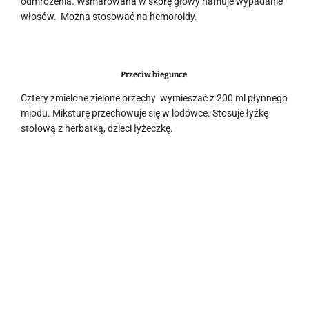
odmrożenia. Wsmarowana w skórę głowy hamuje wypadanie
włosów. Można stosować na hemoroidy.
Przeciw biegunce
Cztery zmielone zielone orzechy wymieszać z 200 ml płynnego
miodu. Miksturę przechowuje się w lodówce. Stosuje łyżkę
stołową z herbatką, dzieci łyżeczkę.