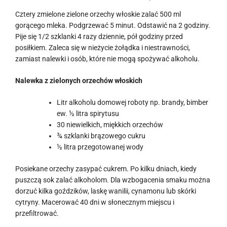
Cztery zmielone zielone orzechy włoskie zalać 500 ml
gorącego mleka. Podgrzewać 5 minut. Odstawić na 2 godziny.
Pije się 1/2 szklanki 4 razy dziennie, pół godziny przed
posiłkiem. Zaleca się w nieżycie żołądka i niestrawności,
zamiast nalewki i osób, które nie mogą spożywać alkoholu.
Nalewka z zielonych orzechów włoskich
Litr alkoholu domowej roboty np. brandy, bimber
ew. ½ litra spirytusu
30 niewielkich, miękkich orzechów
¾ szklanki brązowego cukru
½ litra przegotowanej wody
Posiekane orzechy zasypać cukrem. Po kilku dniach, kiedy
puszczą sok zalać alkoholom. Dla wzbogacenia smaku można
dorzuć kilka goździków, laskę wanilii, cynamonu lub skórki
cytryny. Macerować 40 dni w słonecznym miejscu i
przefiltrować.