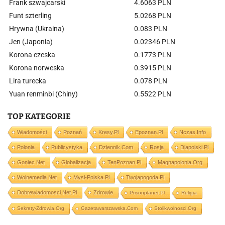
Frank szwajcarski
4.6063 PLN
Funt szterling
5.0268 PLN
Hrywna (Ukraina)
0.083 PLN
Jen (Japonia)
0.02346 PLN
Korona czeska
0.1773 PLN
Korona norweska
0.3915 PLN
Lira turecka
0.078 PLN
Yuan renminbi (Chiny)
0.5522 PLN
TOP KATEGORIE
Wiadomości
Poznań
Kresy.pl
Epoznan.pl
Nczas.info
Polonia
Publicystyka
Dziennik.com
Rosja
Dlapolski.pl
Goniec.net
Globalizacja
TenPoznan.pl
Magnapolonia.org
Wolnemedia.net
Mysl-Polska.pl
Twojapogoda.pl
Dobrewiadomosci.net.pl
Zdrowie
Prisonplanet.pl
Religia
Sekrety-Zdrowia.org
Gazetawarszawska.com
Stolikwolnosci.org