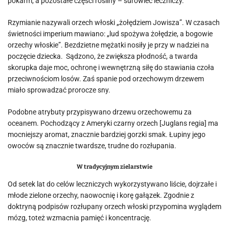
pokarm, a pozostałe części rośliny – surowiec leczniczy.
Rzymianie nazywali orzech włoski „żołędziem Jowisza”. W czasach
świetności imperium mawiano: „lud spożywa żołędzie, a bogowie
orzechy włoskie”. Bezdzietne mężatki nosiły je przy w nadziei na
poczęcie dziecka. Sądzono, że zwiększa płodność, a twarda
skorupka daje moc, ochronę i wewnętrzną siłę do stawiania czoła
przeciwnościom losów. Zaś spanie pod orzechowym drzewem
miało sprowadzać prorocze sny.
Podobne atrybuty przypisywano drzewu orzechowemu za
oceanem. Pochodzący z Ameryki czarny orzech [Juglans regia] ma
mocniejszy aromat, znacznie bardziej gorzki smak. Łupiny jego
owoców są znacznie twardsze, trudne do rozłupania.
W tradycyjnym zielarstwie
Od setek lat do celów leczniczych wykorzystywano liście, dojrzałe i
młode zielone orzechy, naowocnię i korę gałązek. Zgodnie z
doktryną podpisów rozłupany orzech włoski przypomina wyglądem
mózg, toteż wzmacnia pamięć i koncentrację.