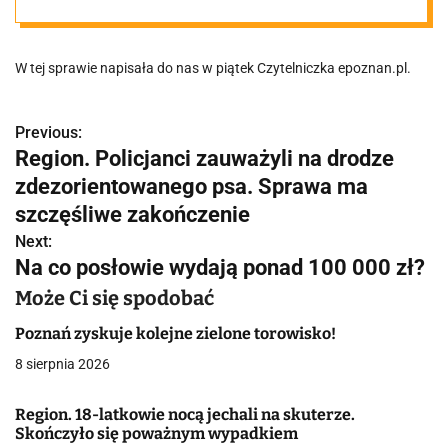
W tej sprawie napisała do nas w piątek Czytelniczka epoznan.pl.
Previous:
N
Region. Policjanci zauważyli na drodze
a
zdezorientowanego psa. Sprawa ma
w
szczęśliwe zakończenie
Next:
i
Na co posłowie wydają ponad 100 000 zł?
g
Może Ci się spodobać
a
Poznań zyskuje kolejne zielone torowisko!
c
8 sierpnia 2026
j
Region. 18-latkowie nocą jechali na skuterze.
Skończyło się poważnym wypadkiem
a