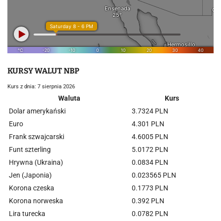
KURSY WALUT NBP
Kurs z dnia: 7 sierpnia 2026
Waluta
Kurs
Dolar amerykański
3.7324 PLN
Euro
4.301 PLN
Frank szwajcarski
4.6005 PLN
Funt szterling
5.0172 PLN
Hrywna (Ukraina)
0.0834 PLN
Jen (Japonia)
0.023565 PLN
Korona czeska
0.1773 PLN
Korona norweska
0.392 PLN
Lira turecka
0.0782 PLN