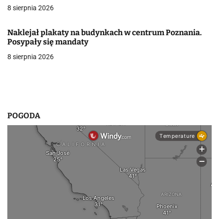
8 sierpnia 2026
w
p
Naklejał plakaty na budynkach w centrum Poznania.
Posypały się mandaty
i
8 sierpnia 2026
s
u
POGODA