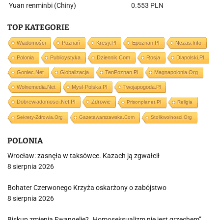
Yuan renminbi (Chiny)
0.553 PLN
TOP KATEGORIE
Wiadomości
Poznań
Kresy.pl
Epoznan.pl
Nczas.info
Polonia
Publicystyka
Dziennik.com
Rosja
Dlapolski.pl
Goniec.net
Globalizacja
TenPoznan.pl
Magnapolonia.org
Wolnemedia.net
Mysl-Polska.pl
Twojapogoda.pl
Dobrewiadomosci.net.pl
Zdrowie
Prisonplanet.pl
Religia
Sekrety-Zdrowia.org
Gazetawarszawska.com
Stolikwolnosci.org
POLONIA
Wrocław: zasnęła w taksówce. Kazach ją zgwałcił
8 sierpnia 2026
Bohater Czerwonego Krzyża oskarżony o zabójstwo
8 sierpnia 2026
Biskup zmienia Ewangelię? „Homoseksualizm nie jest grzechem”