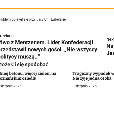
sąsiedztwie
roblem pojawił się przy ulicy Unii Lubelskiej.
revious:
N
Next
Piwo z Mentzenem. Lider Konfederacji
Na
a
przedstawił nowych gości. „Nie wszyscy
Je
w
politycy muszą…”
Może Ci się spodobać
niej betonu, więcej zieleni na
Tragiczny wypadek w
g
oznańskim osiedlu
Nie żyje jedna osoba
a
 sierpnia 2026
8 sierpnia 2026
c