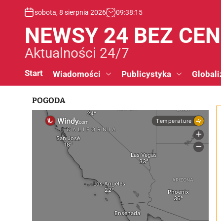
S
sobota, 8 sierpnia 2026
09
:
38
:
16
k
i
NEWSY 24 BEZ CE
p
t
Aktualności 24/7
o
c
Start
Wiadomości
Publicystyka
Globali
o
n
POGODA
t
e
n
t