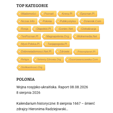
TOP KATEGORIE
Wiadomości
Poznań
Kresy.pl
Epoznan.pl
Nczas.info
Polonia
Publicystyka
Dziennik.com
i
Rosja
Dlapolski.pl
Goniec.net
Globalizacja
TenPoznan.pl
Magnapolonia.org
Wolnemedia.net
Mysl-Polska.pl
Twojapogoda.pl
Dobrewiadomosci.net.pl
Zdrowie
Prisonplanet.pl
Religia
Sekrety-Zdrowia.org
Gazetawarszawska.com
Stolikwolnosci.org
POLONIA
Wojna rosyjsko-ukraińska. Raport 08.08.2026
8 sierpnia 2026
Kalendarium historyczne: 8 sierpnia 1667 – śmierć
zdrajcy Hieronima Radziejowski…