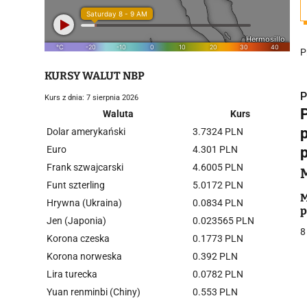
P
KURSY WALUT NBP
P
Kurs z dnia: 7 sierpnia 2026
Waluta
Kurs
Dolar amerykański
3.7324 PLN
Euro
4.301 PLN
Frank szwajcarski
4.6005 PLN
i
Funt szterling
5.0172 PLN
M
Hrywna (Ukraina)
0.0834 PLN
p
Jen (Japonia)
0.023565 PLN
8
Korona czeska
0.1773 PLN
Korona norweska
0.392 PLN
Lira turecka
0.0782 PLN
j
Yuan renminbi (Chiny)
0.553 PLN