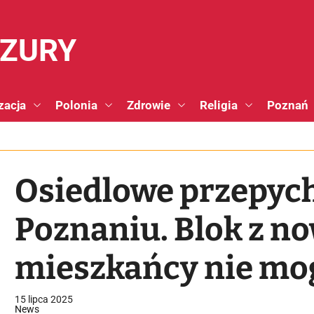
NZURY
zacja
Polonia
Zdrowie
Religia
Poznań
Osiedlowe przepyc
Poznaniu. Blok z n
mieszkańcy nie mog
spółdzielczej infra
15 lipca 2025
News