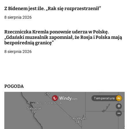
j
Z Bidenem jest źle. „Rak się rozprzestrzenił”
a
8 sierpnia 2026
w
p
Rzeczniczka Kremla ponownie uderza w Polskę.
„Gdański muzealnik zapomniał, że Rosja i Polska mają
i
bezpośrednią granicę”
8 sierpnia 2026
s
u
POGODA