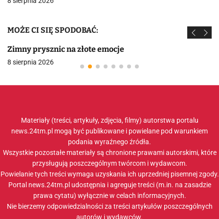
8 sierpnia 2026
MOŻE CI SIĘ SPODOBAĆ:
Zimny prysznic na złote emocje
8 sierpnia 2026
Materiały (treści, artykuły, zdjęcia, filmy) autorstwa portalu
news.24tm.pl mogą być publikowane i powielane pod warunkiem
podania wyraźnego źródła.
Wszystkie pozostałe materiały są chronione prawami autorskimi, które
przysługują poszczególnym twórcom i wydawcom.
Powielanie tych treści wymaga uzyskania ich uprzedniej pisemnej zgody.
Portal news.24tm.pl udostępnia i agreguje treści (m.in. na zasadzie
prawa cytatu) wyłącznie w celach informacyjnych.
Nie bierzemy odpowiedzialności za treści artykułów poszczególnych
autorów i wydawców.