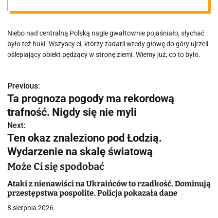
coś takiego
Niebo nad centralną Polską nagle gwałtownie pojaśniało, słychać
było też huki. Wszyscy ci, którzy zadarli wtedy głowę do góry ujrzeli
oślepiający obiekt pędzący w stronę ziemi. Wiemy już, co to było.
Previous:
N
Ta prognoza pogody ma rekordową
a
trafność. Nigdy się nie myli
w
Next:
Ten okaz znaleziono pod Łodzią.
i
Wydarzenie na skalę światową
g
Może Ci się spodobać
a
Ataki z nienawiści na Ukraińców to rzadkość. Dominują
przestępstwa pospolite. Policja pokazała dane
c
8 sierpnia 2026