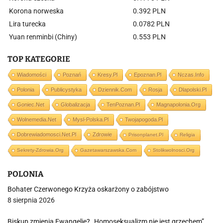
Korona norweska
0.392 PLN
Lira turecka
0.0782 PLN
Yuan renminbi (Chiny)
0.553 PLN
TOP KATEGORIE
Wiadomości
Poznań
Kresy.pl
Epoznan.pl
Nczas.info
Polonia
Publicystyka
Dziennik.com
Rosja
Dlapolski.pl
Goniec.net
Globalizacja
TenPoznan.pl
Magnapolonia.org
Wolnemedia.net
Mysl-Polska.pl
Twojapogoda.pl
Dobrewiadomosci.net.pl
Zdrowie
Prisonplanet.pl
Religia
Sekrety-Zdrowia.org
Gazetawarszawska.com
Stolikwolnosci.org
POLONIA
Bohater Czerwonego Krzyża oskarżony o zabójstwo
8 sierpnia 2026
Biskup zmienia Ewangelię? „Homoseksualizm nie jest grzechem”