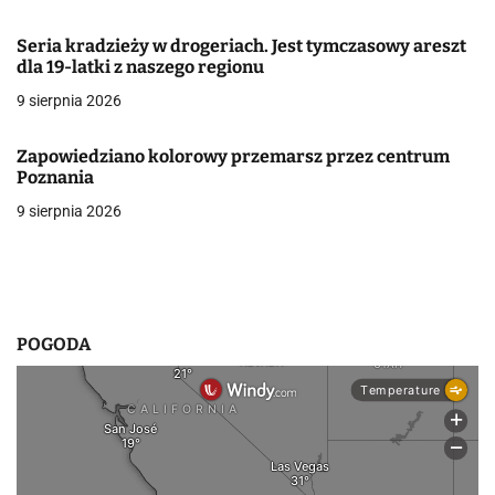
w
Seria kradzieży w drogeriach. Jest tymczasowy areszt
dla 19-latki z naszego regionu
p
9 sierpnia 2026
i
s
Zapowiedziano kolorowy przemarsz przez centrum
Poznania
u
9 sierpnia 2026
POGODA