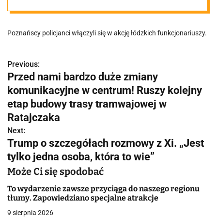
w całym kraju,
Poznańscy policjanci włączyli się w akcję łódzkich funkcjonariuszy.
straty na 1,4
mln złotych
Previous:
N
Przed nami bardzo duże zmiany
a
komunikacyjne w centrum! Ruszy kolejny
w
etap budowy trasy tramwajowej w
Ratajczaka
i
Next:
g
Trump o szczegółach rozmowy z Xi. „Jest
tylko jedna osoba, która to wie”
a
Może Ci się spodobać
c
To wydarzenie zawsze przyciąga do naszego regionu
j
tłumy. Zapowiedziano specjalne atrakcje
a
9 sierpnia 2026