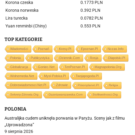
Korona czeska
0.1773 PLN
Korona norweska
0.392 PLN
Lira turecka
0.0782 PLN
Yuan renminbi (Chiny)
0.553 PLN
TOP KATEGORIE
Wiadomości
Poznań
Kresy.pl
Epoznan.pl
Nczas.info
Polonia
Publicystyka
Dziennik.com
Rosja
Dlapolski.pl
Globalizacja
Goniec.net
TenPoznan.pl
Magnapolonia.org
Wolnemedia.net
Mysl-Polska.pl
Twojapogoda.pl
Dobrewiadomosci.net.pl
Zdrowie
Prisonplanet.pl
Religia
Sekrety-Zdrowia.org
Gazetawarszawska.com
Stolikwolnosci.org
POLONIA
Australijka cudem uniknęła porwania w Paryżu. Sceny jak z filmu
„Uprowadzona”
9 sierpnia 2026