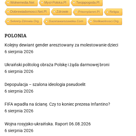
Wolnemedia.net
Mysl-Polska.pl
Twojapogoda.pl
Dobrewiadomosci.net.pl
Zdrowie
Prisonplanet.pl
Religia
Sekrety-Zdrowia.org
Gazetawarszawska.com
Stolikwolnosci.org
POLONIA
Kolejny dewiant gender aresztowany za molestowanie dzieci
6 sierpnia 2026
Ukraiński politolog obraża Polskę i żąda darmowej broni
6 sierpnia 2026
Depopulacja – szalona ideologia pseudoelit
6 sierpnia 2026
FIFA wpadła na ścianę. Czy to koniec prezesa Infantino?
6 sierpnia 2026
Wojna rosyjsko-ukraińska. Raport 06.08.2026
6 sierpnia 2026