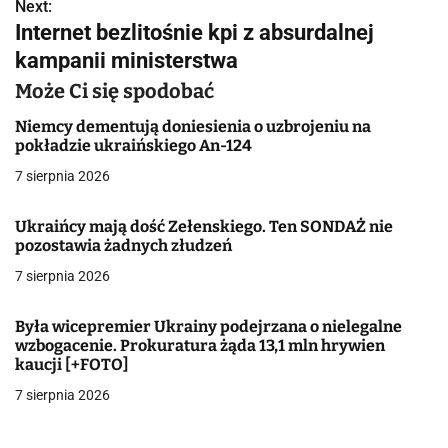
w
Next:
Internet bezlitośnie kpi z absurdalnej
i
kampanii ministerstwa
g
Może Ci się spodobać
a
Niemcy dementują doniesienia o uzbrojeniu na
pokładzie ukraińskiego An-124
c
7 sierpnia 2026
j
Ukraińcy mają dość Zełenskiego. Ten SONDAŻ nie
a
pozostawia żadnych złudzeń
w
7 sierpnia 2026
p
Była wicepremier Ukrainy podejrzana o nielegalne
i
wzbogacenie. Prokuratura żąda 13,1 mln hrywien
kaucji [+FOTO]
s
7 sierpnia 2026
u