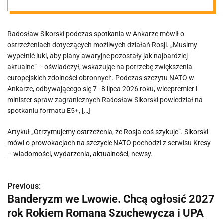
Sikorski mówi o
Radosław Sikorski podczas spotkania w Ankarze mówił o
prowokacjach
ostrzeżeniach dotyczących możliwych działań Rosji. „Musimy
wypełnić luki, aby plany awaryjne pozostały jak najbardziej
na szczycie
aktualne” – oświadczył, wskazując na potrzebę zwiększenia
europejskich zdolności obronnych. Podczas szczytu NATO w
Ankarze, odbywającego się 7–8 lipca 2026 roku, wicepremier i
NATO
minister spraw zagranicznych Radosław Sikorski powiedział na
spotkaniu formatu E5+, […]
Artykuł
„Otrzymujemy ostrzeżenia, że Rosja coś szykuje”. Sikorski
mówi o prowokacjach na szczycie NATO
pochodzi z serwisu
Kresy
– wiadomości, wydarzenia, aktualności, newsy
.
Previous:
N
Banderyzm we Lwowie. Chcą ogłosić 2027
a
rok Rokiem Romana Szuchewycza i UPA