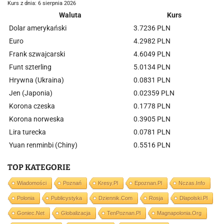
Kurs z dnia: 6 sierpnia 2026
Waluta
Kurs
Dolar amerykański
3.7236 PLN
Euro
4.2982 PLN
Frank szwajcarski
4.6049 PLN
Funt szterling
5.0134 PLN
Hrywna (Ukraina)
0.0831 PLN
Jen (Japonia)
0.02359 PLN
Korona czeska
0.1778 PLN
Korona norweska
0.3905 PLN
Lira turecka
0.0781 PLN
Yuan renminbi (Chiny)
0.5516 PLN
TOP KATEGORIE
Wiadomości
Poznań
Kresy.pl
Epoznan.pl
Nczas.info
Polonia
Publicystyka
Dziennik.com
Rosja
Dlapolski.pl
Goniec.net
Globalizacja
TenPoznan.pl
Magnapolonia.org