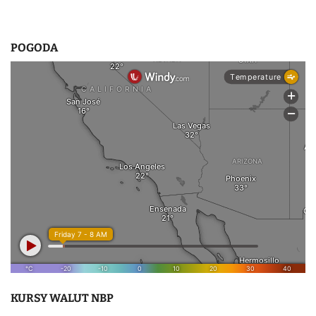
POGODA
KURSY WALUT NBP