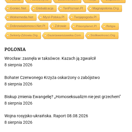
Goniec.net
Globalizacja
TenPoznan.pl
Magnapolonia.org
Wolnemedia.net
Mysl-Polska.pl
Twojapogoda.pl
Dobrewiadomosci.net.pl
Zdrowie
Prisonplanet.pl
Religia
Sekrety-Zdrowia.org
Gazetawarszawska.com
Stolikwolnosci.org
POLONIA
Wrocław: zasnęła w taksówce. Kazach ją zgwałcił
8 sierpnia 2026
Bohater Czerwonego Krzyża oskarżony o zabójstwo
8 sierpnia 2026
Biskup zmienia Ewangelię? „Homoseksualizm nie jest grzechem”
8 sierpnia 2026
Wojna rosyjsko-ukraińska. Raport 08.08.2026
8 sierpnia 2026