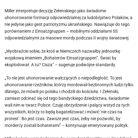
Miller interpretuje decyzję Zełenskiego jako świadome
uhonorowanie formacji odpowiedzialnej za ludobójstwo Polaków, a
nie jedynie jako gest patriotyzmu ukraińskiego. Nawiązuje do tego
porównaniem z Einsatzgruppen – mobilnymi oddziałami SS
odpowiedzialnymi za masowe mordy podczas II wojny światowej
„Wyobraźcie sobie, że ktoś w Niemczech nazwałby jednostkę
wojskową imieniem „Bohaterów Einsatzgruppen”. Świat by
eksplodował. A tu? Cisza” – sugeruje podwójne standardy.
„To nie jest uhonorowanie walczących o niepodległość. To jest
uhonorowanie rzeźników, którzy mordowali bezbronnych ludzi tylko
dlatego, że mówili po polsku i chodzili do kościoła. I Zełenski,
zamiast odcinać się od tego bandyckiego dziedzictwa, świadomie
wali nim w twarz Polsce. Czuję obrzydzenie i palący wstyd za tych
wszystkich, którzy to będą bagatelizować i mówić 'nie czas na
protest’. Bo jest czas. Zawsze jest czas, żeby nie pozwolić, by
mordercy zostali bohaterami” – kontynuuje emerytowany polityk.