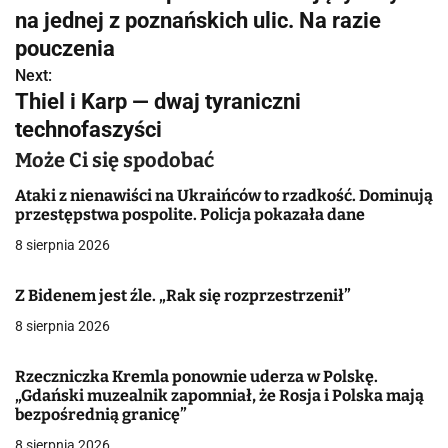
a
na jednej z poznańskich ulic. Na razie
w
pouczenia
Next:
i
Thiel i Karp — dwaj tyraniczni
g
technofaszyści
a
Może Ci się spodobać
c
Ataki z nienawiści na Ukraińców to rzadkość. Dominują
przestępstwa pospolite. Policja pokazała dane
j
8 sierpnia 2026
a
Z Bidenem jest źle. „Rak się rozprzestrzenił”
w
8 sierpnia 2026
p
Rzeczniczka Kremla ponownie uderza w Polskę.
i
„Gdański muzealnik zapomniał, że Rosja i Polska mają
bezpośrednią granicę”
s
8 sierpnia 2026