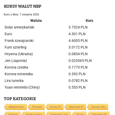
KURSY WALUT NBP
Kurs z dnia: 7 sierpnia 2026
Waluta
Kurs
Dolar amerykański
3.7324 PLN
Euro
4.301 PLN
Frank szwajcarski
4.6005 PLN
Funt szterling
5.0172 PLN
Hrywna (Ukraina)
0.0834 PLN
Jen (Japonia)
0.023565 PLN
Korona czeska
0.1773 PLN
Korona norweska
0.392 PLN
Lira turecka
0.0782 PLN
Yuan renminbi (Chiny)
0.553 PLN
TOP KATEGORIE
Wiadomości
Poznań
Kresy.pl
Epoznan.pl
Nczas.info
Polonia
Publicystyka
Dziennik.com
Rosja
Dlapolski.pl