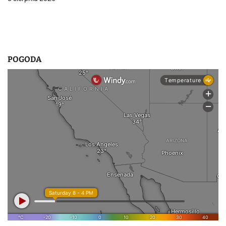
u
POGODA