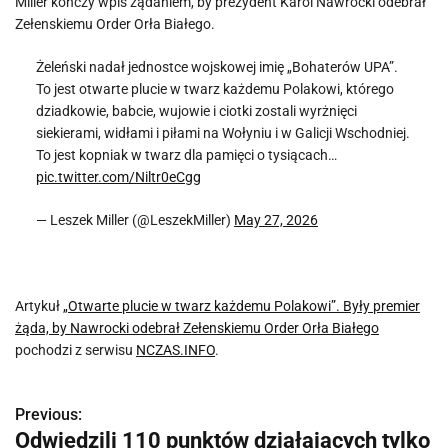
Miller kończy wpis żądaniem, by prezydent Karol Nawrocki odebrał
Zełenskiemu Order Orła Białego.
Żeleński nadał jednostce wojskowej imię „Bohaterów UPA”.
To jest otwarte plucie w twarz każdemu Polakowi, którego
dziadkowie, babcie, wujowie i ciotki zostali wyrżnięci
siekierami, widłami i piłami na Wołyniu i w Galicji Wschodniej.
To jest kopniak w twarz dla pamięci o tysiącach…
pic.twitter.com/Niltr0eCgg
— Leszek Miller (@LeszekMiller)
May 27, 2026
Artykuł
„Otwarte plucie w twarz każdemu Polakowi”. Były premier
żąda, by Nawrocki odebrał Zełenskiemu Order Orła Białego
pochodzi z serwisu
NCZAS.INFO
.
Previous:
N
Odwiedzili 110 punktów działających tylko