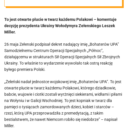
premier żąda,
To jest otwarte plucie w twarz każdemu Polakowi – komentuje
by Nawrocki
decyzję prezydenta Ukrainy Wołodymyra Zełenskiego Leszek
Miller.
odebrał
26 maja Zełenski podpisał dekret nadający imię „Bohaterów UPA”
Samodzielnemu Centrum Operacji Specjalnych „Północ”,
Zełenskiemu
działającemu w strukturach Sił Operacji Specjalnych Sił Zbrojnych
Ukrainy. To właśnie to wydarzenie wywołało tak ostrą reakcję
Order Orła
byłego premiera Polski.
„Żeleński nadał jednostce wojskowej imię „Bohaterów UPA”. To jest
Białego
otwarte plucie w twarz każdemu Polakowi, którego dziadkowie,
babcie, wujowie i ciotki zostali wyrżnięci siekierami, widłami i piłami
na Wołyniu i w Galicji Wschodniej. To jest kopniak w twarz dla
pamięci o tysiącach zamordowanych dzieci, kobiet i starców –
rzezi, którą UPA przeprowadziła z premedytacją, z takim
bestialstwem, że nawet Niemcom robiło się niedobrze” – napisał
Miller.