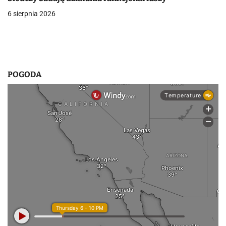
s
6 sierpnia 2026
u
POGODA