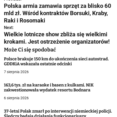
N
Polska armia zamawia sprzęt za blisko 60
a
mld zł. Wśród kontraktów Borsuki, Kraby,
w
Raki i Rosomaki
Next:
i
Wielkie lotnicze show zbliża się wielkimi
g
krokami. Jest ostrzeżenie organizatorów!
a
Może Ci się spodobać
c
Polsce brakuje 150 km do ukończenia sieci autostrad.
GDDKiA wskazała ostatnie odcinki
j
7 sierpnia 2026
a
163,6 tys. zł na karaoke i basen z kulkami. NIK
w
zakwestionowała wydatek resortu Bodnara
6 sierpnia 2026
p
i
37-letni Polak zmarł po interwencji niemieckiej policji.
Śledczy badają działania funkcjonariuszy