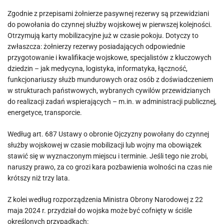
Zgodnie z przepisami żołnierze pasywnej rezerwy są przewidziani
do powołania do czynnej służby wojskowej w pierwszej kolejności.
Otrzymują karty mobilizacyjne już w czasie pokoju. Dotyczy to
zwłaszcza: żołnierzy rezerwy posiadających odpowiednie
przygotowanie i kwalifikacje wojskowe, specjalistów z kluczowych
dziedzin – jak medycyna, logistyka, informatyka, łączność,
funkcjonariuszy służb mundurowych oraz osób z doświadczeniem
w strukturach państwowych, wybranych cywilów przewidzianych
do realizacji zadań wspierających – m.in. w administracji publicznej,
energetyce, transporcie.
Według art. 687 Ustawy o obronie Ojczyzny powołany do czynnej
służby wojskowej w czasie mobilizacji lub wojny ma obowiązek
stawić się w wyznaczonym miejscu i terminie. Jeśli tego nie zrobi,
naruszy prawo, za co grozi kara pozbawienia wolności na czas nie
krótszy niż trzy lata.
Z kolei według rozporządzenia Ministra Obrony Narodowej z 22
maja 2024 r. przydział do wojska może być cofnięty w ściśle
określonych przypadkach: