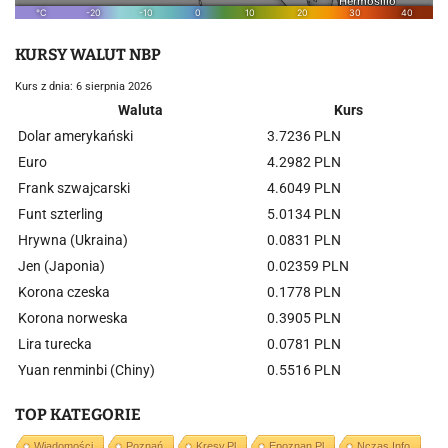
KURSY WALUT NBP
Kurs z dnia: 6 sierpnia 2026
Waluta
Kurs
Dolar amerykański
3.7236 PLN
Euro
4.2982 PLN
Frank szwajcarski
4.6049 PLN
Funt szterling
5.0134 PLN
Hrywna (Ukraina)
0.0831 PLN
Jen (Japonia)
0.02359 PLN
Korona czeska
0.1778 PLN
Korona norweska
0.3905 PLN
Lira turecka
0.0781 PLN
Yuan renminbi (Chiny)
0.5516 PLN
TOP KATEGORIE
Wiadomości
Poznań
Kresy.pl
Epoznan.pl
Nczas.info