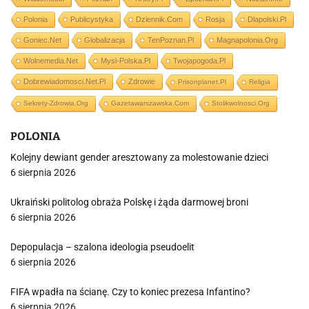
Polonia
Publicystyka
Dziennik.com
Rosja
Dlapolski.pl
Goniec.net
Globalizacja
TenPoznan.pl
Magnapolonia.org
Wolnemedia.net
Mysl-Polska.pl
Twojapogoda.pl
Dobrewiadomosci.net.pl
Zdrowie
Prisonplanet.pl
Religia
Sekrety-Zdrowia.org
Gazetawarszawska.com
Stolikwolnosci.org
POLONIA
Kolejny dewiant gender aresztowany za molestowanie dzieci
6 sierpnia 2026
Ukraiński politolog obraża Polskę i żąda darmowej broni
6 sierpnia 2026
Depopulacja – szalona ideologia pseudoelit
6 sierpnia 2026
FIFA wpadła na ścianę. Czy to koniec prezesa Infantino?
6 sierpnia 2026